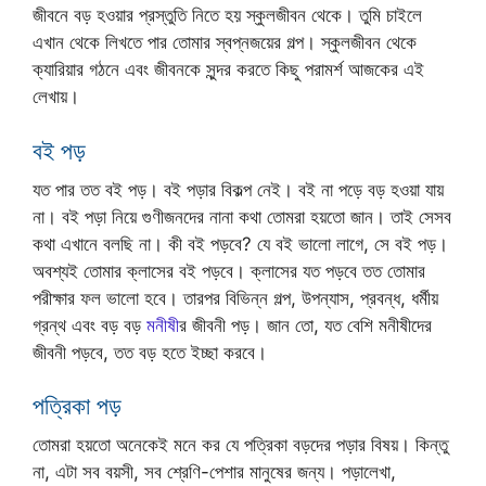
জীবনে বড় হওয়ার প্রস্তুতি নিতে হয় স্কুলজীবন থেকে। তুমি চাইলে
এখান থেকে লিখতে পার তোমার স্বপ্নজয়ের গল্প। স্কুলজীবন থেকে
ক্যারিয়ার গঠনে এবং জীবনকে সুন্দর করতে কিছু পরামর্শ আজকের এই
লেখায়।
বই পড়
যত পার তত বই পড়। বই পড়ার বিকল্প নেই। বই না পড়ে বড় হওয়া যায়
না। বই পড়া নিয়ে গুণীজনদের নানা কথা তোমরা হয়তো জান। তাই সেসব
কথা এখানে বলছি না। কী বই পড়বে? যে বই ভালো লাগে, সে বই পড়।
অবশ্যই তোমার ক্লাসের বই পড়বে। ক্লাসের যত পড়বে তত তোমার
পরীক্ষার ফল ভালো হবে। তারপর বিভিন্ন গল্প, উপন্যাস, প্রবন্ধ, ধর্মীয়
গ্রন্থ এবং বড় বড়
মনীষী
র জীবনী পড়। জান তো, যত বেশি মনীষীদের
জীবনী পড়বে, তত বড় হতে ইচ্ছা করবে।
পত্রিকা পড়
তোমরা হয়তো অনেকেই মনে কর যে পত্রিকা বড়দের পড়ার বিষয়। কিন্তু
না, এটা সব বয়সী, সব শ্রেণি-পেশার মানুষের জন্য। পড়ালেখা,