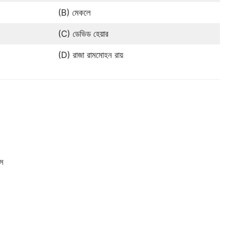
(B) মেকলে
(C) ডেভিড হেয়ার
(D) রাজা রামমোহন রায়
স