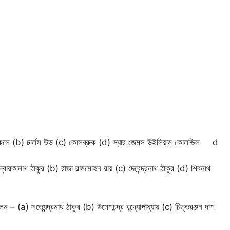
a) মেকলে (b) চার্লস উড (c) কোলব্রুক (d) স্যার জেমস উইলিয়াম কোলভিল d
 দ্বারকানাথ ঠাকুর (b) রাজা রামমোহন রায় (c) দেবেন্দ্রনাথ ঠাকুর (d) শিবনাথ
ন – (a) সত্যেন্দ্রনাথ ঠাকুর (b) উমেশচন্দ্র বন্দ্যোপাধ্যায় (c) চিত্তরঞ্জন দাশ