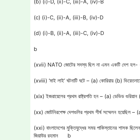
(b) (i)-D, (ii)-C, (iii)-A, (iv)-B
(c) (i)-C, (ii)-A, (iii)-B, (iv)-D
(d) (i)-B, (ii)-A, (iii)-C, (iv)-D
b
(xvii) NATO জোটের সদস্য ছিল না এমন একটি দেশ হল- (a
(xviii) ‘মাই লাই’ ঘটনাটি ঘটে – (a) কোরিয়ায় (b) ভিয়েত
(xix) ইজরায়েলের প্রথম রাষ্ট্রপতি হন – (a) ডেভিড গুরিয়া
(xx) জোটনিরপেক্ষ দেশগুলির প্রথম শীর্ষ সম্মেলন হয়েছিল – 
(xxi) বাংলাদেশের মুক্তিযুদ্ধের সময় পাকিস্তানের শাসক ছিল
জিয়াউর রহমান b