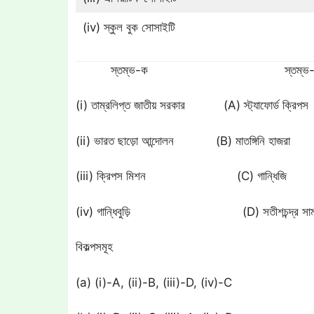
(iv) স্কুল বুক সোসাইটি
স্তম্ভ-ক স্তম্ভ-
(i) তাম্রলিপ্ত জাতীয় সরকার (A) স্ট্যাফোর্ড ক্রিপস
(ii) ভারত ছাড়ো আন্দোলন (B) মাতঙ্গিনি হাজরা
(iii) ক্রিপস মিশন (C) গান্ধিজি
(iv) গান্ধিবুড়ি (D) সতীশচন্দ্র সাম
বিকল্পসমূহ
(a) (i)-A, (ii)-B, (iii)-D, (iv)-C