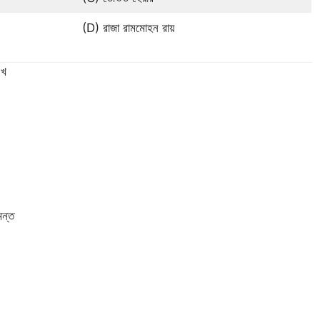
(D) রাজা রামমোহন রায়
খ
ন্ত