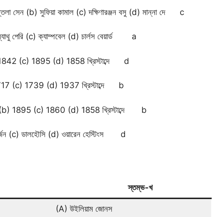
ুন্তলা সেন (b) সুফিয়া কামাল (c) দক্ষিণারঞ্জন বসু (d) মান্না দে c
ম্যাথু পেরি (c) ক্যাম্পবেল (d) চার্লস বেয়ার্ড a
(b) 1842 (c) 1895 (d) 1858 খ্রিস্টাব্দে d
) 1717 (c) 1739 (d) 1937 খ্রিস্টাব্দে b
1890 (b) 1895 (c) 1860 (d) 1858 খ্রিস্টাব্দে b
 কার্জন (c) ডালহৌসি (d) ওয়ারেন হেস্টিংস d
স্তম্ভ-খ
(A) উইলিয়াম জোনস