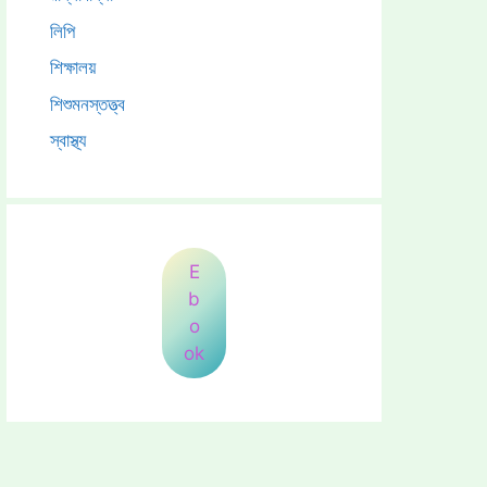
লিপি
শিক্ষালয়
শিশুমনস্তত্ত্ব
স্বাস্থ্য
E
b
o
ok