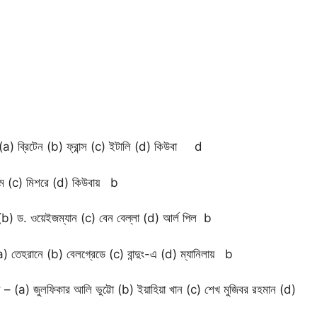
) ব্রিটেন (b) ফ্রান্স (c) ইটালি (d) কিউবা d
নামে (c) মিশরে (d) কিউবায় b
ন (b) ড. ওয়েইজম্যান (c) বেন বেল্লা (d) আর্ল পিল b
(a) তেহরানে (b) বেলগ্রেডে (c) বান্দুং-এ (d) ম্যানিলায় b
েন – (a) জুলফিকার আলি ভুট্টো (b) ইয়াহিয়া খান (c) শেখ মুজিবর রহমান (d)