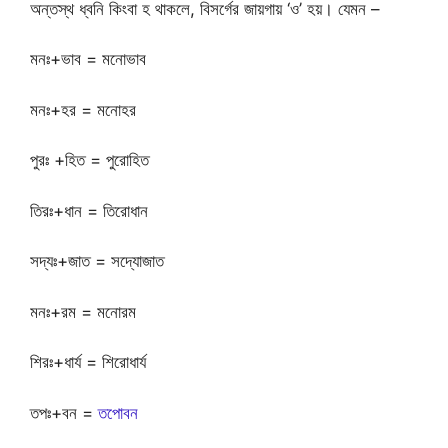
অন্তস্থ ধ্বনি কিংবা হ থাকলে, বিসর্গের জায়গায় ‘ও’ হয়। যেমন –
মনঃ+ভাব = মনোভাব
মনঃ+হর = মনোহর
পুরঃ +হিত = পুরোহিত
তিরঃ+ধান = তিরোধান
সদ্যঃ+জাত = সদ্যোজাত
মনঃ+রম = মনোরম
শিরঃ+ধার্য = শিরোধার্য
তপঃ+বন =
তপোবন