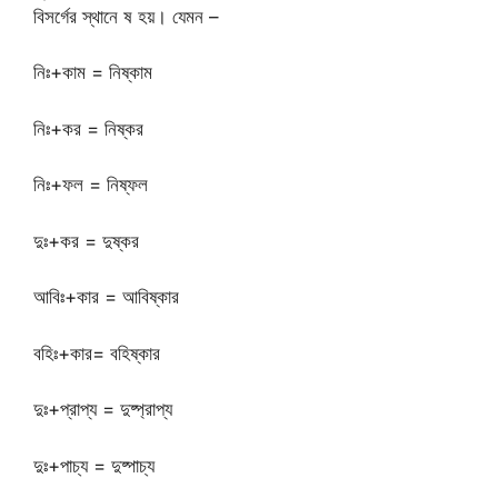
বিসর্গের স্থানে ষ হয়। যেমন –
নিঃ+কাম = নিষ্কাম
নিঃ+কর = নিষ্কর
নিঃ+ফল = নিষ্ফল
দুঃ+কর = দুষ্কর
আবিঃ+কার = আবিষ্কার
বহিঃ+কার= বহিষ্কার
দুঃ+প্রাপ্য = দুষ্প্রাপ্য
দুঃ+পাচ্য = দুষ্পাচ্য