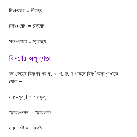
নিঃ+রন্ধ্র = নীরন্ধ্র
চক্ষুঃ+রোগ = চক্ষূরোগ
স্বঃ+রাজ্য = স্বরাজ্য
বিসর্গের অক্ষুণ্ণতা
বহু ক্ষেত্রে বিসর্গের পর ক, খ, প, ফ, ষ থাকলে বিসর্গ অক্ষুণ্ণ থাকে।
যেমন –
মনঃ+ক্ষুণ্ণ = মনঃক্ষুণ্ণ
প্রাতঃ+কাল = প্রাতঃকাল
মনঃ+কষ্ট = মনঃকষ্ট