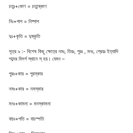
চতুঃ+কোণ = চতুষ্কোণ
নিঃ+পাপ = নিষ্পাপ
দুঃ+কৃতি = দুষ্কৃতি
সূত্র ৯ :- বিশেষ কিছু ক্ষেত্রে নমঃ, তিরঃ, পুরঃ , মনঃ, শ্রেয়ঃ ইত্যাদি
শব্দের বিসর্গ স্থানে স্ হয়। যেমন –
পুরঃ+কার = পুরস্কার
নমঃ+কার = নমস্কার
মনঃ+কামনা = মনস্কামনা
বাচঃ+পতি = বাচস্পতি