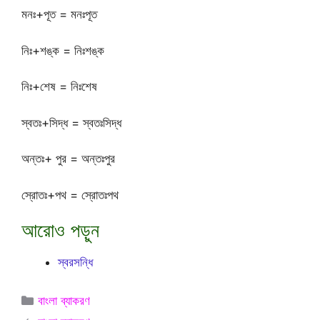
মনঃ+পূত = মনঃপূত
নিঃ+শঙ্ক = নিঃশঙ্ক
নিঃ+শেষ = নিঃশেষ
স্বতঃ+সিদ্ধ = স্বতঃসিদ্ধ
অন্তঃ+ পুর = অন্তঃপুর
স্রোতঃ+পথ = স্রোতঃপথ
আরোও পড়ুন
স্বরসন্ধি
Categories
বাংলা ব্যাকরণ