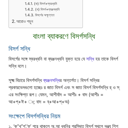
(ক) বিসর্গ+স্বরধ্বনি
(খ) বিসর্গ+ব্যঞ্জনধ্বনি
বিসর্গের অক্ষুণ্ণতা
আরোও পড়ুন
বাংলা ব্যাকরণে বিসর্গসন্ধি
বিসর্গ সন্ধি
বিসর্গের সঙ্গে স্বরধ্বনি বা ব্যঞ্জনধ্বনি যুক্ত হয়ে যে
সন্ধি
হয় তাকে বিসর্গ
সন্ধি বলে।
সূক্ষ্ম বিচারে বিসর্গসন্ধি
ব্যঞ্জনসন্ধি
র অন্তর্গত। বিসর্গ সন্ধির
প্রকারভেদগুলো হচ্ছেঃ র জাত বিসর্গ এবং স জাত বিসর্গ বিসর্গসন্ধি র্ ও স্
এর সংক্ষিপ্ত রূপ। যেমন, আশীর্বাদ = আশীঃ + বাদ (আশীঃ =
আ+প্+ঈ+ ঃ; বাদ = ব্+আ+প্+অ)
সংক্ষেপে বিসর্গসন্ধির নিয়ম
১. ‘ক”খ”গ’,’ফ’ পরে থাকলে অ,আ ধ্বনির পরস্থিত বিসর্গ স্থলে দন্ত্য শিশ