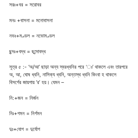
সরঃ+বর = সরোবর
মনঃ +বাসনা = মনোবাসনা
নভঃ+মণ্ডল = নভোমণ্ডল
ছন্দঃ+বদ্ধ = ছন্দোবদ্ধ
সূত্র ৫ :- ‘অ/আ’ ছাড়া অন্য স্বরধ্বনির পরে ‘ঃ’ থাকলে এবং তারপরে
অ, আ, ঘোষ ধ্বনি, নাসিক্য ধ্বনি, অন্তস্থ ধ্বনি কিংবা হ থাকলে
বিসর্গের জায়গায় ‘র’ হয়। যেমন –
নি:+জন = নির্জন
নিঃ+গমন = নির্গমন
দুঃ+যোগ = দুর্যোগ