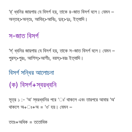
‘র্’ ধ্বনির জায়গায় যে বিসর্গ হয়, তাকে র-জাত বিসর্গ বলে। যেমন –
অন্তর্>অন্তঃ, আবির্>আবিঃ, দুর্>দুঃ, ইত্যাদি।
স-জাত বিসর্গ
‘স্’ ধ্বনির জায়গায় যে বিসর্গ হয়, তাকে স-জাত বিসর্গ বলে। যেমন –
পুরস্>পুরঃ, আশিস্>আশীঃ, বয়স্>বয়ঃ ইত্যাদি।
বিসর্গ সন্ধির আলোচনা
(ক) বিসর্গ+স্বরধ্বনি
সূত্র ১ :- ‘অ’ স্বরধ্বনির পরে ‘ঃ’ থাকলে এবং তারপরে আবার ‘অ’
থাকলে অ+ঃ+অ = ‘ও’ হয়। যেমন –
ততঃ+অধিক = ততোধিক