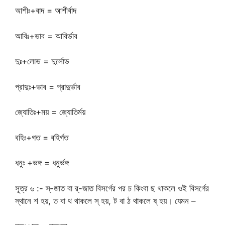
আশীঃ+বাদ = আশীর্বাদ
আবিঃ+ভাব = আবির্ভাব
দুঃ+লোভ = দুর্লোভ
প্রাদুঃ+ভাব = প্রাদুর্ভাব
জ্যোতিঃ+ময় = জ্যোতির্ময়
বহিঃ+গত = বহির্গত
ধনুঃ +ভঙ্গ = ধনুর্ভঙ্গ
সূত্র ৬ :- স্-জাত বা র্-জাত বিসর্গের পর চ কিংবা ছ থাকলে ওই বিসর্গের
স্থানে শ হয়, ত বা থ থাকলে স্ হয়, ট বা ঠ থাকলে ষ্ হয়। যেমন –