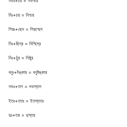
নভঃ+চর = নভশ্চর
নিঃ+চয় = নিশ্চয়
শিরঃ+ছেদ = শিরশ্ছেদ
নিঃ+ছিদ্র = নিশ্ছিদ্র
নিঃ+ঠুর = নিষ্ঠুর
ধনুঃ+টঙ্কার = ধনুষ্টঙ্কার
নভঃ+তল = নভস্তল
ইতঃ+ততঃ = ইতস্ততঃ
দুঃ+তর = দুস্তর