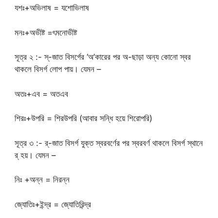
যশঃ+অভিলাষ = যশোভিলাষ
মনঃ+অভীষ্ট =ৎমনোভীষ্ট
সূত্র ২ :- স্-জাত বিসর্গের ‘অ’কারের পর অ-ছাড়া অন্য কোনো স্বর
থাকলে বিসর্গ লোপ পায়। যেমন –
অতঃ+এব = অতএব
শিরঃ+উপরি = শিরউপরি (আবার সন্ধি হয়ে শিরোপরি)
সূত্র ৩ :- র্-জাত বিসর্গ যুক্ত স্বরবর্ণের পর স্বরবর্ণ থাকলে বিসর্গ স্থানে
র্ হয়। যেমন –
নিঃ +অন্ন = নিরন্ন
জ্যোতিঃ+ইন্দ্র = জ্যোতিরিন্দ্র