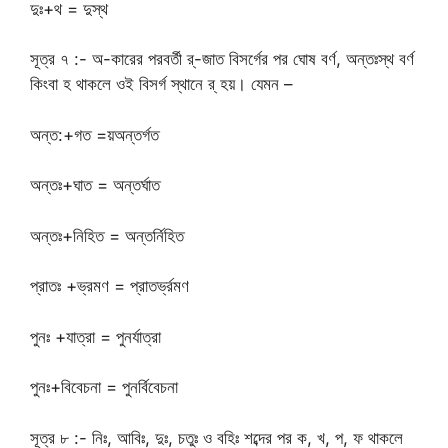
দুঃ+থ = দুস্থ
সূত্র ৭ :- অ-কারের পরবর্তী র্-জাত বিসর্গের পর ঘোষ বর্ণ, অন্তঃস্থ বর্ণ
কিংবা হ থাকলে ওই বিসর্গ স্থানে র্ হয়। যেমন –
অন্ত:+গত =য়অন্তর্গত
অন্তঃ+ঘাত = অন্তর্ঘাত
অন্তঃ+নিহিত = অন্তর্নিহিত
প্রাতঃ +ভ্রমণ = প্রাতর্ভ্রমণ
পুনঃ +যাত্রা = পুনর্যাত্রা
পুনঃ+বিবেচনা = পুনর্বিবেচনা
সূত্র ৮ :- নিঃ, আবিঃ, দুঃ, চতুঃ ও বহিঃ শব্দের পর ক, খ, প, ফ থাকলে