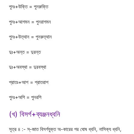
পুনঃ+উক্তি = পুনরুক্তি
পুনঃ+আগমন = পুনরাগমন
পুনঃ+উত্থান = পুনরুত্থান
দুঃ+অন্ত = দুরন্ত
দুঃ+অবস্থা = দুরবস্থা
প্রাতঃ+আশ = প্রাতরাশ
পুনঃ+অপি = পুনরপি
(খ) বিসর্গ+ব্যঞ্জনধ্বনি
সূত্র ৪ :- স্-জাত বিসর্গযুক্ত অ-কারের পর ঘোষ ধ্বনি, নাসিক্য ধ্বনি,