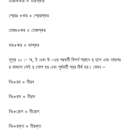
তিরঃ+কার = তিরস্কার
শ্রেয়ঃ +কর = শ্রেয়স্কর
তেজঃ+কর = তেজস্কর
ভাঃ+কর = ভাস্কর
সূত্র ১০ :- অ, ই এবং উ -এর পরবর্তী বিসর্গ স্থানে র্ হলে এবং তারপর
র থাকলে সেই র লোপ হয় এবং পূর্ববর্তী স্বর দীর্ঘ হয়। যেমন –
নিঃ+রব = নীরব
নিঃ+রস = নীরস
নিঃ+রোগ = নীরোগ
নিঃ+রক্ত = নীরক্ত