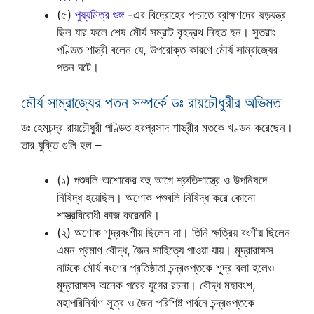
(৫)
পুষ্যমিত্র শুঙ্গ
-এর বিদ্রোহের পশ্চাতে ব্রাহ্মণদের ষড়যন্ত্র
ছিল যার ফলে শেষ মৌর্য সম্রাট বৃহদ্রথ নিহত হন। সুতরাং
পণ্ডিত শাস্ত্রী বলেন যে, উপরোক্ত কারণে মৌর্য সাম্রাজ্যের
পতন ঘটে।
মৌর্য সাম্রাজ্যের পতন সম্পর্কে ডঃ রায়চৌধুরীর অভিমত
ডঃ হেমচন্দ্র রায়চৌধুরী পণ্ডিত হরপ্রসাদ শাস্ত্রীর মতকে খণ্ডন করেছেন।
তার যুক্তি গুলি হল –
(১) পশুবলি অশোকের বহু আগে শ্রুতিশাস্ত্রে ও উপনিষদে
নিষিদ্ধ হয়েছিল। অশোক পশুবলি নিষিদ্ধ করে কোনো
শাস্ত্রবিরোধী কাজ করেননি।
(২) অশোক শূদ্রবংশীয় ছিলেন না। তিনি ক্ষত্রিয় বংশীয় ছিলেন
এমন প্রমাণ বৌদ্ধ, জৈন সাহিত্যে পাওয়া যায়। মুদ্রারাক্ষস
নাটকে মৌর্য বংশের প্রতিষ্ঠাতা চন্দ্রগুপ্তকে শূদ্র বলা হলেও
মুদ্রারাক্ষস অনেক পরের যুগের রচনা। বৌদ্ধ মহাবংশ,
মহাপরিনির্বাণ সূত্র ও জৈন পরিশিষ্ট পার্বনে চন্দ্রগুপ্তকে