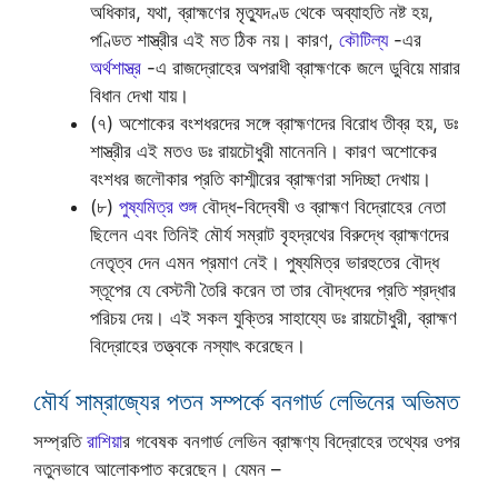
অধিকার, যথা, ব্রাহ্মণের মৃত্যুদণ্ড থেকে অব্যাহতি নষ্ট হয়,
পণ্ডিত শাস্ত্রীর এই মত ঠিক নয়। কারণ,
কৌটিল্য
-এর
অর্থশাস্ত্র
-এ রাজদ্রোহের অপরাধী ব্রাহ্মণকে জলে ডুবিয়ে মারার
বিধান দেখা যায়।
(৭) অশোকের বংশধরদের সঙ্গে ব্রাহ্মণদের বিরোধ তীব্র হয়, ডঃ
শাস্ত্রীর এই মতও ডঃ রায়চৌধুরী মানেননি। কারণ অশোকের
বংশধর জলৌকার প্রতি কাশ্মীরের ব্রাহ্মণরা সদিচ্ছা দেখায়।
(৮)
পুষ্যমিত্র শুঙ্গ
বৌদ্ধ-বিদ্বেষী ও ব্রাহ্মণ বিদ্রোহের নেতা
ছিলেন এবং তিনিই মৌর্য সম্রাট বৃহদ্রথের বিরুদ্ধে ব্রাহ্মণদের
নেতৃত্ব দেন এমন প্রমাণ নেই। পুষ্যমিত্র ভারহুতের বৌদ্ধ
স্তূপের যে বেস্টনী তৈরি করেন তা তার বৌদ্ধদের প্রতি শ্রদ্ধার
পরিচয় দেয়। এই সকল যুক্তির সাহায্যে ডঃ রায়চৌধুরী, ব্রাহ্মণ
বিদ্রোহের তত্ত্বকে নস্যাৎ করেছেন।
মৌর্য সাম্রাজ্যের পতন সম্পর্কে বনগার্ড লেভিনের অভিমত
সম্প্রতি
রাশিয়া
র গবেষক বনগার্ড লেভিন ব্রাহ্মণ্য বিদ্রোহের তথ্যের ওপর
নতুনভাবে আলোকপাত করেছেন। যেমন –