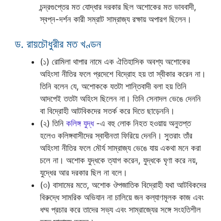
চন্দ্রগুপ্তের মত যোদ্ধার দরকার ছিল অশোকের মত ভাববাদী,
স্বপ্ন-দর্শন কারী সম্রাট সাম্রাজ্য রক্ষায় অপারগ ছিলেন।
ড. রায়চৌধুরীর মত খণ্ডন
(১) রোমিলা থাপার নামে এক ঐতিহাসিক অবশ্য অশোকের
অহিংসা নীতির ফলে প্রদেশে বিদ্রোহ হয় তা স্বীকার করেন না।
তিনি বলেন যে, অশোককে যতটা শান্তিবাদী বলা হয় তিনি
আদপেই ততটা অহিংস ছিলেন না। তিনি সেনাদল ভেঙে দেননি
বা বিদ্রোহী আটবিকদের সতর্ক করে দিতে ছাড়েননি।
(২) তিনি
কলিঙ্গ যুদ্ধ
-এ বহু লোক নিহত হওয়ায় অনুতপ্ত
হলেও কলিঙ্গবাসীদের স্বাধীনতা ফিরিয়ে দেননি। সুতরাং তাঁর
অহিংসা নীতির ফলে মৌর্য সাম্রাজ্য ভেঙে যায় একথা মনে করা
চলে না। অশোক যুদ্ধকে ত্যাগ করেন, যুদ্ধকে ঘৃণা করে নয়,
যুদ্ধের আর দরকার ছিল না বলে।
(৩) বাসামের মতে, অশোক ঔপজাতিক বিদ্রোহী যথা আটবিকদের
বিরুদ্ধে সামরিক অভিযান না চালিয়ে জন কল্যাণমূলক কাজ এবং
ধম্ম প্রচার করে তাদের সভ্য এবং সাম্রাজ্যের সঙ্গে সংহতিশীল