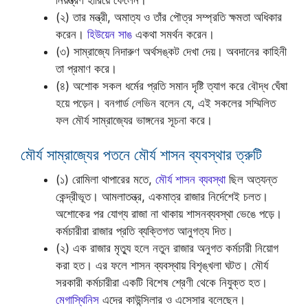
নিয়ন্ত্রণ হারিয়ে ফেলেন।
(২) তার মন্ত্রী, অমাত্য ও তাঁর পৌত্র সম্প্রতি ক্ষমতা অধিকার
করেন।
হিউয়েন সাঙ
একথা সমর্থন করেন।
(৩) সাম্রাজ্যে নিদারুণ অর্থসঙ্কট দেখা দেয়। অবদানের কাহিনী
তা প্রমাণ করে।
(৪) অশোক সকল ধর্মের প্রতি সমান দৃষ্টি ত্যাগ করে বৌদ্ধ ঘেঁষা
হয়ে পড়েন। বনগার্ড লেভিন বলেন যে, এই সকলের সম্মিলিত
ফল মৌর্য সাম্রাজ্যের ভাঙ্গনের সূচনা করে।
মৌর্য সাম্রাজ্যের পতনে মৌর্য শাসন ব্যবস্থার ত্রুটি
(১) রোমিলা থাপারের মতে,
মৌর্য শাসন ব্যবস্থা
ছিল অত্যন্ত
কেন্দ্রীভূত। আমলাতন্ত্র, একমাত্র রাজার নির্দেশেই চলত।
অশোকের পর যোগ্য রাজা না থাকায় শাসনব্যবস্থা ভেঙে পড়ে।
কর্মচারীরা রাজার প্রতি ব্যক্তিগত আনুগত্য দিত।
(২) এক রাজার মৃত্যু হলে নতুন রাজার অনুগত কর্মচারী নিয়োগ
করা হত। এর ফলে শাসন ব্যবস্থায় বিশৃঙ্খলা ঘটত। মৌর্য
সরকারী কর্মচারীরা একটি বিশেষ শ্রেণী থেকে নিযুক্ত হত।
মেগাস্থিনিস
এদের কাউন্সিলার ও এসেসার বলেছেন।