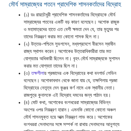
মৌর্য সাম্রাজ্যের পতনে প্রাদেশিক শাসনকর্তাদের বিদ্রোহ
(১) ডঃ রায়চৌধুরী প্রাদেশিক শাসনকর্তাদের বিদ্রোহকে মৌর্য
সাম্রাজ্যের পতনের একটি বড় কারণ বলেছেন। অশোক রাজুক
ও মহামাত্রদের হাতে এত বেশী ক্ষমতা দেন যে, তার মৃত্যুর পর
তাদের নিয়ন্ত্রণ করার মত কোনো শাসক ছিল না।
(২) উত্তর-পশ্চিমে সুভগসেন, মধ্যপ্রদেশে বীরসেন স্বাধীন
রাজ্য স্থাপন করেন। অশোকের উত্তরাধিকারীরা তার মত
যোগ্যতার অধিকারী ছিলেন না। বৃহৎ মৌর্য সাম্রাজ্যকে সুশাসন
করার মত যোগ্যতা তাদের ছিল না।
(৩)
তক্ষশীলা
য় প্রজাদের এক বিদ্রোহের কথা বনগার্ড লেভিন
বলেছেন। অশোকাবদান থেকে জানা যায় যে, তক্ষশিলায় প্রজা
বিদ্রোহের নেতৃত্ব দেন কুঞ্জর কর্ণ নামে এক স্থানীয় নেতা।
রাজপুত্র কুনালকে এই বিদ্রোহ দমনের জন্য পাঠান হয়।
(৪) মোট কথা, অশোকের বংশধরেরা সাম্রাজ্যের বিভিন্ন
অংশের ওপর নিয়ন্ত্রণ হারান। এমনকি কোনো কোনো অঞ্চল
মৌর্য শাসনমুক্ত হয়ে আত্ম নিয়ন্ত্রণ লাভ করে। অশোকের
বংশধররা সেনাদলের সঙ্গে সম্পর্ক না রাখায় সেনাদলের আনুগত্য