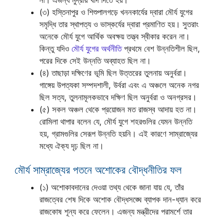
(৩) হস্তিনাপুর ও শিশুপালগড়ে খননকার্যের দ্বারা মৌর্য যুগের
সমৃদ্ধি তার স্থাপত্য ও ভাস্কর্যের দ্বারা প্রমাণিত হয়। সুতরাং
অনেকে মৌর্য যুগে আর্থিক অবক্ষয় তত্ত্ব স্বীকার করেন না।
কিন্তু যদিও
মৌর্য যুগের অর্থনীতি
প্রথমে বেশ উন্নতিশীল ছিল,
পরের দিকে সেই উন্নতি অব্যাহত ছিল না।
(৪) তাছাড়া দক্ষিণের ভূমি ছিল উত্তরের তুলনায় অনুর্বরা।
গাঙ্গেয় উপত্যকা সম্পদশালী, উর্বরা এবং এ অঞ্চলে অনেক নগর
ছিল সত্য, তুলনামূলকভাবে দক্ষিণ ছিল অনুর্বরা ও অনগ্রসর।
(৫) সকল অঞ্চল থেকে প্রয়োজন মত রাজস্ব আদায় হত না।
রোমিলা থাপার বলেন যে, মৌর্য যুগে শহরগুলির যেমন উন্নতি
হয়, গ্রামগুলির সেরূপ উন্নতি হয়নি। এই কারণে সাম্রাজ্যের
মধ্যে ঐক্য দৃঢ় ছিল না।
মৌর্য সাম্রাজ্যের পতনে অশোকের বৌদ্ধনীতির ফল
(১) অশোকাবদানের দেওয়া তথ্য থেকে জানা যায় যে, তাঁর
রাজত্বের শেষ দিকে অশোক বৌদ্ধসঙ্ঘে ব্যাপক দান-ধ্যান করে
রাজকোষ শূন্য করে ফেলেন। এজন্য মন্ত্রীদের পরামর্শে তার