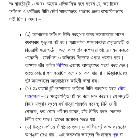
ডঃ রায়চৌধুরী ও আরও অনেক ঐতিহাসিক মনে করেন যে, অশোকের
অহিংসা ও ধর্মবিজয় নীতি মৌর্য সাম্রাজ্যের পতনের জন্য বাস্তবিকভাবে
দায়ী ছিল। যেমন –
(১) অশোকের অহিংসা নীতি গ্রহণের জন্য সাম্রাজ্যের শাসন
ব্যবস্থায় শৃঙ্খলা নষ্ট হয়। প্রাদেশিক শাসনকর্তারা স্বেচ্ছাচারী ও
বিদ্রোহী হয়ে ওঠে। অশোক ও তাঁর বংশধররা তাদের দমন করতে
পারেননি। তক্ষশিলা ও কলিঙ্গের বিদ্রোহ একথা প্রমাণ করে।
অশোক তাঁর কলিঙ্গ
লিপি
তে এজন্য অমাত্যদের সতর্ক করে দেন।
তাতে কোনো ফল হয়েছিল বলে মনে করা যায় না। দিব্যাবদানেও
দুষ্ট অমাত্যদের অত্যাচারের কাহিনী জানা যায়।
(২) ডঃ রায়চৌধুরী অশোকের অহিংসা নীতি গ্রহণের ফলে
মৌর্য
সাম্রাজ্য
-এর ক্ষাত্রশক্তি নষ্ট হয় বলে মনে করেন। যে সম্রাট
বিহার যাত্রার স্থলে ধর্ম যাত্রা প্রবর্তন করেন; যিনি ভেরী
ঘোষকে, ধম্ম ঘোষে পরিণত করেন, তাঁর নীতির ফলে সেনাদল
নির্বীর্য হয়ে পড়ে। তাদের মনোবল ভেঙে যায়।
(৩) উত্তর-পশ্চিম সীমান্তে তখন ব্যাকট্রীয় গ্রীক আক্রমণের
আশঙ্কা দেখা যায়। এই অবস্থায় ভারতের সিংহাসনে
পুরু
বা