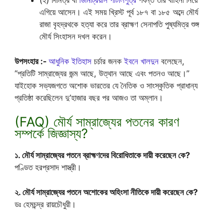
(২) দিমিত্র বা
ডিমিট্রিয়াস
পাটলিপুত্র
পর্যন্ত তার বাহিনী নিয়ে
এগিয়ে আসেন। এই সময় খ্রিস্ট পূর্ব ১৮৭ বা ১৮৫ অব্দে মৌর্য
রাজা বৃহদ্রথকে হত্যা করে তার ব্রাহ্মণ সেনাপতি পুষ্যমিত্র শুঙ্গ
মৌর্য সিংহাসন দখল করেন।
উপসংহার :-
আধুনিক ইতিহাস
চর্চার জনক
ইবনে খালদুন
বলেছেন,
”প্রতিটি সাম্রাজ্যের জন্ম আছে, উত্থান আছে এবং পতনও আছে।”
যাইহোক সভ্যজগতে অশোক ভারতের যে নৈতিক ও সাংস্কৃতিক প্রাধান্য
প্রতিষ্ঠা করেছিলেন দু’হাজার বছর পর আজও তা অম্লান।
(FAQ) মৌর্য সাম্রাজ্যের পতনের কারণ
সম্পর্কে জিজ্ঞাস্য?
১. মৌর্য সাম্রাজ্যের পতনে ব্রাহ্মণদের বিরোধিতাকে দায়ী করেছেন কে?
পণ্ডিত হরপ্রসাদ শাস্ত্রী।
২. মৌর্য সাম্রাজ্যের পতনে অশোকের অহিংসা নীতিকে দায়ী করেছেন কে?
ডঃ হেমচন্দ্র রায়চৌধুরী।