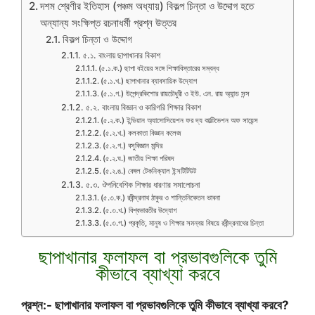
দশম শ্রেণীর ইতিহাস (পঞ্চম অধ্যায়) বিকল্প চিন্তা ও উদ্দোগ হতে
অন্যান্য সংক্ষিপ্ত রচনাধর্মী প্রশ্ন উত্তর
বিকল্প চিন্তা ও উদ্দোগ
৫.১. বাংলায় ছাপাখানার বিকাশ
(৫.১.ক.) ছাপা বইয়ের সঙ্গে শিক্ষাবিস্তারের সম্বন্ধ
(৫.১.খ.) ছাপাখানার ব্যাবসায়িক উদ্যোগ
(৫.১.গ.) উপেন্দ্রকিশোর রায়চৌধুরী ও ইউ. এন. রায় অ্যান্ড সন্স
৫.২. বাংলায় বিজ্ঞান ও কারিগরি শিক্ষার বিকাশ
(৫.২.ক.) ইন্ডিয়ান অ্যাসোসিয়েশন ফর দ্য কাল্টিভেশন অফ সায়েন্স
(৫.২.খ.) কলকাতা বিজ্ঞান কলেজ
(৫.২.গ.) বসুবিজ্ঞান মন্দির
(৫.২.ঘ.) জাতীয় শিক্ষা পরিষদ
(৫.২.ঙ.) বেঙ্গল টেকনিক্যাল ইন্সটিটিউট
৫.৩. ঔপনিবেশিক শিক্ষার ধারণার সমালোচনা
(৫.৩.ক.) রবীন্দ্রনাথ ঠাকুর ও শান্তিনিকেতন ভাবনা
(৫.৩.খ.) বিশ্বভারতীর উদ্যোগ
(৫.৩.গ.) প্রকৃতি, মানুষ ও শিক্ষার সমন্বয় বিষয়ে রবীন্দ্রনাথের চিন্তা
ছাপাখানার ফলাফল বা প্রভাবগুলিকে তুমি
কীভাবে ব্যাখ্যা করবে
প্রশ্ন:- ছাপাখানার ফলাফল বা প্রভাবগুলিকে তুমি কীভাবে ব্যাখ্যা করবে?