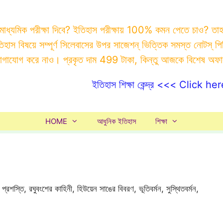
 মাধ্যমিক পরীক্ষা দিবে? ইতিহাস পরীক্ষায় 100% কমন পেতে চাও? ত
ইতিহাস বিষয়ে সম্পূর্ণ সিলেবাসের উপর সাজেশন্ ভিত্তিক সমস্ত ন
যোগাযোগ করে নাও। প্রকৃত দাম 499 টাকা, কিন্তু আজকে বিশেষ অফ
ইতিহাস শিক্ষা কেন্দ্র <<< Click her
HOME
আধুনিক ইতিহাস
শিক্ষা
প্রশস্তি, রঘুবংশের কাহিনী, হিউয়েন সাঙের বিবরণ, ভূতিবর্মন, সুস্থিতবর্মন,