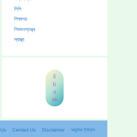
লিপি
শিক্ষালয়
শিশুমনস্তত্ত্ব
স্বাস্থ্য
E
b
o
ok
 Us
Cantact Us
Disclaimer
আধুনিক ইতিহাস