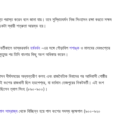
ুপ্ত পরাস্ত করেন বলে জানা যায়। তবে সুস্থিতবর্মন নিজ সিংহাসন রক্ষা করতে সক্ষম
টা স্থায়ী শত্রুতা আরম্ভ হয়।
বর্তীকালে ভাস্করবর্মন
হর্ষবর্ধন
-এর সঙ্গে গৌড়াধিপ
শশাঙ্ক
ও মালবের দেবগুপ্তের
র মৃত্যুর পর তিনি বাংলার কিছু অংশ অধিকার করেন।
 শাসন দীর্ঘসময়ের অভ্যন্তরীণ কলহ এবং রাজনৈতিক বিবাদের পর আদিবাসী গোষ্ঠীর
এই বংশের রাজধানী ছিল হডপেশ্বর, যা বর্তমান তেজপুরের নিকটবর্তী। এই বংশ
শাসক ছিলেন ত্যাগ সিংহ (৮৯০-৯০০)।
পাল সাম্রাজ্য
থেকে বিচ্ছিন্ন হয়ে পাল বংশের সদস্য ব্রহ্মপাল (৯০০-৯২০