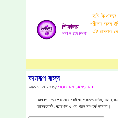
Skip
to
তুমি কি এবছর
content
পরীক্ষার জন্য 
শিক্ষালয়
এই নাম্বারে 
শিক্ষা জগতের দিশারী
কামরূপ রাজ্য
May 2, 2023
by
MODERN SANSKRIT
কামরূপ রাজ্য প্রসঙ্গে সময়সীমা, প্রাগজ্যোতিষ, এলাহাবাদ 
ভাস্করবর্মন, ব্রহ্মপাল ও এর পতন সম্পর্কে জানবো।