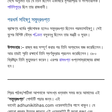
দেখে অনুমিত হয় যে তিনি ছিলেন একাধারে মৃগয়াপ্রিয় ও সংগীতরসিক।
পাটলিপুত্র
ছিল তার রাজধানী।
পরধর্ম সহিষ্ণু সমুদ্রগুপ্ত
ব্রাহ্মণ্য ধর্মের পৃষ্ঠপোষক হলেও সমুদ্রগুপ্ত ছিলেন পরমতসহিষ্ণু। সেই
যুগের বিশিষ্ট বৌদ্ধ
পণ্ডিত
বসুবন্ধু ছিলেন তার মন্ত্রী ও সুহৃদ।
উপসংহার :-
রাজ্য জয় সম্পূর্ণ করার পর তিনি অশ্বমেধ যজ্ঞ করেছিলেন।
আর তারই স্মৃতি রক্ষার্থে তিনি স্বর্ণমুদ্রার প্রচলন করেছিলেন। ৩৮০
খ্রিষ্টাব্দে তিনি মৃত্যুবরণ করেন। এরপর
রামগুপ্ত
গুপ্তসাম্রাজ্যের রাজা
হন।
প্রিয় পাঠক/পাঠিকা আপনাকে অসংখ্য ধন্যবাদ সময় করে আমাদের এই
“
সমুদ্রগুপ্ত
” পোস্টটি পড়ার জন্য। এই
ভাবেই adhunikitihas.com ওয়েবসাইটের পাশে থাকুন। যে
কোনো প্রশ্ন উত্তর জানতে এই ওয়েবসাইট টি ফলো করুণ এবং