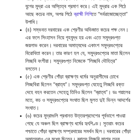
যুগের মুদ্রা এর অস্তিত্ব প্রমাণ করে। এই মুদ্রার এক পিঠে
আছে কচের নাম, অপর পিঠে
ব্রাহ্মী লিপি
তে “সর্বরাজোচ্ছেত্তা”
উপাধি।
(৪) সম্ভবত দরবারের এক শ্রেণীর অভিজাত কচের পক্ষ নেন।
এর ফলে সিংহাসন নিয়ে গৃহযুদ্ধ হয় এবং এতে সমুদ্রগুপ্ত
জয়লাভ করেন। দরবারের অমাত্যদের একাংশ সমুদ্রগুপ্তের
বিরোধিতা করেন। তার কারণ হল যে, সমুদ্রগুপ্তের মাতা ছিলেন
লিচ্ছবি বংশীয়া। সমুদ্রগুপ্ত নিজেকে “লিচ্ছবি দৌহিত্র”
বলতেন।
(৫) এক শ্রেণীর গোঁড়া ব্রাহ্মণ্য ধর্মের অনুরাগীদের চোখে
লিচ্ছবিরা ছিলেন “ব্রাত্য”। সমুদ্রগুপ্ত যেহেতু লিচ্ছবি রক্ত
দেহে বহন করতেন সেহেতু তিনিও ছিলেন “ব্রাত্য”। ডঃ গয়ালের
মতে, কচ ও সমুদ্রগুপ্তের সংঘাত ছিল মূলত দুই ভিন্ন আদর্শের
সংঘাত।
(৬) কচের মুদ্রাগুলি প্রধানত উত্তরপ্রদেশের পূর্বভাগে পাওয়া
গেছে যে অঞ্চল ছিল ব্রাহ্মণ্য ধর্মের হৃৎপিণ্ড। সুতরাং কচের
পশ্চাতে গোঁড়া ব্রাহ্মণ্য সম্প্রদায়ের সমর্থন ছিল। দরবারের গোঁড়া
অমাত্যরাও এর মধ্যে ছিলেন। ব্রাত্য লিচ্ছবি মাতার তনয়