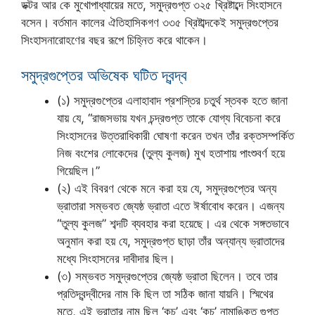
ডক্টর আর কে মুখোপাধ্যায়ের মতে, সমুদ্রগুপ্ত ৩২৫ খ্রিষ্টাব্দে সিংহাসনে
বসেন। বর্তমান কালের ঐতিহাসিকগণ ৩৩৫ খ্রিষ্টাব্দকেই সমুদ্রগুপ্তের
সিংহাসনারোহণের বছর রূপে চিহ্নিত করে থাকেন।
সমুদ্রগুপ্তের অভিষেক ঘটিত দ্বন্দ্ব
(১) সমুদ্রগুপ্তের এলাহাবাদ প্রশস্তির চতুর্থ স্তবক হতে জানা
যায় যে, “রাজসভায় যখন চন্দ্রগুপ্ত তাকে যোগ্য বিবেচনা করে
সিংহাসনের উত্তরাধিকারী ঘোষণা করেন তখন তাঁর রক্তসম্পর্কিত
নিজ বংশের লোকেদের (তুল্য কুলজ) মুখ হতাশায় পাংশুবর্ণ হয়ে
গিয়েছিল।”
(২) এই বিবরণ থেকে মনে করা হয় যে, সমুদ্রগুপ্তের অন্য
ভ্রাতারা সম্ভবত জ্যেষ্ঠ ভ্রাতা এতে ঈর্ষাবোধ করেন। এজন্য
“তুল্য কুলজ” শব্দটি ব্যবহার করা হয়েছে। এর থেকে সঙ্গতভাবে
অনুমান করা হয় যে, সমুদ্রগুপ্ত ছাড়া তাঁর অন্যান্য ভ্রাতাদের
মধ্যে সিংহাসনের দাবীদার ছিল।
(৩) সম্ভবত সমুদ্রগুপ্তের জ্যেষ্ঠ ভ্রাতা ছিলেন। তবে তার
প্রতিদ্বন্দ্বীদের নাম কি ছিল তা সঠিক জানা যায়নি। স্মিথের
মতে, এই ভ্রাতার নাম ছিল ‘কচ’ এবং ‘কচ’ নামাঙ্কিত গুপ্ত