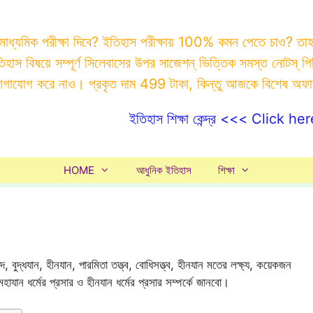
 মাধ্যমিক পরীক্ষা দিবে? ইতিহাস পরীক্ষায় 100% কমন পেতে চাও? ত
ইতিহাস বিষয়ে সম্পূর্ণ সিলেবাসের উপর সাজেশন্ ভিত্তিক সমস্ত ন
যোগাযোগ করে নাও। প্রকৃত দাম 499 টাকা, কিন্তু আজকে বিশেষ অফ
ইতিহাস শিক্ষা কেন্দ্র <<< Click her
HOME
আধুনিক ইতিহাস
শিক্ষা
াদ, বুদ্ধযান, হীনযান, পারমিতা তত্ত্ব, বোধিসত্ত্ব, হীনযান মতের লক্ষ্য, কয়েকজন
মহাযান ধর্মের প্রসার ও হীনযান ধর্মের প্রসার সম্পর্কে জানবো।