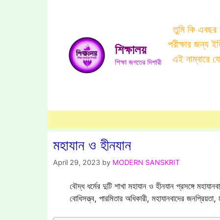
Skip
to
তুমি কি এবছর
content
পরীক্ষার জন্য 
শিক্ষালয়
এই নাম্বারে 
শিক্ষা জগতের দিশারী
মহাযান ও হীনযান
April 29, 2023
by
MODERN SANSKRIT
বৌদ্ধ ধর্মের দুটি শাখা মহাযান ও হীনযান প্রসঙ্গে মহাযানব
বোধিসত্ত্ব, পারমিতার অধিকারী, মহাযানবাদের জনপ্রিয়তা, 