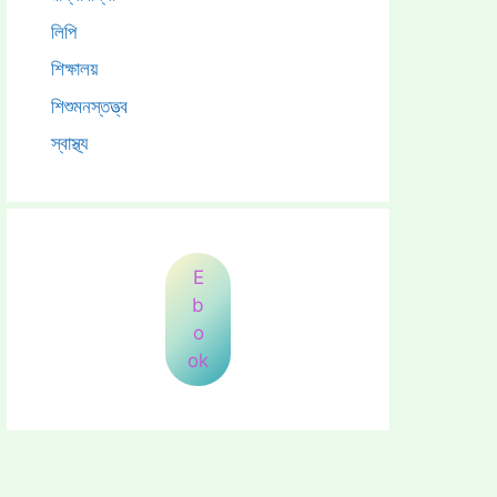
লিপি
শিক্ষালয়
শিশুমনস্তত্ত্ব
স্বাস্থ্য
E
b
o
ok