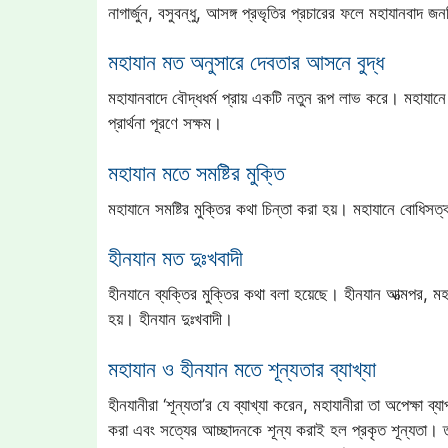
নাগার্জুন, বসুবন্ধু, আসঙ্গ প্রভৃতির প্রচারের ফলে মহাযানবাদ জনপ
মহাযান মত অনুসারে দেবতার আসনে বুদ্ধ
মহাযানবাদে বৌদ্ধধর্ম প্রায় একটি নতুন রূপ লাভ করে। মহাযানে
প্রার্থনা পূরণে সক্ষম।
মহাযান মতে সমষ্টির মুক্তি
মহাযানে সমষ্টির মুক্তির কথা চিন্তা করা হয়। মহাযানে বোধি
হীনযান মত দুঃখবাদী
হীনযানে ব্যক্তির মুক্তির কথা বলা হয়েছে। হীনযান আত্মপর, ম
হয়। হীনযান দুঃখবাদী।
মহাযান ও হীনযান মতে শূন্যতার ব্যাখ্যা
হীনযানীরা ‘শূন্যতা’র যে ব্যাখ্যা করেন, মহাযানীরা তা অপেক্ষা 
করা এবং সত্যের আচ্ছাদনকে শূন্য করাই হল প্রকৃত শূন্যতা। তা