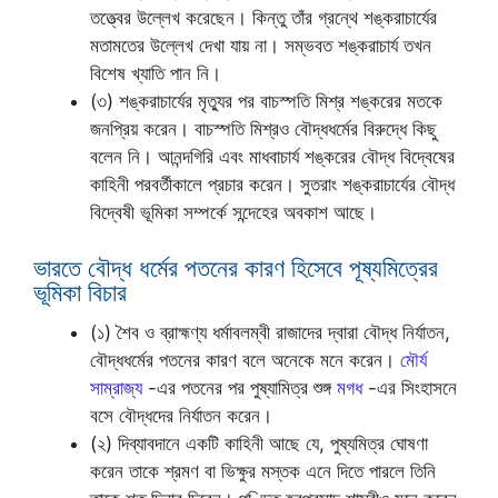
তত্ত্বের উল্লেখ করেছেন। কিন্তু তাঁর গ্রন্থে শঙ্করাচার্যের
মতামতের উল্লেখ দেখা যায় না। সম্ভবত শঙ্করাচার্য তখন
বিশেষ খ্যাতি পান নি।
(৩) শঙ্করাচার্যের মৃত্যুর পর বাচস্পতি মিশ্র শঙ্করের মতকে
জনপ্রিয় করেন। বাচস্পতি মিশ্রও বৌদ্ধধর্মের বিরুদ্ধে কিছু
বলেন নি। আনন্দগিরি এবং মাধবাচার্য শঙ্করের বৌদ্ধ বিদ্বেষের
কাহিনী পরবর্তীকালে প্রচার করেন। সুতরাং শঙ্করাচার্যের বৌদ্ধ
বিদ্বেষী ভূমিকা সম্পর্কে সন্দেহের অবকাশ আছে।
ভারতে বৌদ্ধ ধর্মের পতনের কারণ হিসেবে পূষ্যমিত্রের
ভূমিকা বিচার
(১) শৈব ও ব্রাহ্মণ্য ধর্মাবলম্বী রাজাদের দ্বারা বৌদ্ধ নির্যাতন,
বৌদ্ধধর্মের পতনের কারণ বলে অনেকে মনে করেন।
মৌর্য
সাম্রাজ্য
-এর পতনের পর পুষ্যামিত্র শুঙ্গ
মগধ
-এর সিংহাসনে
বসে বৌদ্ধদের নির্যাতন করেন।
(২) দিব্যাবদানে একটি কাহিনী আছে যে, পুষ্যমিত্র ঘোষণা
করেন তাকে শ্রমণ বা ভিক্ষুর মস্তক এনে দিতে পারলে তিনি