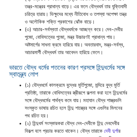
তন্ত্র-মন্ত্রের প্রাধান্য বাড়ে। এর ফলে বৌদ্ধধর্ম তার যুক্তিবাদী
চরিত্র হারায়। ভিক্ষুদের মধ্যে নীতিবোধ ও তপস্যা অপেক্ষা তন্ত্র
ও অলৌকিক শক্তি প্রকাশের ঝোঁক বাড়ে।
(৩) আচার-সর্বস্বতা বৌদ্ধধর্মকে আচ্ছন্ন করে। দেব-দেবীর
পুজো, বোধিসত্বের পুজো, মন্ত্র উচ্চারণই প্রাধান্য পায়।
অষ্টমার্গের সাধনা ক্রমে হারিয়ে যায়। অবতারবাদ, মন্ত্র-সর্বস্ব,
আচারমার্গী বৌদ্ধধর্ম তার আবেদন হারিয়ে ফেলে।
ভারতে বৌদ্ধ ধর্মের পতনের কারণ প্রসঙ্গে হিন্দুধর্মের সঙ্গে
স্বাতন্ত্র্য লোপ
(১) বৌদ্ধধর্মে কালক্রমে বুদ্ধের মূর্তিপুজো, মন্দিরে বুদ্ধ মূর্তি
প্রতিষ্ঠা, তারাকে বোধিসত্বের স্ত্রীরূপে কল্পনা করা হলে হিন্দুধর্মের
সঙ্গে বৌদ্ধধর্মের পার্থক্য কমে যায়। মহাযান বৌদ্ধ শাস্ত্রগুলি
সংস্কৃত ভাষায় রচিত হলে হিন্দু শাস্ত্রের সঙ্গে এগুলির মিলনের
পথ রচিত হয়।
(২) হিন্দুধর্ম সংস্কারকরা বৌদ্ধ দেব-দেবীকে হিন্দু দেবদেবীর
বিকল্প বলে প্রচার করতে থাকেন। বৌদ্ধ তারাকে
দেবী দুর্গা
র