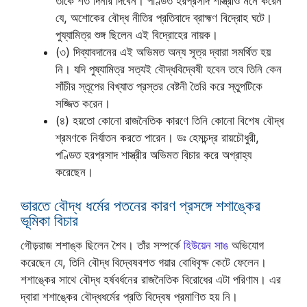
তাকে শত দিনার দিবেন। পণ্ডিত হরপ্রসাদ শাস্ত্রীও মনে করেন
যে, অশোকের বৌদ্ধ নীতির প্রতিবাদে ব্রাহ্মণ বিদ্রোহ ঘটে।
পুয্যামিত্র শুঙ্গ ছিলেন এই বিদ্রোহের নায়ক।
(৩) দিব্যাবদানের এই অভিমত অন্য সূত্র দ্বারা সমর্থিত হয়
নি। যদি পুষ্যামিত্র সত্যই বৌদ্ধবিদ্বেষী হবেন তবে তিনি কেন
সাঁচীর স্তূপের বিখ্যাত প্রস্তর বেষ্টনী তৈরি করে স্তুপটিকে
সজ্জিত করেন।
(৪) হয়তো কোনো রাজনৈতিক কারণে তিনি কোনো বিশেষ বৌদ্ধ
শ্রমণকে নির্যাতন করতে পারেন। ডঃ হেমচন্দ্র রায়চৌধুরী,
পণ্ডিত হরপ্রসাদ শাস্ত্রীর অভিমত বিচার করে অগ্রাহ্য
করেছেন।
ভারতে বৌদ্ধ ধর্মের পতনের কারণ প্রসঙ্গে শশাঙ্কের
ভূমিকা বিচার
গৌড়রাজ শশাঙ্ক ছিলেন শৈব। তাঁর সম্পর্কে
হিউয়েন সাঙ
অভিযোগ
করেছেন যে, তিনি বৌদ্ধ বিদ্বেষবশত গয়ার বোধিবৃক্ষ কেটে ফেলেন।
শশাঙ্কের সাথে বৌদ্ধ হর্ষবর্ধনের রাজনৈতিক বিরোধের এটা পরিণাম। এর
দ্বারা শশাঙ্কের বৌদ্ধধর্মের প্রতি বিদ্বেষ প্রমাণিত হয় নি।