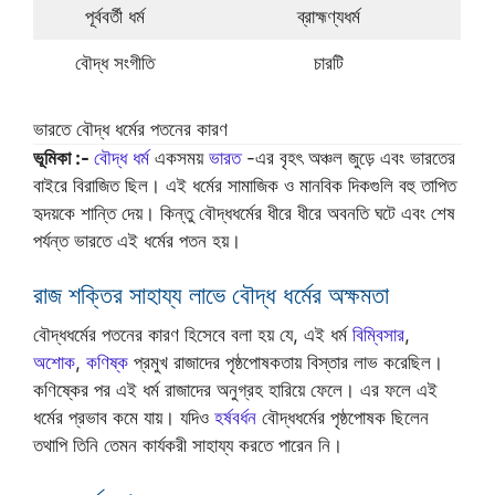
পূর্ববর্তী ধর্ম
ব্রাহ্মণ্যধর্ম
বৌদ্ধ সংগীতি
চারটি
ভারতে বৌদ্ধ ধর্মের পতনের কারণ
ভূমিকা :-
বৌদ্ধ ধর্ম
একসময়
ভারত
-এর বৃহৎ অঞ্চল জুড়ে এবং ভারতের
বাইরে বিরাজিত ছিল। এই ধর্মের সামাজিক ও মানবিক দিকগুলি বহু তাপিত
হৃদয়কে শান্তি দেয়। কিন্তু বৌদ্ধধর্মের ধীরে ধীরে অবনতি ঘটে এবং শেষ
পর্যন্ত ভারতে এই ধর্মের পতন হয়।
রাজ শক্তির সাহায্য লাভে বৌদ্ধ ধর্মের অক্ষমতা
বৌদ্ধধর্মের পতনের কারণ হিসেবে বলা হয় যে, এই ধর্ম
বিম্বিসার
,
অশোক
,
কণিষ্ক
প্রমুখ রাজাদের পৃষ্ঠপোষকতায় বিস্তার লাভ করেছিল।
কণিষ্কের পর এই ধর্ম রাজাদের অনুগ্রহ হারিয়ে ফেলে। এর ফলে এই
ধর্মের প্রভাব কমে যায়। যদিও
হর্ষবর্ধন
বৌদ্ধধর্মের পৃষ্ঠপোষক ছিলেন
তথাপি তিনি তেমন কার্যকরী সাহায্য করতে পারেন নি।