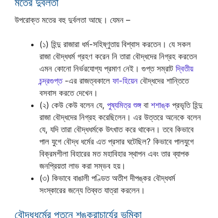
মতের দুর্বলতা
উপরোক্ত মতের বহু দুর্বলতা আছে। যেমন –
(১) হিন্দু রাজারা ধর্ম-সহিষ্ণুতায় বিশ্বাস করতেন। যে সকল
রাজা বৌদ্ধধর্ম গ্রহণ করেন নি তারা বৌদ্ধদের নিগ্রহ করতেন
এমন কোনো নির্ভরযোগ্য প্রমাণ নেই। গুপ্ত সম্রাট
দ্বিতীয়
চন্দ্রগুপ্ত
-এর রাজত্বকালে
ফা-হিয়েন
বৌদ্ধদের শান্তিতে
বসবাস করতে দেখেন।
(২) কেউ কেউ বলেন যে,
পুষ্যমিত্র শুঙ্গ
বা
শশাঙ্ক
প্রভৃতি হিন্দু
রাজা বৌদ্ধদের নিগ্রহ করেছিলেন। এর উত্তরে অনেকে বলেন
যে, যদি তারা বৌদ্ধধর্মকে উৎখাত করে থাকেন। তবে কিভাবে
পাল যুগে বৌদ্ধ ধর্মের এত প্রসার ঘটেছিল? কিভাবে পালযুগে
বিক্রমশীলা বিহারের মত মহাবিহার স্থাপন এবং তার ব্যাপক
জনপ্রিয়তা লাভ করা সম্ভব হয়।
(৩) কিভাবে বাঙালী পণ্ডিত অতীশ দীপঙ্কর বৌদ্ধধর্ম
সংস্কারের জন্যে তিব্বত যাত্রা করলেন।
বৌদ্ধধর্মের পতনে শঙ্করাচার্যের ভূমিকা