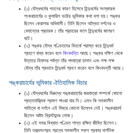
(১) বৌদ্ধধর্মের পতনের কারণ হিসেবে হিন্দুধর্মের সংস্কারক
শংকরাচার্যের ও কুমারিল ভট্টের ভূমিকার কথা বলা হয়। শঙ্কর
ছিলেন কেরালার অধিবাসী। তিনি ছিলেন অদ্বৈত দর্শনের ও
বেদান্তের প্রচারক। তাঁর প্রচারের ফলে হিন্দুধর্মের জাগরণ
ঘটে।
(২) শঙ্কর বৌদ্ধ পণ্ডিতদের বিতর্কে পরাস্ত করে হিন্দুধর্ম
গ্রহণে বাধ্য করেন বলে
কিংবদন্তি
আছে। শঙ্কর দক্ষিণ থেকে
উত্তরে হিমালয় পর্যন্ত তাঁর পদযাত্রা চালান এবং লক্ষ লক্ষ
বৌদ্ধ তাঁর প্রভাবে হিন্দুধর্ম গ্রহণ করেন বলে কিংবদন্তী আছে।
শঙ্করাচার্যের ভূমিকার ঐতিহাসিক বিচার
(১) বৌদ্ধধর্মের বিরুদ্ধে শঙ্করাচার্যের জয়যাত্রা সম্পর্কে কোনো
প্রত্নতাত্ত্বিক প্রমাণ পাওয়া যায় নি। এমন কি সমকালীন
সাহিত্য বা দর্শনে এই বিষয়ে কোনো উল্লেখ নেই। শঙ্করাচার্য
ছিলেন অষ্টম খ্রিস্টাব্দের লোক।
(২) এই সময় বিখ্যাত পণ্ডিত শান্ত রক্ষিত জীবিত ছিলেন।
তিনি তত্ত্বসংগ্রহ গ্রন্থে সমকালীন সকল প্রকার দার্শনিক