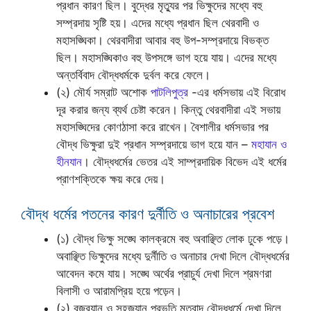
প্রধান কারণ ছিল। বুদ্ধের মৃত্যুর পর ভিক্ষুদের মধ্যে বহু
সম্প্রদায় সৃষ্টি হয়। এদের মধ্যে প্রধান ছিল থেরবাদী ও
মহাসঙ্ঘিকা। থেরবাদীরা আবার বহু উপ-সম্প্রদায়ে বিভক্ত
ছিল। মহাসঙ্ঘিকাও বহু উপসঙ্গে ভাগ হয়ে যায়। এদের মধ্যে
অন্তর্বিবাদ বৌদ্ধধর্মকে দুর্বল করে ফেলে।
(২) মৌর্য সম্রাট অশোক
পাটলিপুত্র
-এর ধর্মসভায় এই বিরোধ
দূর করার জন্য ব্যর্থ চেষ্টা করেন। কিন্তু থেরবাদীরা এই সভায়
মহাসঙ্ঘিদের কোণঠাসা করে রাখেন। বৈশালীর ধর্মসভার পর
বৌদ্ধ ভিক্ষুরা দুই প্রধান সম্প্রদায়ে ভাগ হয়ে যান –
মহাযান ও
হীনযান
। বৌদ্ধধর্মের ভেতর এই সাম্প্রদায়িক বিভেদ এই ধর্মের
প্রাণশক্তিকে ক্ষয় করে দেয়।
বৌদ্ধ ধর্মের পতনের কারণ দুর্নীতি ও অনাচারের প্রবেশ
(১) বৌদ্ধ ভিক্ষু সঙ্ঘে কালক্রমে বহু অবাঞ্ছিত লোক ঢুকে পড়ে।
অবাঞ্ছিত ভিক্ষুদের মধ্যে দুর্নীতি ও অনাচার দেখা দিলে বৌদ্ধধর্মের
আবেদন কমে যায়। সঙ্ঘে অর্থের প্রাচুর্য দেখা দিলে শ্রমণরা
বিলাসী ও আরামপ্রিয় হয়ে পড়েন।
(২) বজ্রযান ও সহজযান প্রভৃতি মতবাদ বৌদ্ধধর্মে দেখা দিলে