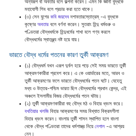
অন্যরূপ বা অবতার বলে কল্পনা করেন। এমন কি জ্ঞানী বুদ্ধকে
মহাযোগী শিব বলে প্রচার করা হতে থাকে।
(৩) সেন যুগের
কবি জয়দেব
দশাবতারস্তোত্রম্ -এ বুদ্ধকে
কৃষ্ণের
অবতার
বলে বর্ণনা করেন। সুতরাং হিন্দু ধর্মগুরু ও
পণ্ডিতরা বৌদ্ধধর্মকে হিন্দুধর্মের শাখা বলে গণ্য করলে
বৌদ্ধধর্মের স্বাতন্ত্র্য নষ্ট হয়ে যায়।
ভারতে বৌদ্ধ ধর্মের পতনের কারণ তুর্কী আক্রমণ
(১) বৌদ্ধধর্ম যখন এরূপ দুর্বল হয়ে পড়ে সেই সময় ভারতে তুর্কী
আক্রমণকারীরা প্রবেশ করে। এ কে ওয়ার্ডারের মতে, আরব ও
তুর্কী আক্রমণের ফলে ভারতে বৌদ্ধধর্মের পতন ঘটে। যেহেতু
মধ্য ও উত্তর-পশ্চিম ভারত ছিল বৌদ্ধধর্মের প্রধান কেন্দ্র, এই
অঞ্চলে ইসলামীয় বিজয় বৌদ্ধধর্মের পতন ঘটায়।
(২) তুর্কী আক্রমণকারীরা বহু বৌদ্ধ মঠ ও বিহার ধ্বংস করে।
বখতিয়ার খলজি
বিহার আক্রমণের সময় বিখ্যাত বিক্রমশীলা
বিহার ধ্বংস করেন। বাংলায় তুর্কী শাসন স্থাপিত হলে বাংলা
থেকে বৌদ্ধ পণ্ডিতরা তাদের ধর্মশাস্ত্র নিয়ে
নেপাল
-এ আশ্রয়
নেন।