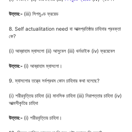
উত্তর:-
(iii) সিগমুণ্ড ফ্রয়েড
8. Self actualitation need বা আত্মপ্রতিষ্ঠার চাহিদার প্রবক্তা
কে?
(i) আব্রাহাম ম্যাসলো (ii) আসুবেল (iii) থর্নডাইক (iv) ফ্রয়েবেল
উত্তর:-
(i) আব্রাহাম ম্যাসলো।
9. ম্যাসলোর তত্ত্বে সর্বপ্রথম কোন চাহিদার কথা বলেছে?
(i) শরীরবৃত্তিয় চাহিদা (ii) মানসিক চাহিদা (iii) নিরাপত্তার চাহিদা (iv)
আত্মসীকৃতির চাহিদা
উত্তর:-
(i) শরীরবৃত্তিয় চাহিদা।