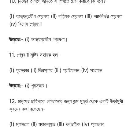
10. নিজের তাগিদে জানতে বা শিখতে চেষ্টা করাকে কি বলে?
(i) আভ্যন্তরীণ প্রেষণা (ii) বাহ্যিক প্রেষণা (iii) আত্মনির্ভর প্রেষণা
(iv) বিশেষ প্রেষণা
উত্তর:-
(i) আভ্যন্তরীণ প্রেষণা।
11. প্রেষণা সৃষ্টির সহায়ক হল-
(i) পুরস্কার (ii) তিরস্কার (iii) প্রতিফলন (iv) সংরক্ষন
উত্তর:-
(i) পুরস্কার।
12. মানুষের চাহিদাকে বোঝানোর জন্য জন্ম মুহূর্ত থেকে একটি উর্ধ্বমুখী
ক্রমের কথা বলেছেন-
(i) ম্যাসলো (ii) ম্যাকল্যান্ড (iii) থর্নডাইক (iv) প্যাভলব