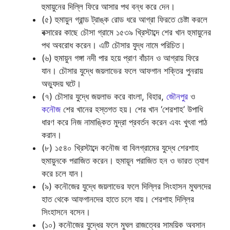
হুমায়ুনের দিল্লি ফিরে আসার পথ বন্ধ করে দেন।
(৫) হুমায়ুন গ্রান্ড ট্রাঙ্ক রোড ধরে আগ্রা ফিরতে চেষ্টা করলে
বক্সারের কাছে চৌসা গ্রামে ১৫৩৯ খ্রিস্টাব্দে শের খান হুমায়ুনের
পথ অবরোধ করেন। এটি চৌসার যুদ্ধ নামে পরিচিত।
(৬) হুমায়ুন গঙ্গা নদী পার হয়ে প্রাণ বাঁচান ও আগ্রায় ফিরে
যান। চৌসার যুদ্ধে জয়লাভের ফলে আফগান শক্তির পুনরায়
অভ্যুদয় ঘটে।
(৭) চৌসার যুদ্ধে জয়লাভ করে বাংলা, বিহার,
জৌনপুর
ও
কনৌজ
শের খানের হস্তগত হয়। শের খান ‘শেরশাহ’ উপাধি
ধারণ করে নিজ নামাঙ্কিত মুদ্রা প্রবর্তন করেন এবং খুৎবা পাঠ
করান।
(৮) ১৫৪০ খ্রিস্টাব্দে কনৌজ বা বিলগ্রামের যুদ্ধে শেরশাহ
হুমায়ুনকে পরাজিত করেন। হুমায়ূন পরাজিত হন ও ভারত ত্যাগ
করে চলে যান।
(৯) কনৌজের যুদ্ধে জয়লাভের ফলে দিল্লির সিংহাসন মুঘলদের
হাত থেকে আফগানদের হাতে চলে যায়। শেরশাহ দিল্লির
সিংহাসনে বসেন।
(১০) কনৌজের যুদ্ধের ফলে মুঘল রাজত্বের সাময়িক অবসান