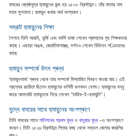
বাবরের জ্যেষ্ঠপুত্র হুমায়ুনের জন্ম হয় ১৫০৮ খ্রিস্টাব্দে। তাঁর মাতার নাম
মহম সুলতানা। হুমায়ুন কথার অর্থ ভাগ্যবান।
সম্রাট হুমায়ুনের শিক্ষা
শৈশবে তিনি আরবি, তুর্কি এবং ফার্সি ভাষা শেখেন প্রাসাদের গৃহ শিক্ষকদের
কাছে। এছাড়া অঙ্ক, জ্যোতিষশাস্ত্র, দর্শনও শেখেন বিভিন্ন পণ্ডিতদের
কাছে
হুমায়ুন সম্পর্কে উৎস গ্ৰন্থ
‘হুমায়ুননামা’ গ্ৰন্থ থেকে তার সম্পর্কে বিস্তারিত বিবরণ পাওয়া যায়। এই
গ্রন্থের রচয়িতা ছিলেন হুমায়ুনের ভগিনী গুলবদন বেগম। হুমায়ুনের বন্ধু
জহর আফতাচি হুমায়ুনকে নিয়ে লেখেন “তারিখ-ই-হুমায়ুনি”।
যুদ্ধে বাবরের সাথে হুমায়ুনের অংশগ্ৰহণ
তিনি বাবরের সাথে
পানিপথের প্রথম যুদ্ধ
ও
খানুয়ার যুদ্ধ
-এ অংশগ্রহণ
করেন। তিনি ১৫২৬ খ্রিস্টাব্দে পিতার কাছ থেকে সম্ভল জেলার জায়গির
পান।