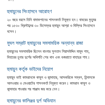
হুমায়ুনের সিংহাসনে আরোহণ
২০ বছর বয়সে তিনি বাদাকশানের শাসনকর্তা নিযুক্ত হন। বাবরের মৃত্যুর
পর ১৫৩০ খ্রিস্টাব্দের ৩০ ডিসেম্বর হুমায়ুন আগ্রা ও দিল্লির সিংহাসনে
বসেন।
মুঘল সম্রাট হুমায়ুনের সমসাময়িক অন্যান্য রাজা
হুমায়ুনের সমসাময়িক ছিলেন বাংলার সুলতান গিয়াসউদ্দিন মামুদ শাহ,
বিহারের চুনার দুর্গের অধিপতি শের খান এবং গুজরাতে বাহাদুর শাহ।
হুমায়ুন কর্তৃক ভাইদের নিয়োগ
হুমায়ূন ভাই কামরানকে কাবুল ও কান্দাহার, আসকরিকে সম্বল, হিন্দালকে
আলওয়ার ও মেওয়াটের শাসনকর্তা নিযুক্ত করেন। কামরান কাবুল ও
কান্দাহার পাওয়ার পর পাঞ্জাব জয় করে নেন।
হুমায়ুনের কালিঞ্জর দুর্গ অভিযান