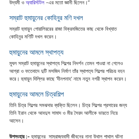
উদ্যমী ও
অ্যারিস্টটল
-এর মতো জ্ঞানী ছিলেন।”
সম্রাট হুমায়ুনের কোহিনুর মণি দখল
সম্রাট হুমায়ুন গোয়ালিয়রের রাজা বিক্রমজিতের কাছ থেকে বিখ্যাত
কোহিনুর মণিটি দখল করেন।
হুমায়ুনের আমলে স্থাপত্য
মুঘল সম্রাট হুমায়ুনের স্থাপত্য শিল্পের নিদর্শন তেমন পাওয়া না গেলেও
আগ্রা ও ফতেবাদে দুটি মসজিদ নির্মাণ তাঁর স্থাপত্য শিল্পের পরিচয় বহন
করে। হুমায়ুন দিল্লির কাছে ‘দীনপনাহ’ নামে নতুন নগরী স্থাপন করেন।
হুমায়ুনের আমলে চিত্রশিল্প
তিনি চিত্র শিল্পের সমঝদার ব্যক্তি ছিলেন। চিত্র শিল্পের প্রসারের জন্য
তিনি ইরান থেকে আবদুস সামাদ ও মীর সৈয়দ আলীকে ভারতে নিয়ে
আসেন।
উপসংহার :-
হুমায়ুনের সাম্রাজ্যবাদী জীবনের নানা উথাল পাথাল ঘটনা