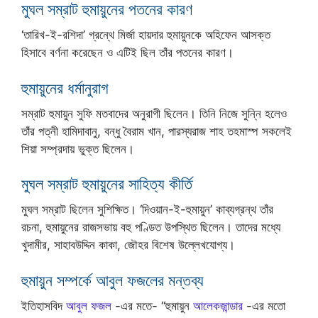
মুঘল সম্রাট হুমায়ুনের পতনের কারণ
‘তারিখ-ই-রশিদা’ গ্রন্থে মির্জা হায়দার হুমায়ুনকে অহিফেন আসক্ত
হিসাবে বর্ণনা করেছেন ও এটিই ছিল তাঁর পতনের কারণ।
হুমায়ুনের ধর্মানুরাগ
সম্রাট হুমায়ুন সুফি মতবাদের অনুরাগী ছিলেন। তিনি নিজে সুন্নি হলেও
তাঁর পত্নী হামিদাবানু, বন্ধু বৈরাম খান, পারস্যরাজ শাহ তহমাস্প সকলেই
শিয়া সম্প্রদায় ভুক্ত ছিলেন।
মুঘল সম্রাট হুমায়ুনের সাহিত্য কীর্তি
মুঘল সম্রাট ছিলেন সুশিক্ষিত। ‘দিওয়ান-ই-হুমায়ুন’ কাব্যগ্রন্থ তাঁর
রচনা, হুমায়ুনের রাজসভায় বহু পণ্ডিত উপস্থিত ছিলেন। তাদের মধ্যে
খুদামীর, সাহাবউদ্দিন কাকা, জৌহর বিশেষ উল্লেখযোগ্য।
হুমায়ুন সম্পর্কে আবুল ফজলের মন্তব্য
ইতিহাসবিদ
আবুল ফজল
-এর মতে- “হুমায়ুন
আলেকজান্ডার
-এর মতো