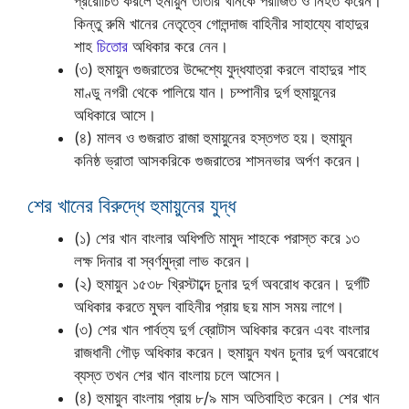
প্ররোচিত করলে হুমায়ুন তাতার খানকে পরাজিত ও নিহত করেন।
কিন্তু রুমি খানের নেতৃত্বে গোলন্দাজ বাহিনীর সাহায্যে বাহাদুর
শাহ
চিতোর
অধিকার করে নেন।
(৩) হুমায়ুন গুজরাতের উদ্দেশ্যে যুদ্ধযাত্রা করলে বাহাদুর শাহ
মাণ্ডু নগরী থেকে পালিয়ে যান। চম্পানীর দুর্গ হুমায়ুনের
অধিকারে আসে।
(৪) মালব ও গুজরাত রাজা হুমায়ুনের হস্তগত হয়। হুমায়ুন
কনিষ্ঠ ভ্রাতা আসকরিকে গুজরাতের শাসনভার অর্পণ করেন।
শের খানের বিরুদ্ধে হুমায়ুনের যুদ্ধ
(১) শের খান বাংলার অধিপতি মামুদ শাহকে পরাস্ত করে ১৩
লক্ষ দিনার বা স্বর্ণমুদ্রা লাভ করেন।
(২) হুমায়ুন ১৫৩৮ খ্রিস্টাব্দে চুনার দুর্গ অবরোধ করেন। দুর্গটি
অধিকার করতে মুঘল বাহিনীর প্রায় ছয় মাস সময় লাগে।
(৩) শের খান পার্বত্য দুর্গ ব্রোটাস অধিকার করেন এবং বাংলার
রাজধানী গৌড় অধিকার করেন। হুমায়ুন যখন চুনার দুর্গ অবরোধে
ব্যস্ত তখন শের খান বাংলায় চলে আসেন।
(৪) হুমায়ুন বাংলায় প্রায় ৮/৯ মাস অতিবাহিত করেন। শের খান