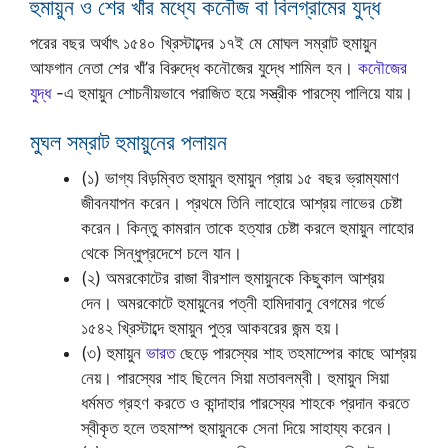
হুমায়ুন ও শের খাঁর মধ্যে কনৌজ বা বিলগ্রামের যুদ্ধ
পরের বছর অর্থাৎ ১৫৪০ খ্রিস্টাব্দের ১৭ই মে মোঘল সম্রাট হুমায়ুন
আফগান নেতা শের খাঁ’র বিরুদ্ধে কনৌজের যুদ্ধে শামিল হন।
কনৌজের
যুদ্ধ
-এ হুমায়ুন শোচনীয়ভাবে পরাজিত হয়ে সস্ত্রীক পারস্যে পালিয়ে যায়।
মুঘল সম্রাট হুমায়ুনের পলায়ন
(১) ভাগ্য বিড়ম্বিত হুমায়ুন হুমায়ুন প্রায় ১৫ বছর ভ্রাম্যমাণ
জীবনযাপন করেন। প্রথমে তিনি লাহোরে আশ্রয় লাভের চেষ্টা
করেন। কিন্তু কামরান তাকে হত্যার চেষ্টা করলে হুমায়ুন লাহোর
থেকে সিন্ধুপ্রদেশে চলে যান।
(২) অমরকোটের রাজা বীরশাল হুমায়ুনকে কিছুকাল আশ্রয়
দেন। অমরকোটে হুমায়ুনের পত্নী হামিদাবানু বেগমের গর্ভে
১৫৪২ খ্রিস্টাব্দে হুমায়ুন পুত্র আকবরের জন্ম হয়।
(৩) হুমায়ুন
ভারত
ছেড়ে পারস্যের শাহ তহমাম্পের কাছে আশ্রয়
নেয়। পারস্যের শাহ ছিলেন সিয়া মতাবলম্বী। হুমায়ুন সিয়া
ধর্মমত গ্রহণ করতে ও কান্দাহার পারস্যের শাহকে প্রদান করতে
স্বীকৃত হলে তহমাস্প হুমায়ুনকে সেনা দিয়ে সাহায্য করেন।