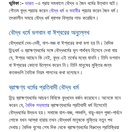
ভূমিকা :-
ভারত
-এ প্রায় সমকালে বৌদ্ধ ও জৈন ধর্মের উত্থান ঘটে।
গৌতম বুদ্ধ প্রচার করেন
বৌদ্ধ ধর্ম
ও
মহাবীর
প্রচার করেন জৈন ধর্ম।
তৎকালীন সময়ে বৌদ্ধ ধর্ম ব্যাপক বিস্তার লাভ করেছিল।
বৌদ্ধ ধর্মে ভগবান বা ঈশ্বরের অনুল্লেখ
বৌদ্ধধর্মে দেব-দেবী, যাগ-যজ্ঞ বা ঈশ্বরের কথা বলা হয় নি। বৈদিক
হিন্দুধর্ম ও ব্রাহ্মণ্যধর্মের সঙ্গে বৌদ্ধধর্মের মূল পার্থক্য হিসেবে দেখা যায়
যে, ঈশ্বর আছেন কি নেই, বুদ্ধ এই তর্কের মধ্যে যাননি। তিনি ভগবান
বা ঈশ্বরের কোনো উল্লেখ করেন নি। তিনি মানুষের মুক্তির জন্য
কতকগুলি নৈতিক নিয়ম পালনের কথা বলেছেন।
ব্রাহ্মণ্য ধর্মের প্রতিবাদী বৌদ্ধ ধর্ম
হিন্দু ব্রাহ্মণ্যধর্মের আচরণ বিধিকে বুদ্ধদেব বর্জন করেছেন। অনেকে মনে
করেন যে,
বৈদিক সভ্যতা
র ব্রাহ্মণ্যধর্মের প্রতিবাদী ধর্ম হিসেবেই
বৌদ্ধধর্মের উদ্ভব হয়। সমাজে যাগ-যজ্ঞ, পশুবলি, বায়ু-বহুল পুজা-পার্বনে
লোকে যখন আস্থা হারায় তখন বৌদ্ধধর্ম মানুষকে মুক্তির নতুন পথ
দেখায়। বৈদিক যুগের শেষ দিক থেকে ব্রাহ্মণ্যধর্মের বিরুদ্ধে প্রতিক্রিয়া