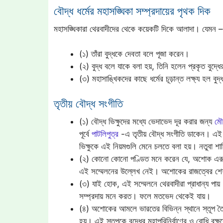
বৌদ্ধ ধর্মের মহাসঙ্ঘিকা সম্প্রদায়ের পৃথক দিক
মহাসঙ্ঘিকারা থেরবাদীদের থেকে কয়েকটি দিকে আলাদা। যেমন –
(১) তাঁরা বুদ্ধকে দেবতা বলে পূজা করেন।
(২) বুদ্ধ বলে যাকে বলা হয়, তিনি হলেন প্রকৃত বুদ্
(৩) মহাসাঙ্খিকদের কাছে ধর্মের চূড়ান্ত লক্ষ্য হল বু
তৃতীয় বৌদ্ধ সংগীতি
(১) বৌদ্ধ ভিক্ষুদের মধ্যে ভেদাভেদ দূর করার জন্য
মৌর
পূর্বে
পাটলিপুত্র
-এ তৃতীয় বৌদ্ধ সংগীতি ডাকেন। এই 
ভিক্ষুকে এই নিয়মগুলি মেনে চলতে বলা হয়। নতুবা শা
(২) কোনো কোনো পণ্ডিত মনে করেন যে, অশোক এরূপ 
এই সম্মেলনের উল্লেখ নেই। অশোকের রাজত্বের শ
(৩) যাই হোক, এই সম্মেলনে থেরবাদীরা প্রাধান্য পায়
সম্প্রদায় মনে করত। ফলে মতভেদ থেকেই যায়।
(৪) অশোকের আমলে ভারতের বিভিন্ন স্থানে স্তূপ তৈরি
হয়। এই স্তূপকে বুদ্ধের মহাপরিনির্বাণের ও বোধি ব