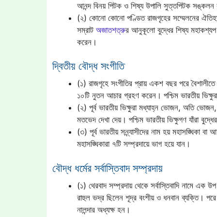
আনন্দ বিনয় পিটক ও শিষ্য উপালি সুত্তপিটক সঙ্কল
(২) কোনো কোনো পণ্ডিত রাজগৃহের সম্মেলনের ঐতিহাসি
সম্রাট
অজাতশত্রু
র আনুকূলো বুদ্ধের শিষ্য মহাকশ্য
করেন।
দ্বিতীয় বৌদ্ধ সংগীতি
(১) রাজগৃহে সংগীতির প্রায় একশ বছর পরে বৈশালীতে দ্ব
১০টি নুতন আচার গ্রহণ করেন। পশ্চিম ভারতীয় ভিক
(২) পূর্ব ভারতীয় ভিক্ষুরা মধ্যাহ্ন ভোজন, অতি ভো
মতভেদ দেখা দেয়। পশ্চিম ভারতীয় ভিক্ষুগণ যাঁরা বুদ
(৩) পূর্ব ভারতীয় সন্ন্যাসীদের নাম হয় মহাসঙ্ঘিকা ব
মহাসঙ্ঘিকারা ৭টি সম্প্রদায়ে ভাগ হয়ে যান।
বৌদ্ধ ধর্মের সর্বাস্তিবাদ সম্প্রদায়
(১) থেরবাদ সম্প্রদায় থেকে সর্বাস্তিবাদি নামে এক উপ
রাহুল ভদ্র ছিলেন শূদ্র বংশীয় ও ধনবান ব্যক্তি। পরে 
নালন্দার অধ্যক্ষ হন।