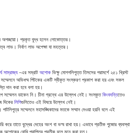
ধের অপচ্ছায়া। প্রকৃত বুদ্ধ হলেন লোকোত্তর।
দ্ধত্ব লাভ। নির্বাণ লাভ অপেক্ষা যা মহত্তর।
্য সাম্রাজ্য
-এর সম্রাট
অশোক
ভিক্ষু মোগগলিপুত্ত তিসসের পরামর্শে ২৫১ খ্রিস্ট
সম্মেলনে অভিধম্ম পিটকের একটি স্বীকৃত সংস্করণ প্রকাশ করা হয় এবং সকল
স্তি দান করা হবে বলা হয়।
সম্মেলন ডাকেন নি। চীনা গ্রন্থে এর উল্লেখ নেই। সংস্কৃত
কিংবদন্তি
তেও
েষ দিকের
লিপি
গুলিতেও এই বিষয়ে উল্লেখ নেই।
। পাটলিপুত্র সম্মেলনে মহাসঙ্ঘিকাদের মতকে সম্মান দেওয়া হয়নি বলে এই
 করে তাতে বুদ্ধের দেহের অংশ বা ভস্ম রাখা হয়। এভাবে প্রতীক পুজোর ব্যবস্থা
ৃক্ষকে অশোকের বোধি প্রাপ্তির প্রতীক বলে মনে করা হত।