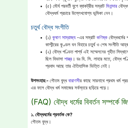
(৫) মৌর্য পরবর্তী যুগে ব্যাকট্রীয় সম্রাট
মিনান্দার
বৌদ্ধধ
বৌদ্ধধর্ম প্রচারে উল্লেখযোগ্য ভূমিকা নেন।
চতুর্থ বৌদ্ধ সংগীতি
(১)
কুষাণ সাম্রাজ্য
-এর সম্রাট
কণিষ্ক
বৌদ্ধধর্মের 
কাশ্মীরের কুণ্ডল বন বিহারে চতুর্থ ও শেষ সংগীতি 
(২) বৌদ্ধ পণ্ডিত পার্শ্ব এই সম্মেলনের গৃহীত সিদ্ধা
ছিল বিভাসা
শাস্ত্র
। ডঃ বি. সি. লাহার মতে, বৌদ্ধ পণ্
প্রবাদ আছে তার ঐতিহাসিক ভিত্তি নেই।
উপসংহার:-
গৌতম বুদ্ধ
বারাণসী
র কাছে সারনাথে প্রথম ধর্ম প
এর ফলে বৌদ্ধ ধর্ম সমাজের সর্বস্তরে ছড়িয়ে পড়ে।
(FAQ) বৌদ্ধ ধর্মের বিবর্তন সম্পর্কে জিজ
১. বৌদ্ধধর্মের প্রবর্তক কে?
গৌতম বুদ্ধ।