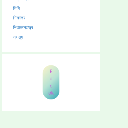
লিপি
শিক্ষালয়
শিশুমনস্তত্ত্ব
স্বাস্থ্য
E
b
o
ok