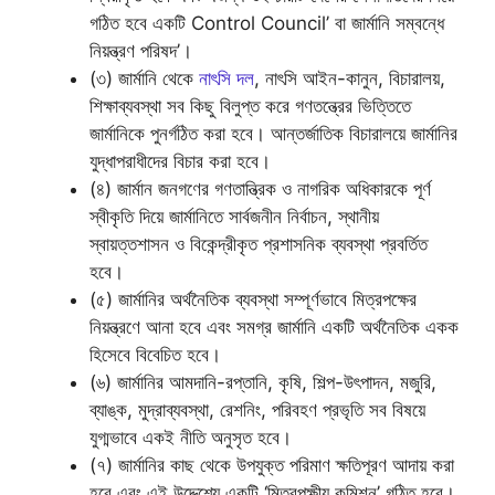
গঠিত হবে একটি Control Council’ বা জার্মানি সম্বন্ধে
নিয়ন্ত্রণ পরিষদ’।
(৩) জার্মানি থেকে
নাৎসি দল
, নাৎসি আইন-কানুন, বিচারালয়,
শিক্ষাব্যবস্থা সব কিছু বিলুপ্ত করে গণতন্ত্রের ভিত্তিতে
জার্মানিকে পুনর্গঠিত করা হবে। আন্তর্জাতিক বিচারালয়ে জার্মানির
যুদ্ধাপরাধীদের বিচার করা হবে।
(৪) জার্মান জনগণের গণতান্ত্রিক ও নাগরিক অধিকারকে পূর্ণ
স্বীকৃতি দিয়ে জার্মানিতে সার্বজনীন নির্বাচন, স্থানীয়
স্বায়ত্তশাসন ও বিকেন্দ্রীকৃত প্রশাসনিক ব্যবস্থা প্রবর্তিত
হবে।
(৫) জার্মানির অর্থনৈতিক ব্যবস্থা সম্পূর্ণভাবে মিত্রপক্ষের
নিয়ন্ত্রণে আনা হবে এবং সমগ্র জার্মানি একটি অর্থনৈতিক একক
হিসেবে বিবেচিত হবে।
(৬) জার্মানির আমদানি-রপ্তানি, কৃষি, শিল্প-উৎপাদন, মজুরি,
ব্যাঙ্ক, মুদ্রাব্যবস্থা, রেশনিং, পরিবহণ প্রভৃতি সব বিষয়ে
যুগ্মভাবে একই নীতি অনুসৃত হবে।
(৭) জার্মানির কাছ থেকে উপযুক্ত পরিমাণ ক্ষতিপূরণ আদায় করা
হবে এবং এই উদ্দেশ্যে একটি ‘মিত্রপক্ষীয় কমিশন’ গঠিত হবে।