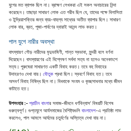
যুগের মত ব্যাপক ছিল না। ব্রাহ্মণ লেখকরা এই সকল অনাচারের নিন্দা
করেছেন। তাছাড়া সাধারণ লোক এত গরীব ছিল যে, তাদের পক্ষে বিলাসিতা
ও ইন্দ্রিয়াশক্তির জন্য ব্যয়-বাহুল্য সাধ্যের অতীত ব্যাপার ছিল। সাধারণ
লোক বার, ব্রত, পূজা-পার্বণের দ্বারাই আনন্দ লাভ করত।
পাল যুগে নারীর অবস্থা
বাৎস্যায়ণ গৌড় নারীদের মৃদুভাষিণী, শান্ত স্বভাবা, সুন্দরী বলে বর্ণনা
দিয়েছেন। বাৎস্যায়ণের এই বিশ্লেষণ সর্বদা সত্য না হলেও অনেকাংশে
সত্য। পুরুষেরা সাধারণত একটি বিবাহ করত। তবে বহু বিবাহের
উদাহরণও দেখা যায়।
যৌতুক
প্রথা ছিল। স্ববর্ণে বিবাহ হত। তবে
অসবর্ণ বিবাহ নিষিদ্ধ ছিল না। বিধবাকে সংযম ও কৃচ্ছসাধনার মধ্যে জীবন
কাটাতে হত।
উপসংহার :-
প্রাচীন বাংলা
র সমাজ-জীবনে ধর্ণবিন্যাস’ বিষয়টি বিশেষ
গুরুত্বপূর্ণ। গুপ্তযুগে আর্যসমাজের বৈশিষ্ট্যগুলি
বাংলাদেশ
-এ প্রতিষ্ঠা লাভ
করলেও, পাল আমলে আর্যদের চতুর্বর্ণের অস্তিত্ব দেখা যায় না।