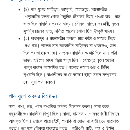
(১) পাল যুগের সাহিত্য, ভাস্কর্য, পাহাড়পুর, ময়নামতীর
পোড়ামাটির ফলক থেকে দৈনন্দিন জীবনের চিত্র পাওয়া যায়। মাছ
ভাত ছিল বাঙালীর প্রধান খাদ্য। মৌরলা মাছের তরকারী, নুতন
সুগন্ধি চালের ভাত, নলিতা শাকের ঝোল ছিল উৎকৃষ্ট খাদ্য।
(২) পাহাড়পুর ও ময়নামতীর ফলকে মাছ কাটা ও মাছের চিত্র
দেখা যায়। ডালের নাম সমকালীন সাহিত্যে না থাকলেও, ডাল
ছিল প্রাতাহিক খাদ্য। মাংসেও বাঙালীর অরুচি ছিল না। পাঁঠা
ছাড়া, হরিণের মাংস প্রিয় খাদ্য ছিল। হেমন্তে নূতন গুড়ের
গন্ধে বাতাস আমোদিত হত। বাংলার নলেন গুড় ও চিনির
সুখ্যাতি ছিল। বাঙালীদের মধ্যে ব্রাহ্মণ ছাড়া সকল সম্প্রদায়
বেশ সুরা পান করত।
পাল যুগে অবসর বিনোদন
দাবা, পাশা, নাচ, গানে বাঙালীরা অবসর বিনোদন করত। নানা রকম
যন্ত্রসঙ্গীতেও বাঙালীরা নিপুণ ছিল। রাজা, সামন্ত ও শাসকশ্রেণী শিকারে
আসক্ত ছিল। লোকে পায়ে হেঁটে, পালকি বা ঘোড়া বা হাতী চড়ে যাতায়াত
করত। জলপথে নৌকায় যাতায়াত করত। বাড়ীগুলি মাটি, কাঠ ও ইটের