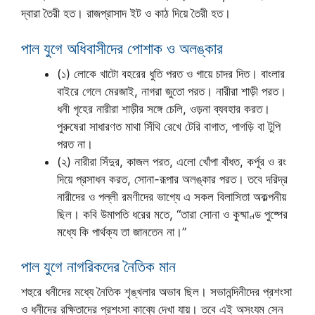
দ্বারা তৈরী হত। রাজপ্রাসাদ ইট ও কাঠ দিয়ে তৈরী হত।
পাল যুগে অধিবাসীদের পোশাক ও অলঙ্কার
(১) লোকে খাটো বহরের ধুতি পরত ও গায়ে চাদর দিত। বাংলার
বাইরে গেলে মেরজাই, নাগরা জুতো পরত। নারীরা শাড়ী পরত।
ধনী গৃহের নারীরা শাড়ীর সঙ্গে চেলি, ওড়না ব্যবহার করত।
পুরুষেরা সাধারণত মাথা সিঁথি রেখে টেরি বাগাত, পাগড়ি বা টুপি
পরত না।
(২) নারীরা সিঁদুর, কাজল পরত, এলো খোঁপা বাঁধত, কর্পূর ও রং
দিয়ে প্রসাধন করত, সোনা-রূপার অলঙ্কার পরত। তবে দরিদ্র
নারীদের ও পল্লী রমণীদের ভাগ্যে এ সকল বিলাসিতা অকল্পনীয়
ছিল। কবি উমাপতি ধরের মতে, “তারা সোনা ও কুষ্মাণ্ড পুষ্পের
মধ্যে কি পার্থক্য তা জানতেন না।”
পাল যুগে নাগরিকদের নৈতিক মান
শহুরে ধনীদের মধ্যে নৈতিক শৃঙ্খলার অভাব ছিল। সভানন্দিনীদের প্রশংসা
ও ধনীদের রক্ষিতাদের প্রশংসা কাব্যে দেখা যায়। তবে এই অসংযম সেন