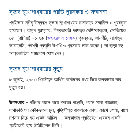
সুভাষ মুখোপাধ্যায়ের প্রতি পুরস্কার ও সম্মাননা
প্রতিভার স্বীকৃতিস্বরূপ সুভাষ মুখোপাধ্যায় নানাভাবে সম্মানিত ও পুরষ্কৃত
হয়েছেন। আনন্দ পুরস্কার, বিশ্বভারতী প্রদত্ত দেশিকোত্তম, সোভিয়েত
দেশ (রাশিয়া) -নেহরু (
জওহরলাল নেহরু
) পুরস্কার, জ্ঞানপীঠ, সাহিত্য
আকাদেমি, পদ্মশ্রী প্রভৃতি উপাধি ও পুরস্কার লাভ করেন। তা ছাড়া বহু
আন্তর্জাতিক সমাবেশে যোগ দেন।
সুভাষ মুখোপাধ্যায়ের মৃত্যু
৮ জুলাই, ২০০৩ খ্রিস্টাব্দে আর্থিক অনটনের মধ্য দিয়ে কলকাতায় তার
মৃত্যু হয়।
উপসংহার:-
পরিণত বয়সে গায়ে খদ্দরের পাঞ্জাবি, পরনে সাদা পায়জামা,
মাথাভর্তি ঘন কোঁকড়ানো চুল, বুদ্ধিদীপ্ত ঝকঝকে চোখ, চোখে চশমা, বামে
চশমার নিচে বড় একটা আঁচিল – কলকাতার প্রতিবেশে এরকম একটি
প্রতিচ্ছবি হয়ে উঠেছিলেন তিনি।