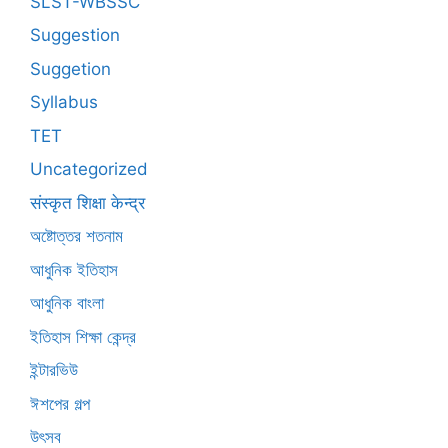
SLST-WBSSC
Suggestion
Suggetion
Syllabus
TET
Uncategorized
संस्कृत शिक्षा केन्द्र
অষ্টোত্তর শতনাম
আধুনিক ইতিহাস
আধুনিক বাংলা
ইতিহাস শিক্ষা কেন্দ্র
ইন্টারভিউ
ঈশপের গল্প
উৎসব