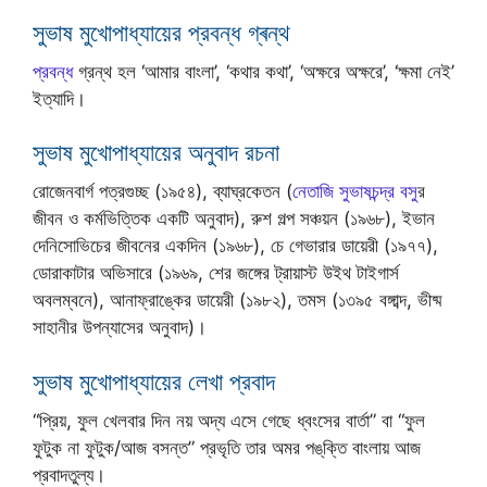
সুভাষ মুখোপাধ্যায়ের প্রবন্ধ গ্ৰন্থ
প্রবন্ধ
গ্রন্থ হল ‘আমার বাংলা’, ‘কথার কথা’, ‘অক্ষরে অক্ষরে’, ‘ক্ষমা নেই’
ইত্যাদি।
সুভাষ মুখোপাধ্যায়ের অনুবাদ রচনা
রোজেনবার্গ পত্রগুচ্ছ (১৯৫৪), ব্যাঘ্রকেতন (
নেতাজি সুভাষচন্দ্র বসু
র
জীবন ও কর্মভিত্তিক একটি অনুবাদ), রুশ গল্প সঞ্চয়ন (১৯৬৮), ইভান
দেনিসোভিচের জীবনের একদিন (১৯৬৮), চে গেভারার ডায়েরী (১৯৭৭),
ডোরাকাটার অভিসারে (১৯৬৯, শের জঙ্গের ট্রায়াস্ট উইথ টাইগার্স
অবলম্বনে), আনাফ্রাঙ্কের ডায়েরী (১৯৮২), তমস (১৩৯৫ বঙ্গাব্দ, ভীষ্ম
সাহানীর উপন্যাসের অনুবাদ)।
সুভাষ মুখোপাধ্যায়ের লেখা প্রবাদ
“প্রিয়, ফুল খেলবার দিন নয় অদ্য এসে গেছে ধ্বংসের বার্তা” বা “ফুল
ফুটুক না ফুটুক/আজ বসন্ত” প্রভৃতি তার অমর পঙ্‌ক্তি বাংলায় আজ
প্রবাদতুল্য।