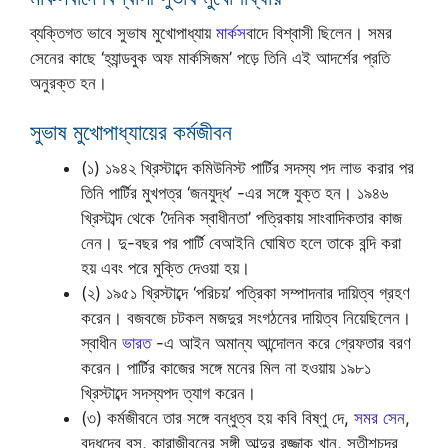
ব্যক্তিগত ভাবে সুভাষ মুখোপাধ্যায়
মার্কস
বাদে বিশ্বাসী ছিলেন। সমর
সেনের কাছে ‘হ্যান্ডবুক অফ মার্কসিজম’ পড়ে তিনি এই আদর্শের প্রতি
অনুরক্ত হন।
সুভাষ মুখোপাধ্যায়ের কর্মজীবন
(১) ১৯৪২ খ্রিস্টাব্দে কমিউনিস্ট পার্টির সদস্য পদ লাভ করার পর
তিনি পার্টির মুখপত্র ‘জনযুদ্ধ’ -এর সঙ্গে যুক্ত হন। ১৯৪৬
খ্রিস্টাব্দ থেকে ‘দৈনিক স্বাধীনতা’ পত্রিকায় সাংবাদিকতার কাজ
নেন। দু-বছর পর পার্টি বেআইনি ঘোষিত হলে তাকে বন্দি করা
হয় এবং পরে মুক্তি দেওয়া হয়।
(২) ১৯৫১ খ্রিস্টাব্দে ‘পরিচয়’ পত্রিকা সম্পাদনার দায়িত্ব গ্রহণ
করেন। বজবজে চটকল মজদুর সংগঠনের দায়িত্ব নিয়েছিলেন।
স্বাধীন
ভারত
-এ আইন অমান্য আন্দোলন করে গ্রেফতার বরণ
করেন। পার্টির কাজের সঙ্গে মনের মিল না হওয়ায় ১৯৮১
খ্রিস্টাব্দে সদস্যপদ ত্যাগ করেন।
(৩) কর্মজীবনে তার সঙ্গে বন্ধুত্ব হয় কবি বিষ্ণু দে,
সমর সেন
,
বুদ্ধদেব বসু, কারাজীবনের সঙ্গী আব্দুর রজ্জাক খান, সতীশচন্দ্র