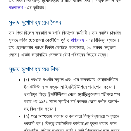
তার পিতা ক্ষিতীশচন্দ্র মুখোপাধ্যায় ও মাতা যামিনী দেবী। পৈতৃক নিবাস ছিল
বাংলাদেশ
-এর কুষ্টিয়ায়।
সুভাষ মুখোপাধ্যায়ের শৈশব
তার পিতা ছিলেন সরকারি আবগারি বিভাগের কর্মচারী। তার বদলির চাকরির
সুবাদে কবির ছেলেবেলা কেটেছিল পূর্ব ও
পশ্চিমবঙ্গ
-এর বিভিন্ন স্থানে।
তার ছেলেবেলার প্রথম দিকটা কেটেছে কলকাতায়, ৫০ নম্বর নেবুতলা
লেনে। একটা ভাড়াবাড়ির দোতলায় যৌথ পরিবারের ভিড়ের মধ্যে।
সুভাষ মুখোপাধ্যায়ের শিক্ষা
(১) প্রথমে নওগাঁর স্কুলে এবং পরে কলকাতার মেট্রোপলিটান
ইনস্টিটিউশন ও সত্যভামা ইনস্টিটিউশনে পড়াশোনা করেন।
ভবানীপুর মিত্র ইন্সটিটিউশন থেকে ম্যাট্রিকুলেশন পরীক্ষায় পাস
করার পর ১৯৪১ সালে স্কটিশ চার্চ কলেজ থেকে দর্শনে অনার্স-
সহ বিএ পাস করেন।
(২) পরে আশুতোষ কলেজ ও কলকাতা বিশ্ববিদ্যালয়ে অধ্যয়নে
প্রয়াসী হন। কিন্তু রাজনৈতিক কর্মকাণ্ডে যুক্ত থাকার ফলে
পঠনপাঠন বেশিদূর অগ্রসর হয়নি। কবি শিক্ষকরূপে লাভ করেন