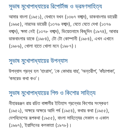
সুভাষ মুখোপাধ্যায়ের রিপোর্টাজ ও ভ্রমণসাহিত্য
আমার বাংলা (১৯৫১), যেখানে যখন (১৩৬৭ বঙ্গাব্দ), ডাকবাংলার ডায়েরী
(১৯৬৫), নারদের ডায়েরী (১৩৭৬ বঙ্গাব্দ), যেতে যেতে দেখা (১৩৭৬
বঙ্গাব্দ), ক্ষমা নেই (১৩৭৮ বঙ্গাব্দ), ভিয়েতনামে কিছুদিন (১৯৭৪), আবার
ডাকবাংলার ডাকে (১৯৮৪), টো টো কোম্পানী (১৯৮৪), এখন এখানে
(১৯৮৬), খোলা হাতে খোলা মনে (১৯৮৭)।
সুভাষ মুখোপাধ্যায়ের উপন্যাস
উপন্যাস গ্রন্থ হল ‘হাংরাস’, ‘কে কোথায় যায়’, ‘অন্তরীপ’, ‘কাঁচাপাকা’,
‘কমরেড কথা কও’।
সুভাষ মুখোপাধ্যায়ের শিশু ও কিশোর সাহিত্য
নীহাররঞ্জন রায় রচিত বাঙ্গালীর ইতিহাস গ্রন্থের কিশোর সংস্করণ
(১৯৫২), অক্ষরে অক্ষরে আদি পর্ব (১৯৫৪), কথার কথা (১৯৫৫),
দেশবিদেশের রূপকথা (১৯৫৫), বাংলা সাহিত্যের সেকাল ও একাল
(১৯৬৭), ইয়াসিনের কলকাতা (১৯৭৮)।