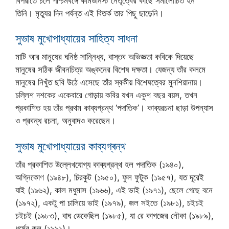
বিপরীতে চলে পশ্চিমবঙ্গে কমিউনিস্ট নেতৃত্বের কাছে সমালোচিত হন
তিনি। মৃত্যুর দিন পর্যন্ত এই বিতর্ক তার পিছু ছাড়েনি।
সুভাষ মুখোপাধ্যায়ের সাহিত্য সাধনা
মাটি আর মানুষের ঘনিষ্ঠ সান্নিধ্য, বাস্তব অভিজ্ঞতা কবিকে দিয়েছে
মানুষের সঠিক জীবনচিত্র অঙ্কনের বিশেষ দক্ষতা। যেজন্য তাঁর কলমে
মানুষের নিখুঁত ছবি উঠে এসেছে তাঁর স্বকীয় বিশেষত্বের মুনশিয়ানায়।
চল্লিশ দশকের একেবারে গোড়ায় কবির যখন একুশ বছর বয়স, তখন
প্রকাশিত হয় তাঁর প্রথম কাব্যগ্রন্থ ‘পদাতিক’। কাব্যরচনা ছাড়া উপন্যাস
ও প্রবন্ধ রচনা, অনুবাদও করেছেন।
সুভাষ মুখোপাধ্যায়ের কাব্যগ্ৰন্থ
তাঁর প্রকাশিত উল্লেখযোগ্য কাব্যগ্রন্থ হল পদাতিক (১৯৪০),
অগ্নিকোণ (১৯৪৮), চিরকুট (১৯৫০), ফুল ফুটুক (১৯৫৭), যত দূরেই
যাই (১৯৬২), কাল মধুমাস (১৯৬৬), এই ভাই (১৯৭১), ছেলে গেছে বনে
(১৯৭২), একটু পা চালিয়ে ভাই (১৯৭৯), জল সইতে (১৯৮১), চইচই
চইচই (১৯৮৩), বাঘ ডেকেছিল (১৯৮৫), যা রে কাগজের নৌকা (১৯৮৯),
ধর্মের কল (১৯৯১)।