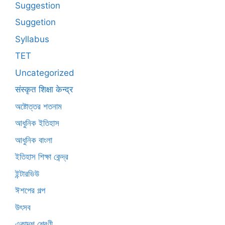
Suggestion
Suggetion
Syllabus
TET
Uncategorized
संस्कृत शिक्षा केन्द्र
অষ্টোত্তর শতনাম
আধুনিক ইতিহাস
আধুনিক বাংলা
ইতিহাস শিক্ষা কেন্দ্র
ইন্টারভিউ
ঈশপের গল্প
উৎসব
একাদশ শ্রেণী