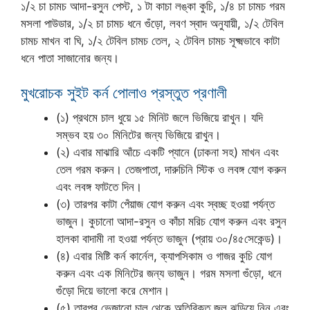
১/২ চা চামচ আদা-রসুন পেস্ট, ১ টা কাচা লঙ্কা কুচি, ১/৪ চা চামচ গরম
মসলা পাউডার, ১/২ চা চামচ ধনে গুঁড়ো, লবণ স্বাদ অনুযায়ী, ১/২ টেবিল
চামচ মাখন বা ঘি, ১/২ টেবিল চামচ তেল, ২ টেবিল চামচ সূক্ষ্মভাবে কাটা
ধনে পাতা সাজানোর জন্য।
মুখরোচক সুইট কর্ন পোলাও প্রস্তুত প্রণালী
(১) প্রথমে চাল ধুয়ে ১৫ মিনিট জলে ভিজিয়ে রাখুন। যদি
সম্ভব হয় ৩০ মিনিটের জন্য ভিজিয়ে রাখুন।
(২) এবার মাঝারি আঁচে একটি প্যানে (ঢাকনা সহ) মাখন এবং
তেল গরম করুন। তেজপাতা, দারুচিনি স্টিক ও লবঙ্গ যোগ করুন
এবং লবঙ্গ ফাটতে দিন।
(৩) তারপর কাটা পেঁয়াজ যোগ করুন এবং স্বচ্ছ হওয়া পর্যন্ত
ভাজুন। কুচানো আদা-রসুন ও কাঁচা মরিচ যোগ করুন এবং রসুন
হালকা বাদামী না হওয়া পর্যন্ত ভাজুন (প্রায় ৩০/৪৫সেকেন্ড)।
(৪) এবার মিষ্টি কর্ন কার্নেল, ক্যাপসিকাম ও গাজর কুচি যোগ
করুন এবং এক মিনিটের জন্য ভাজুন। গরম মসলা গুঁড়ো, ধনে
গুঁড়ো দিয়ে ভালো করে মেশান।
(৫) তারপর ভেজানো চাল থেকে অতিরিক্ত জল ঝড়িয়ে নিন এবং