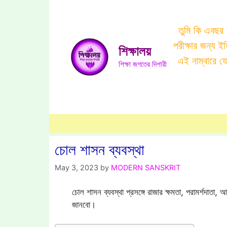
Skip
to
তুমি কি এবছর
content
পরীক্ষার জন্য 
শিক্ষালয়
এই নাম্বারে 
শিক্ষা জগতের দিশারী
চোল শাসন ব্যবস্থা
May 3, 2023
by
MODERN SANSKRIT
চোল শাসন ব্যবস্থা প্রসঙ্গে রাজার ক্ষমতা, পরামর্শদাতা, 
জানবো।