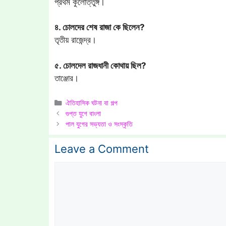
প্রথম কুলোত্তুঙ্গ।
৪. চোলদের শেষ রাজা কে ছিলেন?
তৃতীয় রাজেন্দ্র।
৫. চোলদেল রাজধানী কোথায় ছিল?
তাঞ্জোর।
Categories
ঐতিহাসিক ঘটনা বা গল্প
গুপ্ত যুগে বাংলা
পাল যুগের সভ্যতা ও সংস্কৃতি
Leave a Comment
Comment