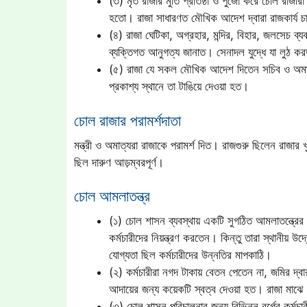
(৩) মৃত রাজার মুর্তি প্রতিষ্ঠা ও পুজো করে চোল রাজ
হতো। রাজা সাধারণত মৌখিক আদেশ দ্বারা রাজকার্য 
(৪) রাজা ঘেটিকা, অগ্রহার, মন্দির, বিহার, জলসেচ ব্
ব্যক্তিগত আনুগত্য জানাত। সেনাদল যুদ্ধে যা লুঠ ক
(৫) রাজা যে সকল মৌখিক আদেশ দিতেন সচিব ও অমাত্
প্রকাশ্য স্থানে তা টাঙিয়ে দেওয়া হত।
চোল রাজার পরামর্শদাতা
মন্ত্রী ও অমাত্যরা রাজাকে পরামর্শ দিত। রাজগুরু ছিলেন রাজার 
ছিল দারুণ আড়ম্বরপূর্ণ।
চোল আমলাতন্ত্র
(১) চোল শাসন ব্যবস্থায় একটি সুগঠিত আমলাতন্ত্রের স
কর্মচারীদের নিয়ন্ত্রণ করতেন। কিন্তু তারা স্থানীয় উ
যোগ্যতা ছিল কর্মচারীদের উন্নতির মাপকাঠি।
(২) কর্মচারীরা নগদ টাকায় বেতন পেতেন না, জমির দ্বা
আদায়ের জন্য কয়েকটি স্বত্ব দেওয়া হত। রাজা মাঝে
(৩) চোল শাসন পরিচালনার জন্য বিভিন্ন বর্গের কর্মচা