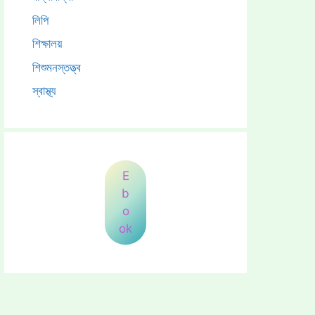
লিপি
শিক্ষালয়
শিশুমনস্তত্ত্ব
স্বাস্থ্য
E
b
o
ok