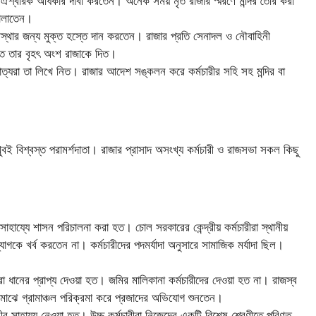
ারা ঐশ্বরিক অধিকার দাবী করতেন। অনেক সময় মৃত রাজার স্মরণে মন্দির তৈরি করা
চালাতেন।
যবস্থার জন্য মুক্ত হস্তে দান করতেন। রাজার প্রতি সেনাদল ও নৌবাহিনী
রত তার বৃহৎ অংশ রাজাকে দিত।
যরা তা লিখে নিত। রাজার আদেশ সঙ্কলন করে কর্মচারীর সহি সহ মন্দির বা
খুবই বিশ্বস্ত পরামর্শদাতা। রাজার প্রাসাদ অসংখ্য কর্মচারী ও রাজসভা সকল কিছু
াহায্যে শাসন পরিচালনা করা হত। চোল সরকারের কেন্দ্রীয় কর্মচারীরা স্থানীয়
দ্যোগকে খর্ব করতেন না। কর্মচারীদের পদমর্যাদা অনুসারে সামাজিক মর্যাদা ছিল।
রা ধানের প্রাপ্য দেওয়া হত। জমির মালিকানা কর্মচারীদের দেওয়া হত না। রাজস্ব
 মাঝে গ্রামাঞ্চল পরিক্রমা করে প্রজাদের অভিযোগ শুনতেন।
রীর সাহায্য নেওয়া হত। উচ্চ কর্মচারীরা নিজেদের একটি বিশেষ শ্রেণীতে পরিণত