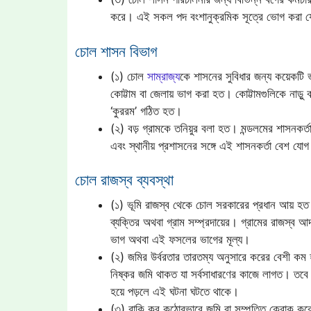
করে। এই সকল পদ বংশানুক্রমিক সূত্রে ভোগ করা যে
চোল শাসন বিভাগ
(১) চোল
সাম্রাজ্য
কে শাসনের সুবিধার জন্য কয়েকটি 
কোট্টাম বা জেলায় ভাগ করা হত। কোট্টামগুলিকে নাড়ু 
‘কুররম’ গঠিত হত।
(২) বড় গ্রামকে তনিয়ুর বলা হত। মন্ডলমের শাসনকর
এবং স্থানীয় প্রশাসনের সঙ্গে এই শাসনকর্তা বেশ য
চোল রাজস্ব ব্যবস্থা
(১) ভূমি রাজস্ব থেকে চোল সরকারের প্রধান আয় হ
ব্যক্তির অথবা গ্রাম সম্প্রদায়ের। গ্রামের রাজস্ব
ভাগ অথবা এই ফসলের ভাগের মূল্য।
(২) জমির উর্বরতার তারতম্য অনুসারে করের বেশী কম হত।
নিষ্কর জমি থাকত যা সর্বসাধারণের কাজে লাগত। তবে 
হয়ে পড়লে এই ঘটনা ঘটতে থাকে।
(৩) বাকি কর কঠোরভাবে জমি বা সম্পত্তি ক্রোক করে