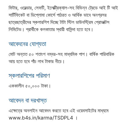
ফিটার, ওয়েল্ডার, সেফটি, ইলেক্ট্রিক্যাল-সহ বিভিন্ন ট্রেডে আই টি আই
সার্টিফিকেট বা ডিপ্লোমা কোর্সে পাঠরত ও আর্থিক ভাবে অনগ্রসর
ছাত্রছাত্রীদের স্কলারশিপ দিচ্ছে টাটা স্টিল ডাউনস্ট্রিম প্রোডাক্টস
লিমিটেড। প্রার্থীকে কলকাতার স্থায়ী বাসিন্দা হতে হবে।
আবেদনের যোগ্যতা
মোট অন্তত ৫০ শতাংশ নম্বর-সহ মাধ্যমিক পাশ। বার্ষিক পারিবারিক
আয় হতে হবে পাঁচ লাখ টাকার নীচে।
স্কলারশিপের পরিমাণ
এককালীন ৫০,০০০ টাকা।
আবেদন বা দরখাস্ত
এক্ষেত্রে অনলাইন আবেদন করতে হবে এই ওয়েবসাইটের মাধ্যমে
www.b4s.in/karma/TSDPL4 ।