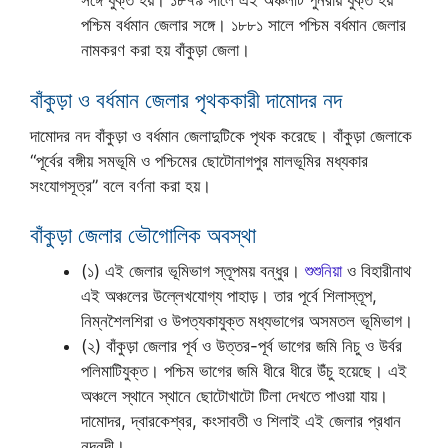
সঙ্গে যুক্ত হয়। ১৮৭৯ সালে এই অঞ্চলটি পুনরায় যুক্ত হয়
পশ্চিম বর্ধমান জেলার সঙ্গে। ১৮৮১ সালে পশ্চিম বর্ধমান জেলার
নামকরণ করা হয় বাঁকুড়া জেলা।
বাঁকুড়া ও বর্ধমান জেলার পৃথককারী দামোদর নদ
দামোদর নদ বাঁকুড়া ও বর্ধমান জেলাদুটিকে পৃথক করেছে। বাঁকুড়া জেলাকে
“পূর্বের বঙ্গীয় সমভূমি ও পশ্চিমের ছোটোনাগপুর মালভূমির মধ্যকার
সংযোগসূত্র” বলে বর্ণনা করা হয়।
বাঁকুড়া জেলার ভৌগোলিক অবস্থা
(১) এই জেলার ভূমিভাগ স্তূপময় বন্ধুর।
শুশুনিয়া
ও বিহারীনাথ
এই অঞ্চলের উল্লেখযোগ্য পাহাড়। তার পূর্বে শিলাস্তূপ,
নিম্নশৈলশিরা ও উপত্যকাযুক্ত মধ্যভাগের অসমতল ভূমিভাগ।
(২) বাঁকুড়া জেলার পূর্ব ও উত্তর-পূর্ব ভাগের জমি নিচু ও উর্বর
পলিমাটিযুক্ত। পশ্চিম ভাগের জমি ধীরে ধীরে উঁচু হয়েছে। এই
অঞ্চলে স্থানে স্থানে ছোটোখাটো টিলা দেখতে পাওয়া যায়।
দামোদর, দ্বারকেশ্বর, কংসাবতী ও শিলাই এই জেলার প্রধান
নদনদী।