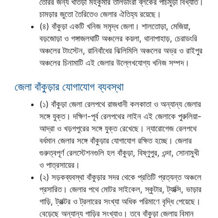
তৈরির জন্য খাতড়া মহকুমার তালডাংরা ব্লকের পাঁচমুড়া বিখ্যাত।
চামড়ার জুতো তৈরিতেও জেলার ঐতিহ্য রয়েছে।
(৪) বাঁকুড়া একটি খনিজ সমৃদ্ধ জেলা। শালতোড়া, মেজিয়া,
বড়জোড়া ও গঙ্গাজলঘাটি অঞ্চলের কয়লা, থানাপাহাড়, চেরাডংরি
অঞ্চলের টাংস্টেন, রানিবাঁধের ঝিলিমিলি অঞ্চলের অভ্র ও রাইপুর
অঞ্চলের চিনামাটি এই জেলার উল্লেখযোগ্য খনিজ সম্পদ।
জেলা বাঁকুড়ার যোগাযোগ ব্যবস্থা
(১) বাঁকুড়া জেলা রেলপথে রাজধানী কলকাতা ও অন্যান্য জেলার
সঙ্গে যুক্ত। দক্ষিণ-পূর্ব রেলপথের লাইন এই জেলাকে পুরুলিয়া-
আদ্রা ও খড়গপুরের সঙ্গে যুক্ত রেখেছে। ন্যারোগেজ রেলপথে
বর্ধমান জেলার সঙ্গে বাঁকুড়ার যোগাযোগ রক্ষিত হচ্ছে। জেলার
গুরুত্বপূর্ণ রেলস্টেশনগুলি হল বাঁকুড়া, বিষ্ণুপুর, ওন্দা, সোনামুখী
ও পাত্রসায়ের।
(২) সড়কব্যবস্থা বাঁকুড়ার সদর থেকে প্রতিটি প্রত্যন্ত অঞ্চলে
প্রসারিত। জেলার পথে মোটর সাইকেল, স্কুটার, ট্যাক্সি, ভাড়ার
গাড়ি, ট্রাক্টর ও ট্রলারের সংখ্যা অধিক পরিমাণে বৃদ্ধি পেয়েছে।
বেড়েছে অন্যান্য গাড়ির সংখ্যাও। তবে বাঁকুড়া জেলায় বিমান