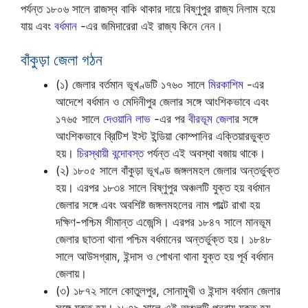
পর্যন্ত ১৮০৬ সালে রাজস্ব বাকি থাকার দায়ে বিষ্ণুপুর রাজ্য নিলাম হয়ে
যায় এবং
বর্ধমান
-এর জমিদারেরা এই রাজ্য কিনে নেন।
বাঁকুড়া জেলা গঠন
(১) জেলার বর্তমান ভূখণ্ডটি ১৭৬০ সালে
মিরকাশিম
-এর
আদেশে বর্ধমান ও মেদিনীপুর জেলার সঙ্গে আংশিকভাবে এবং
১৭৬৫ সালে
দেওয়ানি লাভ
-এর পর
বীরভূম জেলা
র সঙ্গে
আংশিকভাবে ব্রিটিশ ইস্ট ইন্ডিয়া কোম্পানির এক্তিয়ারভুক্ত
হয়।
চিরস্থায়ী বন্দোবস্ত
পর্যন্ত এই অবস্থা বজায় থাকে।
(২) ১৮০৫ সালে বাঁকুড়া ভূখণ্ড জঙ্গলমহল জেলার অন্তর্ভুক্ত
হয়। এরপর ১৮৩৪ সালে বিষ্ণুপুর অঞ্চলটি যুক্ত হয় বর্ধমান
জেলার সঙ্গে এবং অবশিষ্ট জঙ্গলমহলের নাম পাল্টে রাখা হয়
দক্ষিণ-পশ্চিম সীমান্ত এজেন্সি। এরপর ১৮৪৭ সালে মানভূম
জেলার ছাতনা থানা পশ্চিম বর্ধমানের অন্তর্ভুক্ত হয়। ১৮৪৮
সালে আউসগ্রাম, ইন্দাস ও পোখনা থানা যুক্ত হয় পূর্ব বর্ধমান
জেলায়।
(৩) ১৮৭২ সালে কোতুলপুর, সোনামুখী ও ইন্দাস বর্ধমান জেলার