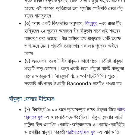
স্থানীয় কিংবদন্তি অনুসারে, জেলা সদর বাঁকুড়া শহরের নামকরণ
হয়েছে এই শহরের প্রতিষ্ঠাতা তথা স্থানীয় গোষ্ঠীপতি নেতা বাঁকু
রায়ের নামানুসারে।
(৩) অন্য একটি কিংবদন্তি অনুসারে,
বিষ্ণুপুর
-এর রাজা বীর
হাম্বিরের ২২ পুত্রের অন্যতম বীর বাঁকুড়ার নামে এই শহরের
নামকরণ করা হয়েছে। বীর হাম্বির তার রাজ্যকে ২২টি তরফে
ভাগ করে দেন। প্রতিটি তরফ তার এক এক পুত্রের অধীনে
আসে।
(৪) জয়বেলিয়া তরফটি বীর বাঁকুড়ার ভাগে পড়ে। তিনিই বাঁকুড়া
শহরটি গড়ে তোলেন। অন্য একটি মতে, বাঁকুড়া নামটি বানকুন্ডা
নামের অপভ্রংশ। ‘বানকুন্ডা’ শব্দের অর্থ পাঁচটি দিঘি। পুরনো
সরকারি নথিপত্রে ইংরেজি Bacoonda নামটিও পাওয়া যায়
বাঁকুড়া জেলার ইতিহাস
(১) খ্রিস্টপূর্ব ১০০০ অব্দে দ্বারকেশ্বর নদের উত্তর তীরে
তাম্র
প্রস্তর যুগ
-এ জনবসতি গড়ে উঠেছিল। বাঁকুড়া জেলার আদি
বাসিন্দা ছিল একাধিক প্রোটো-অস্ট্রালয়েড ও প্রোটো-দ্রাবিড়ীয়
জনগোষ্ঠীর মানুষ। পরবর্তী
প্রাগৈতিহাসিক যুগ
-এ আর্য জাতি