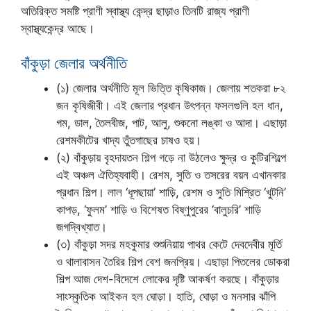
অতিরিক্ত সমষ্টি প্রাণী স্বাস্থ্য কেন্দ্র ছাড়াও তিনটি রাজ্য প্রাণী
স্বাস্থ্যকেন্দ্র আছে।
বাঁকুড়া জেলার অর্থনীতি
(১) জেলার অর্থনীতি মূল ভিত্তি কৃষিকাজ। জেলায় শতকরা ৮২
জন কৃষিজীবী। এই জেলার প্রধান উৎপন্ন ফসলগুলি হল ধান,
গম, ডাল, তৈলবীজ, পাট, আলু, শুকনো লঙ্কা ও আদা। এছাড়া
রেশমকীটের খাদ্য তুঁতগাছের চাষও হয়।
(২) বাঁকুড়ায় বৃহদায়তন শিল্প গড়ে না উঠলেও ক্ষুদ্র ও কুটিরশিল্পে
এই অঞ্চল ঐতিহ্যবাহী। রেশম, সুতি ও তসরের বয়ন এখানকার
প্রধান শিল্প। লাল ‘ধূপছায়া’ শাড়ি, রেশম ও সুতি মিশ্রিত ‘খুটনি’
কাপড়, ‘ফুলম’ শাড়ি ও বিশেষত বিষ্ণুপুরের ‘বালুচরি’ শাড়ি
জগদ্বিখ্যাত।
(৩) বাঁকুড়া সদর মহকুমার শুশুনিয়ায় পাথর কেটে দেবদেবীর মূর্তি
ও থালাবাসন তৈরির শিল্প বেশ জনপ্রিয়। এছাড়া পিতলের ডোকরা
শিল্প আজ দেশ-বিদেশে লোকের দৃষ্টি আকর্ষণ করছে। বাঁকুড়ার
সাংস্কৃতিক আইকন হল ঘোড়া। হাতি, ঘোড়া ও মনসার ঝাঁপি