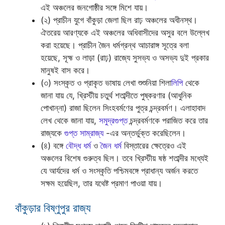
এই অঞ্চলের জনগোষ্ঠীর সঙ্গে মিশে যায়।
(২) প্রাচীন যুগে বাঁকুড়া জেলা ছিল রাঢ় অঞ্চলের অধীনস্থ।
ঐতরেয় আরণ্যকে এই অঞ্চলের অধিবাসীদের অসুর বলে উল্লেখ
করা হয়েছে। প্রাচীন জৈন ধর্মগ্রন্থ আচারাঙ্গ সূত্রে বলা
হয়েছে, সূহ্ম ও লাড়া (রাঢ়) রাজ্যে সুসভ্য ও অসভ্য দুই প্রকার
মানুষই বাস করে।
(৩) সংস্কৃত ও প্রাকৃত ভাষায় লেখা শুশুনিয়া শিলা
লিপি
থেকে
জানা যায় যে, খ্রিস্টীয় চতুর্থ শতাব্দীতে পুষ্করণার (আধুনিক
পোখান্না) রাজা ছিলেন সিংহবর্মণের পুত্র চন্দ্রবর্মণ। এলাহাবাদ
লেখ থেকে জানা যায়,
সমুদ্রগুপ্ত
চন্দ্রবর্মণকে পরাজিত করে তার
রাজ্যকে
গুপ্ত সাম্রাজ্য
-এর অন্তর্ভুক্ত করেছিলেন।
(৪) বঙ্গে
বৌদ্ধ ধর্ম
ও
জৈন ধর্ম
বিস্তারের ক্ষেত্রেও এই
অঞ্চলের বিশেষ গুরুত্ব ছিল। তবে খ্রিস্টীয় ষষ্ঠ শতাব্দীর মধ্যেই
যে আর্যদের ধর্ম ও সংস্কৃতি পশ্চিমবঙ্গে প্রাধান্য অর্জন করতে
সক্ষম হয়েছিল, তার যথেষ্ট প্রমাণ পাওয়া যায়।
বাঁকুড়ার বিষ্ণুপুর রাজ্য