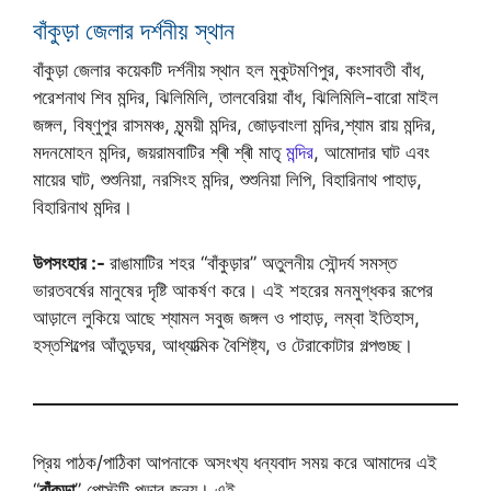
বাঁকুড়া জেলার দর্শনীয় স্থান
বাঁকুড়া জেলার কয়েকটি দর্শনীয় স্থান হল মুকুটমণিপুর, কংসাবতী বাঁধ,
পরেশনাথ শিব মন্দির, ঝিলিমিলি, তালবেরিয়া বাঁধ, ঝিলিমিলি-বারো মাইল
জঙ্গল, বিষ্ণুপুর রাসমঞ্চ, মৃন্ময়ী মন্দির, জোড়বাংলা মন্দির,শ্যাম রায় মন্দির,
মদনমোহন মন্দির, জয়রামবাটির শ্ৰী শ্ৰী মাতৃ
মন্দির
, আমোদার ঘাট এবং
মায়ের ঘাট, শুশুনিয়া, নরসিংহ মন্দির, শুশুনিয়া লিপি, বিহারিনাথ পাহাড়,
বিহারিনাথ মন্দির।
উপসংহার :-
রাঙামাটির শহর “বাঁকুড়ার” অতুলনীয় সৌন্দর্য সমস্ত
ভারতবর্ষের মানুষের দৃষ্টি আকর্ষণ করে। এই শহরের মনমুগ্ধকর রূপের
আড়ালে লুকিয়ে আছে শ্যামল সবুজ জঙ্গল ও পাহাড়, লম্বা ইতিহাস,
হস্তশিল্পের আঁতুড়ঘর, আধ্যাত্মিক বৈশিষ্ট্য, ও টেরাকোটার গল্পগুচ্ছ।
প্রিয় পাঠক/পাঠিকা আপনাকে অসংখ্য ধন্যবাদ সময় করে আমাদের এই
“
বাঁকুড়া
” পোস্টটি পড়ার জন্য। এই