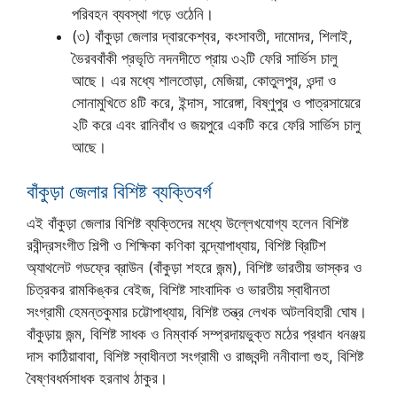
পরিবহন ব্যবস্থা গড়ে ওঠেনি।
(৩) বাঁকুড়া জেলার দ্বারকেশ্বর, কংসাবতী, দামোদর, শিলাই,
ভৈরববাঁকী প্রভৃতি নদনদীতে প্রায় ৩২টি ফেরি সার্ভিস চালু
আছে। এর মধ্যে শালতোড়া, মেজিয়া, কোতুলপুর, ওন্দা ও
সোনামুখিতে ৪টি করে, ইন্দাস, সারেঙ্গা, বিষ্ণুপুর ও পাত্রসায়েরে
২টি করে এবং রানিবাঁধ ও জয়পুরে একটি করে ফেরি সার্ভিস চালু
আছে।
বাঁকুড়া জেলার বিশিষ্ট ব্যক্তিবর্গ
এই বাঁকুড়া জেলার বিশিষ্ট ব্যক্তিদের মধ্যে উল্লেখযোগ্য হলেন বিশিষ্ট
রবীন্দ্রসংগীত শিল্পী ও শিক্ষিকা কণিকা বন্দ্যোপাধ্যায়, বিশিষ্ট ব্রিটিশ
অ্যাথলেট গডফ্রে ব্রাউন (বাঁকুড়া শহরে জন্ম), বিশিষ্ট ভারতীয় ভাস্কর ও
চিত্রকর রামকিঙ্কর বেইজ, বিশিষ্ট সাংবাদিক ও ভারতীয় স্বাধীনতা
সংগ্রামী হেমন্তকুমার চট্টোপাধ্যায়, বিশিষ্ট তন্ত্র লেখক অটলবিহারী ঘোষ।
বাঁকুড়ায় জন্ম, বিশিষ্ট সাধক ও নিম্বার্ক সম্প্রদায়ভুক্ত মঠের প্রধান ধনঞ্জয়
দাস কাঠিয়াবাবা, বিশিষ্ট স্বাধীনতা সংগ্রামী ও রাজবন্দী ননীবালা গুহ, বিশিষ্ট
বৈষ্ণবধর্মসাধক হরনাথ ঠাকুর।