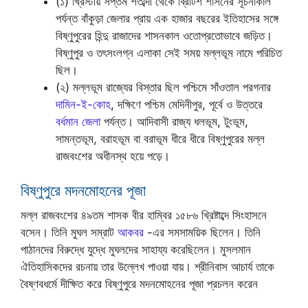
(১) খ্রিস্টীয় সপ্তম শতাব্দী থেকে ব্রিটিশ শাসনের সূচনাকাল
পর্যন্ত বাঁকুড়া জেলার প্রায় এক হাজার বছরের ইতিহাসের সঙ্গে
বিষ্ণুপুরের হিন্দু রাজাদের শাসনকাল ওতোপ্রতোভাবে জড়িত।
বিষ্ণুপুর ও তৎসংলগ্ন এলাকা সেই সময় মল্লভূম নামে পরিচিত
ছিল।
(২) মল্লভূম রাজ্যের বিস্তার ছিল পশ্চিমে সাঁওতাল পরগনার
দামিন-ই-কোহ
, দক্ষিণে পশ্চিম মেদিনীপুর, পূর্বে ও উত্তরে
বর্ধমান জেলা
পর্যন্ত। আদিবাসী রাজ্য ধলভূম, টুংভূম,
সামন্তভূম, বরাহভূম বা বরাভূম ধীরে ধীরে বিষ্ণুপুরের মল্ল
রাজবংশের অধীনস্থ হয়ে পড়ে।
বিষ্ণুপুরে মদনমোহনের পূজা
মল্ল রাজবংশের ৪৯তম শাসক বীর হাম্বির ১৫৮৬ খ্রিষ্টাব্দে সিংহাসনে
বসেন। তিনি মুঘল সম্রাট
আকবর
-এর সমসাময়িক ছিলেন। তিনি
পাঠানদের বিরুদ্ধে যুদ্ধে মুঘলদের সাহায্য করেছিলেন। মুসলমান
ঐতিহাসিকদের রচনায় তার উল্লেখ পাওয়া যায়। শ্রীনিবাস আচার্য তাকে
বৈষ্ণবধর্মে দীক্ষিত করে বিষ্ণুপুরে মদনমোহনের পূজা প্রচলন করেন