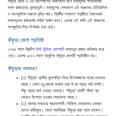
বাঁকুড়া জেলা ও এর আশেপাশের অঞ্চলগুলি ছিল মধ্যযুগীয় পশ্চিমবঙ্গের
মল্ল রাজত্বের কেন্দ্রভূমি। মধ্যযুগের শেষভাগে এই অঞ্চলের ঐতিহাসিক
ও সাংস্কৃতিক গুরুত্ব বৃদ্ধি পায়। খ্রিষ্টীয় সপ্তদশ শতাব্দীতে বৈষ্ণবধর্ম
মল্লভূমের রাজধর্মের মর্যাদা অর্জন করে। এরপর এই ধর্মই এই অঞ্চলের
সংস্কৃতির দিক-নির্ণায়ক হয়ে ওঠে।
বাঁকুড়া জেলা প্রতিষ্ঠা
১৭৬৫ সালে ব্রিটিশ
ইস্ট ইন্ডিয়া কোম্পানি
মল্লভূম রাজ্য অধিকার করে
নেয়। এরপর ১৮৮১ সালে আধুনিক বাঁকুড়া জেলাটি প্রতিষ্ঠিত হয়।
বাঁকুড়ার নামকরণ
(১) ‘বাঁকুড়া’ শব্দটির ব্যুৎপত্তি নিয়ে বিশেষজ্ঞদের মধ্যে মতভেদ
আছে। কোল-মুণ্ডাদের ভাষায় ওড়া বা ড়া শব্দের অর্থ বসতি।
বাঁকু শব্দের অর্থ এবড়ো খেবড়ো। ‘বাঁকুড়া’ নামটি ‘বাঁকা’ শব্দ
থেকেও উৎপন্ন হওয়ার সম্ভাবনা আছে।
(২) জেলার সবচেয়ে প্রভাবশালী লৌকিক দেবতাদের একজন
হলেন ধর্মঠাকুর। তাকে স্থানীয়রা ‘বাঁকুড়া রায়’ নামে ডাকেন।