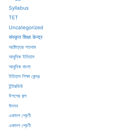
Syllabus
TET
Uncategorized
संस्कृत शिक्षा केन्द्र
অষ্টোত্তর শতনাম
আধুনিক ইতিহাস
আধুনিক বাংলা
ইতিহাস শিক্ষা কেন্দ্র
ইন্টারভিউ
ঈশপের গল্প
উৎসব
একাদশ শ্রেণী
একাদশ শ্রেণী