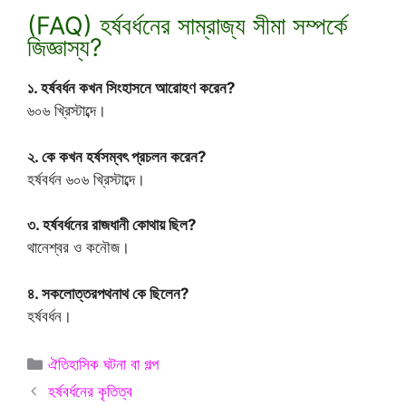
(FAQ) হর্ষবর্ধনের সাম্রাজ্য সীমা সম্পর্কে
জিজ্ঞাস্য?
১. হর্ষবর্ধন কখন সিংহাসনে আরোহণ করেন?
৬০৬ খ্রিস্টাব্দে।
২. কে কখন হর্ষসম্বৎ প্রচলন করেন?
হর্ষবর্ধন ৬০৬ খ্রিস্টাব্দে।
৩. হর্ষবর্ধনের রাজধানী কোথায় ছিল?
থানেশ্বর ও কনৌজ।
৪. সকলোত্তরপথনাথ কে ছিলেন?
হর্ষবর্ধন।
Categories
ঐতিহাসিক ঘটনা বা গল্প
হর্ষবর্ধনের কৃতিত্ব