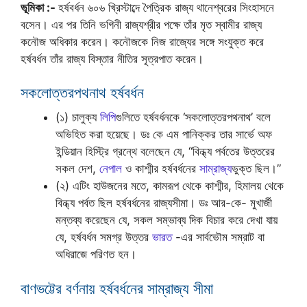
ভূমিকা :-
হর্ষবর্ধন ৬০৬ খ্রিস্টাব্দে পৈত্রিক রাজ্য থানেশ্বরের সিংহাসনে
বসেন। এর পর তিনি ভগিনী রাজ্যশ্রীর পক্ষে তাঁর মৃত স্বামীর রাজ্য
কনৌজ অধিকার করেন। কনৌজকে নিজ রাজ্যের সঙ্গে সংযুক্ত করে
হর্ষবর্ধন তাঁর রাজ্য বিস্তার নীতির সূত্রপাত করেন।
সকলোত্তরপথনাথ হর্ষবর্ধন
(১) চালুক্য
লিপি
গুলিতে হর্ষবর্ধনকে ‘সকলোত্তরপথনাথ’ বলে
অভিহিত করা হয়েছে। ডঃ কে এম পানিক্কর তার সার্ভে অফ
ইন্ডিয়ান হিস্ট্রি গ্রন্থে বলেছেন যে, “বিন্ধ্য পর্বতের উত্তরের
সকল দেশ,
নেপাল
ও কাশ্মীর হর্ষবর্ধনের
সাম্রাজ্য
ভুক্ত ছিল।”
(২) এটিং হাউজনের মতে, কামরূপ থেকে কাশ্মীর, হিমালয় থেকে
বিন্ধ্য পর্বত ছিল হর্ষবর্ধনের রাজ্যসীমা। ডঃ আর-কে- মুখার্জী
মন্তব্য করেছেন যে, সকল সম্ভাব্য দিক বিচার করে দেখা যায়
যে, হর্ষবর্ধন সমগ্র উত্তর
ভারত
-এর সার্বভৌম সম্রাট বা
অধিরাজে পরিণত হন।
বাণভট্টের বর্ণনায় হর্ষবর্ধনের সাম্রাজ্য সীমা