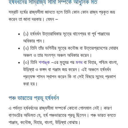
হর্ষবর্ধনের সাম্রাজ্য সীমা সম্পর্কে আধুনিক মত
সম্রাট হর্ষের রাজ্যসীমা জানতে হলে তিনি কোন কোন রাজ্য প্রকৃত জয়
করেন তা জানা দরকার। যেমন –
(১) হর্ষবর্ধন উত্তরাধিকার সূত্রে থানেশ্বর বা পূর্ব পাঞ্জাবের
অধিকার পান।
(২) তিনি তাঁর ভগিনীর সূত্রে কনৌজ বা উত্তরপ্রদেশের দোয়াব
অঞ্চল ও তার সংলগ্ন অঞ্চল অধিকার করেন।
(৩) তিনি
শশাঙ্ক
-এর মৃত্যুর পর
মগধ
বা বিহার, পশ্চিম বাংলা,
উড়িষ্যা ও কঙ্গদ বা গঞ্জাম জয় করেন। এই অঞ্চলে হর্ষবর্ধন
প্রত্যক্ষ শাসন স্থাপন করেন কি না সেই বিষয়ে সন্দেহ প্রকাশ
করা হয়।
পঞ্চ ভারতের প্রভূ হর্ষবর্ধন
এ পর্যন্ত হর্ষবর্ধনের রাজ্যসীমা সম্পর্কে কোনো গোলমাল নেই। কারণ
বাণভট্টের অভিমত যে, হর্ষ পঞ্চভারতের প্রভু ছিলেন। পঞ্চ ভারত বলতে
পাঞ্জাব, কনৌজ, বিহার, বাংলা, উড়িষ্যা বোঝায়।