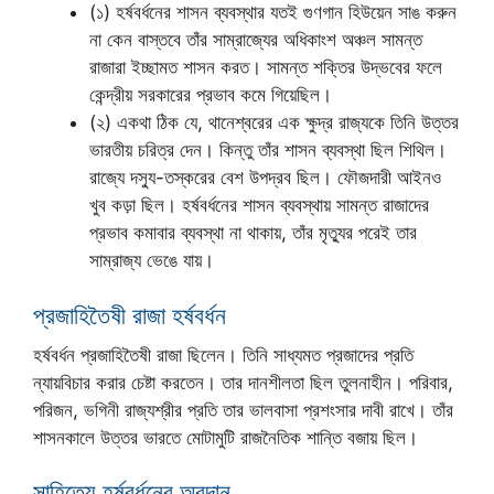
(১) হর্ষবর্ধনের শাসন ব্যবস্থার যতই গুণগান হিউয়েন সাঙ করুন
না কেন বাস্তবে তাঁর সাম্রাজ্যের অধিকাংশ অঞ্চল সামন্ত
রাজারা ইচ্ছামত শাসন করত। সামন্ত শক্তির উদ্ভবের ফলে
কেন্দ্রীয় সরকারের প্রভাব কমে গিয়েছিল।
(২) একথা ঠিক যে, থানেশ্বরের এক ক্ষুদ্র রাজ্যকে তিনি উত্তর
ভারতীয় চরিত্র দেন। কিন্তু তাঁর শাসন ব্যবস্থা ছিল শিথিল।
রাজ্যে দস্যু-তস্করের বেশ উপদ্রব ছিল। ফৌজদারী আইনও
খুব কড়া ছিল। হর্ষবর্ধনের শাসন ব্যবস্থায় সামন্ত রাজাদের
প্রভাব কমাবার ব্যবস্থা না থাকায়, তাঁর মৃত্যুর পরেই তার
সাম্রাজ্য ভেঙে যায়।
প্রজাহিতৈষী রাজা হর্ষবর্ধন
হর্ষবর্ধন প্রজাহিতৈষী রাজা ছিলেন। তিনি সাধ্যমত প্রজাদের প্রতি
ন্যায়বিচার করার চেষ্টা করতেন। তার দানশীলতা ছিল তুলনাহীন। পরিবার,
পরিজন, ভগিনী রাজ্যশ্রীর প্রতি তার ভালবাসা প্রশংসার দাবী রাখে। তাঁর
শাসনকালে উত্তর ভারতে মোটামুটি রাজনৈতিক শান্তি বজায় ছিল।
সাহিত্যে হর্ষবর্ধনের অবদান