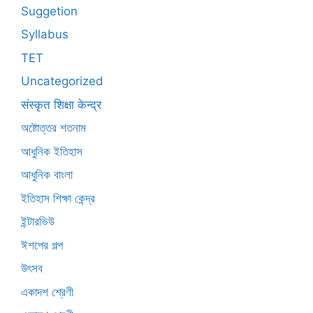
Suggetion
Syllabus
TET
Uncategorized
संस्कृत शिक्षा केन्द्र
অষ্টোত্তর শতনাম
আধুনিক ইতিহাস
আধুনিক বাংলা
ইতিহাস শিক্ষা কেন্দ্র
ইন্টারভিউ
ঈশপের গল্প
উৎসব
একাদশ শ্রেণী