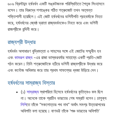
৬০৬ খ্রিস্টাব্দে হর্ষবর্ধন একটি সঙ্কটজনক পরিস্থিতিতে পৈতৃক সিংহাসনে
বসেন। তার বিরুদ্ধে শশাঙ্কের গঠিত শত্রুজোট তখন অত্যন্ত
শক্তিশালী হয়েছিল। এই জোট হর্ষবর্ধনের ভগিনীপতি গ্রহবর্মাকে নিহত
করে, হর্ষবর্ধনের জ্যেষ্ঠ ভ্রাতা রাজ্যবর্ধনকেও নিহত করে এবং ভগিনী
রাজশ্রীকে বন্দিনী করে।
রাজ্যশ্রী উদ্ধার
হর্ষবর্ধন অসাধারণ বুদ্ধিমত্তা ও সাহসের সঙ্গে এই জোটের সম্মুখীন হন
এবং
কামরূপ রাজ্য
-এর রাজা ভাস্করবর্মার সাহায্যে একটি প্রতি-জোট
গঠন করেন। তিনি শত্রুজোটকে হঠিয়ে ভগিনী রাজ্যশ্রীকে উদ্ধার করে
এবং কনৌজ অধিকার করে তার প্রথম সাফল্যের ধ্বজা উড়িয়ে দেন।
হর্ষবর্ধনের সাম্রাজ্য বিস্তার
(১)
সাম্রাজ্য
স্থাপয়িতা হিসেবে হর্ষবর্ধনের কৃতিত্বও কম ছিল
না। অনেকে তাকে প্রাচীন ভারতের শেষ সম্রাট বলেন। চালুক্য
লিপি
তে তাঁকে “সকলোত্তর পথ নাথ” অর্থাৎ সমগ্র উত্তরাপথের
অধিপতি বলা হয়েছে। বাণভট্ট তাঁকে ‘পঞ্চ ভারতের অধিপতি’