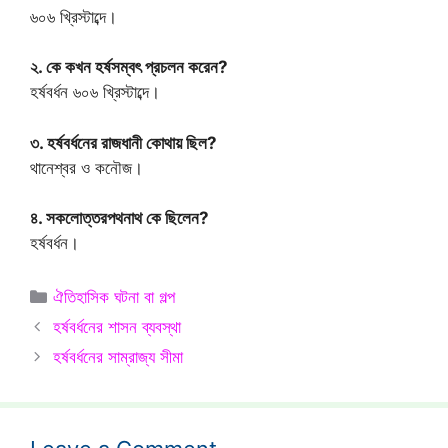
৬০৬ খ্রিস্টাব্দে।
২. কে কখন হর্ষসম্বৎ প্রচলন করেন?
হর্ষবর্ধন ৬০৬ খ্রিস্টাব্দে।
৩. হর্ষবর্ধনের রাজধানী কোথায় ছিল?
থানেশ্বর ও কনৌজ।
৪. সকলোত্তরপথনাথ কে ছিলেন?
হর্ষবর্ধন।
Categories
ঐতিহাসিক ঘটনা বা গল্প
হর্ষবর্ধনের শাসন ব্যবস্থা
হর্ষবর্ধনের সাম্রাজ্য সীমা