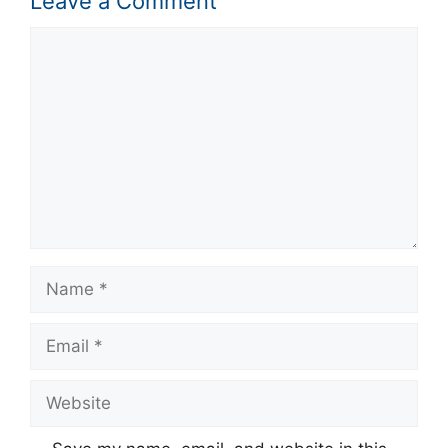
Leave a Comment
Comment
Name
Email
Website