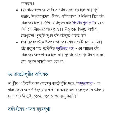
বলেছেন।
(২) বাস্তবক্ষেত্রে হর্ষের সাম্রাজ্য এত বড় ছিল না। পূর্ব
পাঞ্জাব, উত্তরপ্রদেশ, বিহার, পশ্চিমবাংলা ও উড়িষ্যা নিয়ে তাঁর
সাম্রাজ্য ছিল। দক্ষিণের চালুক্য রাজ
দ্বিতীয় পুলকেশী
র হাতে
তিনি শোচনীয়ভাবে পরাস্ত হন। উত্তরের সিন্ধু, কাশ্মীর,
রাজপুতানা প্রভৃতি স্থান তাঁর রাজ্যের বাইরে ছিল।
(৩) সুতরাং তাঁকে উত্তর ভারতের শেষ সম্রাট বলা চলে না।
তাঁর মৃত্যুর পরে প্রতিষ্ঠিত
প্রতিহার বংশ
-এর আয়তন তাঁর
সাম্রাজ্য অপেক্ষা কম ছিল না। সুতরাং তাকে প্রাচীন ভারতের
শেষ প্রধান সম্রাট বলা চলে না।
ডঃ রায়চৌধুরীর অভিমত
আধুনিক ঐতিহাসিক ডঃ হেমচন্দ্র রায়চৌধুরীর মতে, “
সমুদ্রগুপ্ত
-এর
সাম্রাজ্যের আদর্শে উত্তর ও দক্ষিণ ভারতকে এক রাজচক্রতলে আনবার
জন্য হর্ষবর্ধন চেষ্টা করেন, তবে তা ফলপ্রসু হয়নি।”
হর্ষবর্ধনের শাসন ব্যবস্থা