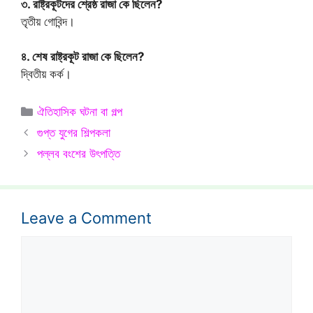
৩. রাষ্ট্রকূটদের শ্রেষ্ঠ রাজা কে ছিলেন?
তৃতীয় গোবিন্দ।
৪. শেষ রাষ্ট্রকূট রাজা কে ছিলেন?
দ্বিতীয় কর্ক।
Categories
ঐতিহাসিক ঘটনা বা গল্প
গুপ্ত যুগের শিল্পকলা
পল্লব বংশের উৎপত্তি
Leave a Comment
Comment