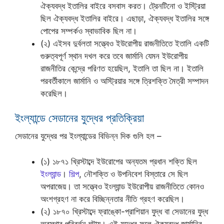
ঐক্যবদ্ধ ইতালির বাইরে বসবাস করত। ট্রেনটিনো ও ইস্ট্রিয়া
ছিল ঐক্যবদ্ধ ইতালির বাইরে। এছাড়া, ঐক্যবদ্ধ ইতালির সঙ্গে
পোপের সম্পর্কও স্বাভাবিক ছিল না।
(২) এইসব দুর্বলতা সত্ত্বেও ইউরোপীয় রাজনীতিতে ইতালি একটি
গুরুত্বপূর্ণ স্থান দখল করে তবে জার্মানি যেমন ইউরোপীয়
রাজনীতির কেন্দ্রে পরিণত হয়েছিল, ইতালি তা ছিল না। ইতালি
পরবর্তীকালে জার্মানি ও অস্ট্রিয়ার সঙ্গে ত্রিশক্তি মৈত্রী সম্পাদন
করেছিল।
ইংল্যান্ডে সেডানের যুদ্ধের প্রতিক্রিয়া
সেডানের যুদ্ধের পর ইংল্যান্ডের বিভিন্ন দিক গুলি হল –
(১) ১৮৭১ খ্রিস্টাব্দে ইউরোপের অন্যতম প্রধান শক্তি ছিল
ইংল্যান্ড
।
শিল্প
, নৌশক্তি ও উপনিবেশ বিস্তারে সে ছিল
অপরাজেয়। তা সত্ত্বেও ইংল্যান্ড ইউরোপীয় রাজনীতিতে কোনও
অংশগ্রহণ না করে বিচ্ছিন্নতার নীতি গ্রহণ করেছিল।
(২) ১৮৭০ খ্রিস্টাব্দে ফ্রাঙ্কো-প্রাশিয়ান যুদ্ধ বা সেডানের যুদ্ধ
অবস্থার পরিবর্তন ঘটায়। এই যুদ্ধের ফলে ঐক্যবদ্ধ জার্মানির