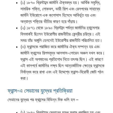
(১) ১৮৭০ খ্রিস্টাব্দে জার্মানি ঐক্যবদ্ধ হয়। আর্থিক সমৃদ্ধি,
সামরিক শক্তি, লোকবল, ভারী শিল্প এবং রেলপথের সাহায্যে
জার্মনি ইউরোপে এক কলোসাস হিসেবে আবির্ভূত হয় এবং
অন্যান্য শক্তির ভীতির কারণ হয়ে দাঁড়ায়।
(২) ১৮৭১ থেকে ১৮৯০ খ্রিস্টাব্দ পর্যন্ত জার্মানির চ্যান্সেলার
বিসমার্কই ছিলেন ইউরোপীয় রাজনীতির কেন্দ্রীয় চরিত্র। এই
সময় তাঁর অঙ্গুলি হেলনেই ইউরোপীয় রাজনীতি পরিচালিত হত।
(৩) ফ্রান্সকে পরাজিত করে জার্মানির ঐক্য সম্পন্ন হয় এবং
জার্মানি ফ্রান্সের শিল্পসমৃদ্ধ আলসাস-লোরেন অঞ্চল দখল করে।
ফ্রান্স এই অপমানের প্রতিশোধ নিতে তৎপর ছিল। এই কারণে
এই কালপর্বে জার্মানির লক্ষ্য ছিল আন্তর্জাতিক ক্ষেত্রে ফ্রান্সকে
নির্বান্ধব করে রাখা এবং এই উদ্দেশ্যে ফ্রান্স-বিরোধী জোট গঠন
করা।
ফ্রান্স-এ সেডানের যুদ্ধের প্রতিক্রিয়া
সেডানের যুদ্ধের পর ফ্রান্সের বিভিন্ন দিক গুলি হল –
(১) ১৮৭০ খ্রিস্টাব্দে সেডানের যুদ্ধে ফ্রান্স পরাজিত হয় এবং