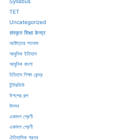
Syllabus
TET
Uncategorized
संस्कृत शिक्षा केन्द्र
অষ্টোত্তর শতনাম
আধুনিক ইতিহাস
আধুনিক বাংলা
ইতিহাস শিক্ষা কেন্দ্র
ইন্টারভিউ
ঈশপের গল্প
উৎসব
একাদশ শ্রেণী
একাদশ শ্রেণী
ঐতিহাসিক গ্রন্থ