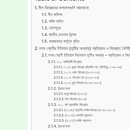
নীল বিদ্রোহের ফলাফলগুলি আলোচনা
নীল কমিশন
অষ্টম আইন
যোগসূত্র
জাতীয় চেতনার উন্মেষ
মহাজনদের কর্তৃত্ব বৃদ্ধি
দশম শ্রেণীর ইতিহাস (তৃতীয় অধ্যায়) প্রতিরোধ ও বিদ্রোহ: বৈশিষ্ট
দশম শ্রেণী ইতিহাস সিলেবাস তৃতীয় অধ্যায় – প্রতিরোধ ও বিদ্র
৩.১. আদিবাসী বিদ্রোহ
৩.১.ক. চুয়াড় বিদ্রোহ (দ্বিতীয় পর্ব, মেদিনীপুর, ১৭৯৮-৯৯)
৩.১.খ. কোল বিদ্রোহ (১৮৩১-৩২)
৩.১.গ. সাঁওতাল হুল (১৮৫৫-৫৬)
৩.১.ঘ. মুন্ডা বিদ্রোহ (১৮৯৯-১৯০০)
টুকরো কথা
রংপুর বিদ্রোহ (১৭৮৩)
ভিল বিদ্রোহ (১৮১৯)
৩.২. ধর্ম প্রভাবিত বিদ্রোহ
(৩.২.ক.) সন্ন্যাসী-ফকির বিদ্রোহ (১৭৬৩-১৮০০)
(৩.২.খ.) ওয়াহাবি আন্দোলন
(৩.২.গ.) ফরাজি আন্দোলন
টুকরো কথা