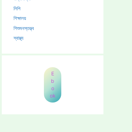
লিপি
শিক্ষালয়
শিশুমনস্তত্ত্ব
স্বাস্থ্য
E
b
o
ok