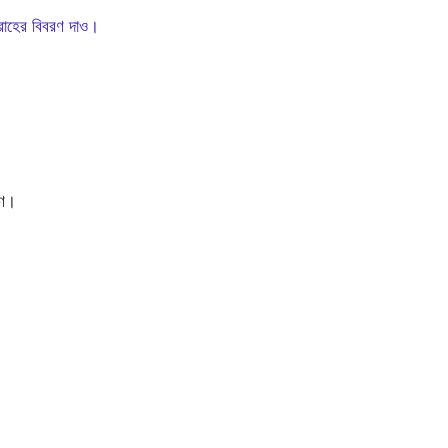
দ্রোহের বিবরণ দাও।
ষণ।