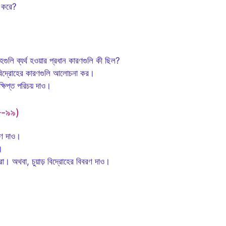
ন করে?
লি ব্যর্থ হওয়ার প্রধান কারণগুলি কী ছিল?
 বিদ্রোহের কারণগুলি আলোচনা কর।
ষিপ্ত পরিচয় দাও।
৯৮-৯৯)
বরণ দাও।
।
রো। অথবা, চুয়াড় বিদ্রোহের বিবরণ দাও।