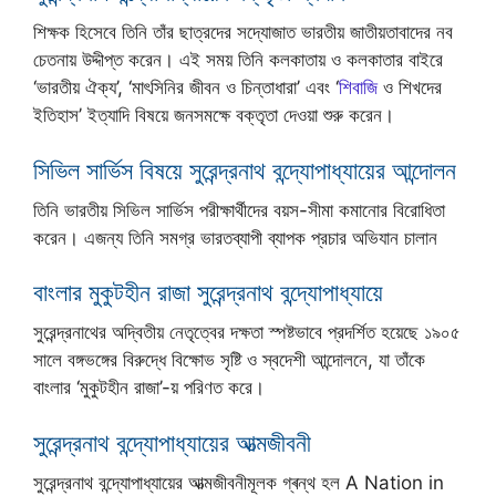
শিক্ষক হিসেবে তিনি তাঁর ছাত্রদের সদ্যোজাত ভারতীয় জাতীয়তাবাদের নব
চেতনায় উদ্দীপ্ত করেন। এই সময় তিনি কলকাতায় ও কলকাতার বাইরে
‘ভারতীয় ঐক্য’, ‘মাৎসিনির জীবন ও চিন্তাধারা’ এবং ‘
শিবাজি
ও শিখদের
ইতিহাস’ ইত্যাদি বিষয়ে জনসমক্ষে বক্তৃতা দেওয়া শুরু করেন।
সিভিল সার্ভিস বিষয়ে সুরেন্দ্রনাথ বন্দ্যোপাধ্যায়ের আন্দোলন
তিনি ভারতীয় সিভিল সার্ভিস পরীক্ষার্থীদের বয়স-সীমা কমানোর বিরোধিতা
করেন। এজন্য তিনি সমগ্র ভারতব্যাপী ব্যাপক প্রচার অভিযান চালান
বাংলার মুকুটহীন রাজা সুরেন্দ্রনাথ বন্দ্যোপাধ্যায়ে
সুরেন্দ্রনাথের অদ্বিতীয় নেতৃত্বের দক্ষতা স্পষ্টভাবে প্রদর্শিত হয়েছে ১৯০৫
সালে বঙ্গভঙ্গের বিরুদ্ধে বিক্ষোভ সৃষ্টি ও স্বদেশী আন্দোলনে, যা তাঁকে
বাংলার ‘মুকুটহীন রাজা’-য় পরিণত করে।
সুরেন্দ্রনাথ বন্দ্যোপাধ্যায়ের আত্মজীবনী
সুরেন্দ্রনাথ বন্দ্যোপাধ্যায়ের আত্মজীবনীমূলক গ্ৰন্থ হল A Nation in