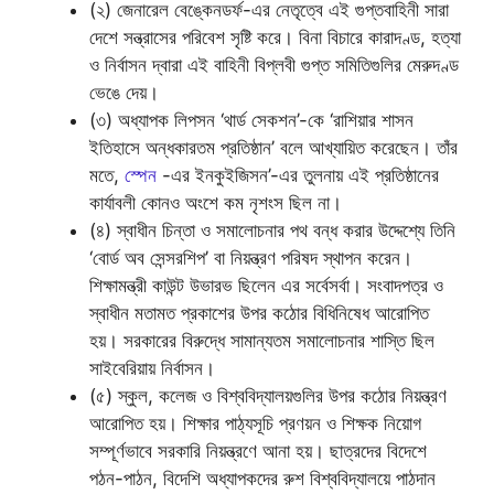
(২) জেনারেল বেঙ্কেনডর্ফ-এর নেতৃত্বে এই গুপ্তবাহিনী সারা
দেশে সন্ত্রাসের পরিবেশ সৃষ্টি করে। বিনা বিচারে কারাদণ্ড, হত্যা
ও নির্বাসন দ্বারা এই বাহিনী বিপ্লবী গুপ্ত সমিতিগুলির মেরুদণ্ড
ভেঙে দেয়।
(৩) অধ্যাপক লিপসন ‘থার্ড সেকশন’-কে ‘রাশিয়ার শাসন
ইতিহাসে অন্ধকারতম প্রতিষ্ঠান’ বলে আখ্যায়িত করেছেন। তাঁর
মতে,
স্পেন
-এর ইনকুইজিসন’-এর তুলনায় এই প্রতিষ্ঠানের
কার্যাবলী কোনও অংশে কম নৃশংস ছিল না।
(৪) স্বাধীন চিন্তা ও সমালোচনার পথ বন্ধ করার উদ্দেশ্যে তিনি
‘বোর্ড অব সেন্সরশিপ’ বা নিয়ন্ত্রণ পরিষদ স্থাপন করেন।
শিক্ষামন্ত্রী কাউন্ট উভারভ ছিলেন এর সর্বেসর্বা। সংবাদপত্র ও
স্বাধীন মতামত প্রকাশের উপর কঠোর বিধিনিষেধ আরোপিত
হয়। সরকারের বিরুদ্ধে সামান্যতম সমালোচনার শাস্তি ছিল
সাইবেরিয়ায় নির্বাসন।
(৫) স্কুল, কলেজ ও বিশ্ববিদ্যালয়গুলির উপর কঠোর নিয়ন্ত্রণ
আরোপিত হয়। শিক্ষার পাঠ্যসূচি প্রণয়ন ও শিক্ষক নিয়োগ
সম্পূর্ণভাবে সরকারি নিয়ন্ত্রণে আনা হয়। ছাত্রদের বিদেশে
পঠন-পাঠন, বিদেশি অধ্যাপকদের রুশ বিশ্ববিদ্যালয়ে পাঠদান