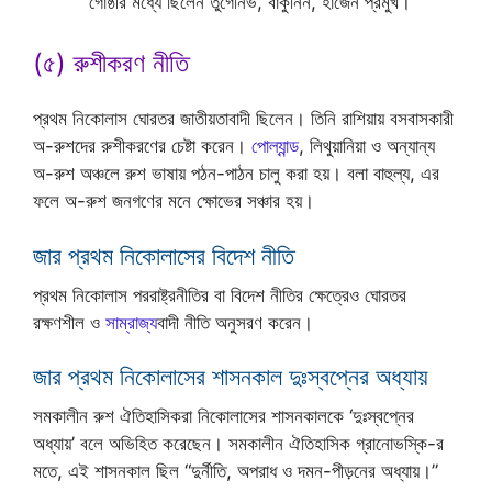
গোষ্ঠীর মধ্যে ছিলেন তুর্গেনিভ, বাকুনিন, হার্জেন প্রমুখ।
(৫) রুশীকরণ নীতি
প্রথম নিকোলাস ঘোরতর জাতীয়তাবাদী ছিলেন। তিনি রাশিয়ায় বসবাসকারী
অ-রুশদের রুশীকরণের চেষ্টা করেন।
পোল্যান্ড
, লিথুয়ানিয়া ও অন্যান্য
অ-রুশ অঞ্চলে রুশ ভাষায় পঠন-পাঠন চালু করা হয়। বলা বাহুল্য, এর
ফলে অ-রুশ জনগণের মনে ক্ষোভের সঞ্চার হয়।
জার প্রথম নিকোলাসের বিদেশ নীতি
প্রথম নিকোলাস পররাষ্ট্রনীতির বা বিদেশ নীতির ক্ষেত্রেও ঘোরতর
রক্ষণশীল ও
সাম্রাজ্য
বাদী নীতি অনুসরণ করেন।
জার প্রথম নিকোলাসের শাসনকাল দুঃস্বপ্নের অধ্যায়
সমকালীন রুশ ঐতিহাসিকরা নিকোলাসের শাসনকালকে ‘দুঃস্বপ্নের
অধ্যায়’ বলে অভিহিত করেছেন। সমকালীন ঐতিহাসিক গ্রানোভস্কি-র
মতে, এই শাসনকাল ছিল “দুর্নীতি, অপরাধ ও দমন-পীড়নের অধ্যায়।”