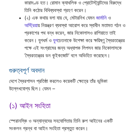
কারাদণ্ড হত। রোমান ক্যাথলিক ও প্রোটেস্ট্যান্টদের বিরুদ্ধে
তিনি কঠোর বিধিব্যবস্থা গ্রহণ করেন।
(২) এক কথায় বলা যায় যে, মেটারনিখ যেমন
জার্মানি
ও
অস্ট্রিয়া
য় নিয়ন্ত্রণ ব্যবস্থা আরোপ করে স্বাধীন মতামত গঠন ও
প্রকাশের পথ বন্ধ করেন, জার নিকোলাসও রাশিয়াতে তাই
করেন। যুগধর্ম ও
যুগ
চেতনাকে উপেক্ষা করে ক্ষয়িষ্ণু স্বৈরতন্ত্রের
পক্ষে এই সংগ্রামের জন্য অধ্যাপক লিপসন জার নিকোলাসকে
‘স্বৈরতন্ত্রের ডন কুইকজোট’ বলে অভিহিত করেছেন।
গুরুত্বপূর্ণ অবদান
দেশে স্বৈরশাসন প্রতিষ্ঠা করলেও কয়েকটি ক্ষেত্রে তাঁর ভূমিকা
উল্লেখযোগ্য ছিল। যেমন –
(১) আইন সংহিতা
স্পেরানস্কি ও অন্যান্যদের সহযোগিতায় তিনি রুশ আইনের একটি
সংকলন গ্রন্থ বা আইন সংহিতা প্রস্তুত করেন।