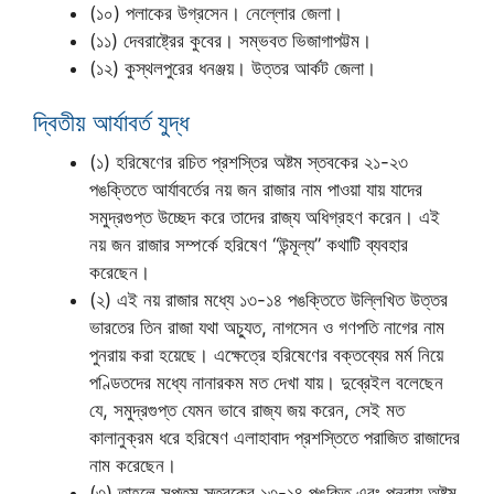
(১০) পলাকের উগ্রসেন। নেল্লোর জেলা।
(১১) দেবরাষ্ট্রের কুবের। সম্ভবত ভিজাগাপট্টম।
(১২) কুস্থলপুরের ধনঞ্জয়। উত্তর আর্কট জেলা।
দ্বিতীয় আর্যাবর্ত যুদ্ধ
(১) হরিষেণের রচিত প্রশস্তির অষ্টম স্তবকের ২১-২৩
পঙক্তিতে আর্যাবর্তের নয় জন রাজার নাম পাওয়া যায় যাদের
সমুদ্রগুপ্ত উচ্ছেদ করে তাদের রাজ্য অধিগ্রহণ করেন। এই
নয় জন রাজার সম্পর্কে হরিষেণ “উন্মূল্য” কথাটি ব্যবহার
করেছেন।
(২) এই নয় রাজার মধ্যে ১৩-১৪ পঙক্তিতে উল্লিখিত উত্তর
ভারতের তিন রাজা যথা অচ্যুত, নাগসেন ও গণপতি নাগের নাম
পুনরায় করা হয়েছে। এক্ষেত্রে হরিষেণের বক্তব্যের মর্ম নিয়ে
পণ্ডিতদের মধ্যে নানারকম মত দেখা যায়। দুব্রেইল বলেছেন
যে, সমুদ্রগুপ্ত যেমন ভাবে রাজ্য জয় করেন, সেই মত
কালানুক্রম ধরে হরিষেণ এলাহাবাদ প্রশস্তিতে পরাজিত রাজাদের
নাম করেছেন।
(৩) তাহলে সপ্তম স্তবকের ১৩-১৪ পঙক্তি এবং পুনরায় অষ্টম