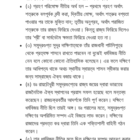
(২) গ্রহণ পরিমোক্ষ নীতির অর্থ হল – প্রথমে গ্রহণ অর্থাৎ
শত্রুকে বলপূর্বক বন্দী করা, দ্বিতীয় মোক্ষ, অর্থাৎ শত্রুর বশ্যতা
পাওয়ার পর তাকে মুক্তি দান; তৃতীয় অনুগ্রহ, অর্থাৎ পরাজিত
শত্রুকে তার রাজ্য ফিরিয়ে দেওয়া। কিন্তু রাজ্য ফিরিয়ে দিলেও
তার ‘শ্রী’ বা সার্বভৌম ক্ষমতা ফিরিয়ে দেওয়া হত না।
(৩) সমুদ্রগুপ্ত সুদূর দাক্ষিণাত্যকে তাঁর রাজধানী পাটলিপুত্র
থেকে প্রত্যক্ষ শাসনে রাখতে পারবেন না বুঝেই ধর্মবিজয় নীতি
নেন বলে কোনো কোনো ঐতিহাসিক বলেছেন। এর ফলে দক্ষিণে
তার আধিপত্য থাকে অথচ স্থানীয় স্বায়ত্ব শাসন স্বীকার করার
জন্য সাম্রাজ্যে ঐক্য বজায় থাকে।
(৪) ডঃ রায়চৌধুরী সমুদ্রগুপ্তের রাজ্য জয়ের দ্বারা ভারতের
রাজনৈতিক ঐক্য স্থাপনের প্রয়াস সফল হয়েছে বলে মন্তব্য
করেছেন। রাজচক্রবর্তীর আদর্শকে তিনি পূর্ণ করেন। দক্ষিণে
ধর্মবিজয় নীতি ছিল তারই অঙ্গ। ডঃ গয়ালের মতে, সমুদ্রগুপ্ত
দক্ষিণের অপরিমিত সম্পদ এই বিজয়ে লাভ করেন। দক্ষিণের
রাজাদের প্রদত্ত কর দ্বারা তিনি এক শক্তিশালী বাহিনী গঠন
করেন।
(৫) তার ধর্মবিজয় নীতির মূলে ছিল দক্ষিণের সম্পদ আহরণ করার