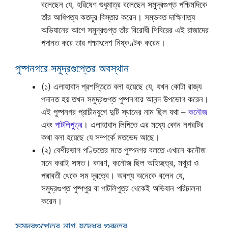
বলেছেন যে, হরিষেণ শুধুমাত্র বলেছেন সমুদ্রগুপ্ত পশ্চিমদিকে
তাঁর আধিপত্য কতদূর বিস্তার করেন। সম্ভবত দাক্ষিণাত্য
অভিযানের আগে সমুদ্রগুপ্ত তাঁর বিরোধী শিবিরের এই রাজাদের
পদানত করে তার পশ্চাৎদেশ নিষ্কণ্টক করেন।
পুষ্পনগরে সমুদ্রগুপ্তের অবস্থান
(১) এলাহাবাদ প্রশস্তিতে বলা হয়েছে যে, যখন কোটা রাজ্য
পদানত হয় তখন সমুদ্রগুপ্ত পুষ্পনগরে আনন্দ উপভোগ করেন।
এই পুষ্পনগর প্রাচীনযুগে দুটি স্থানের নাম ছিল যথা –
কনৌজ
এবং
পাটলিপুত্র
। এলাহাবাদ লিপিতে এর মধ্যে কোন নগরটির
কথা বলা হয়েছে যে সম্পর্কে মতভেদ আছে।
(২) বেশীরভাগ পণ্ডিতের মতে পুষ্পনগর বলতে এখানে কনৌজ
মনে করাই সঙ্গত। কারণ, কনৌজ ছিল অহিচ্ছত্র, মথুরা ও
পদ্মাবতী থেকে সম দূরত্বে। অবশ্য অনেকে বলেন যে,
সমুদ্রগুপ্ত পুষ্পপুর বা পাটলিপুত্র থেকেই অভিযান পরিচালনা
করেন।
সমুদ্রগুপ্তের নাগ যুদ্ধের গুরুত্ব