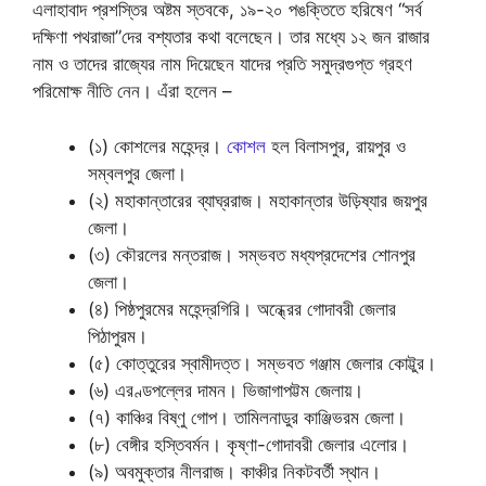
এলাহাবাদ প্রশস্তির অষ্টম স্তবকে, ১৯-২০ পঙক্তিতে হরিষেণ “সর্ব
দক্ষিণা পথরাজা”দের বশ্যতার কথা বলেছেন। তার মধ্যে ১২ জন রাজার
নাম ও তাদের রাজ্যের নাম দিয়েছেন যাদের প্রতি সমুদ্রগুপ্ত গ্রহণ
পরিমোক্ষ নীতি নেন। এঁরা হলেন –
(১) কোশলের মহেন্দ্র।
কোশল
হল বিলাসপুর, রায়পুর ও
সম্বলপুর জেলা।
(২) মহাকান্তারের ব্যাঘ্ররাজ। মহাকান্তার উড়িষ্যার জয়পুর
জেলা।
(৩) কৌরলের মন্তরাজ। সম্ভবত মধ্যপ্রদেশের শোনপুর
জেলা।
(৪) পিষ্ঠপুরমের মহেন্দ্রগিরি। অন্ধ্রের গোদাবরী জেলার
পিঠাপুরম।
(৫) কোত্তুরের স্বামীদত্ত। সম্ভবত গঞ্জাম জেলার কোট্টুর।
(৬) এরণ্ডপল্লের দামন। ভিজাগাপট্টম জেলায়।
(৭) কাঞ্চির বিষ্ণু গোপ। তামিলনাডুর কাঞ্জিভরম জেলা।
(৮) বেঙ্গীর হস্তিবর্মন। কৃষ্ণা-গোদাবরী জেলার এলোর।
(৯) অবমুক্তার নীলরাজ। কাঞ্চীর নিকটবর্তী স্থান।