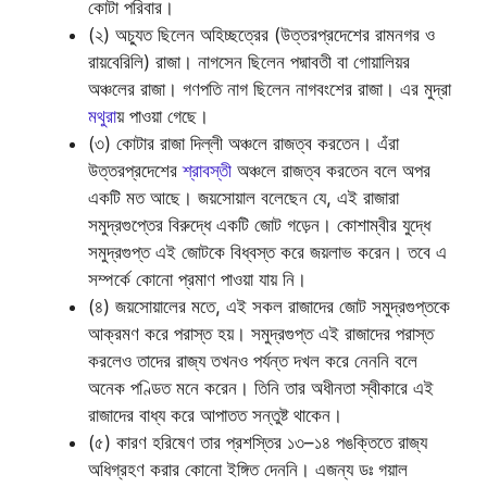
কোটা পরিবার।
(২) অচ্যুত ছিলেন অহিচ্ছত্রের (উত্তরপ্রদেশের রামনগর ও
রায়বেরিলি) রাজা। নাগসেন ছিলেন পদ্মাবতী বা গোয়ালিয়র
অঞ্চলের রাজা। গণপতি নাগ ছিলেন নাগবংশের রাজা। এর মুদ্রা
মথুরা
য় পাওয়া গেছে।
(৩) কোটার রাজা দিল্লী অঞ্চলে রাজত্ব করতেন। এঁরা
উত্তরপ্রদেশের
শ্রাবস্তী
অঞ্চলে রাজত্ব করতেন বলে অপর
একটি মত আছে। জয়সোয়াল বলেছেন যে, এই রাজারা
সমুদ্রগুপ্তের বিরুদ্ধে একটি জোট গড়েন। কোশাম্বীর যুদ্ধে
সমুদ্রগুপ্ত এই জোটকে বিধ্বস্ত করে জয়লাভ করেন। তবে এ
সম্পর্কে কোনো প্রমাণ পাওয়া যায় নি।
(৪) জয়সোয়ালের মতে, এই সকল রাজাদের জোট সমুদ্রগুপ্তকে
আক্রমণ করে পরাস্ত হয়। সমুদ্রগুপ্ত এই রাজাদের পরাস্ত
করলেও তাদের রাজ্য তখনও পর্যন্ত দখল করে নেননি বলে
অনেক পণ্ডিত মনে করেন। তিনি তার অধীনতা স্বীকারে এই
রাজাদের বাধ্য করে আপাতত সন্তুষ্ট থাকেন।
(৫) কারণ হরিষেণ তার প্রশস্তির ১৩–১৪ পঙক্তিতে রাজ্য
অধিগ্রহণ করার কোনো ইঙ্গিত দেননি। এজন্য ডঃ গয়াল