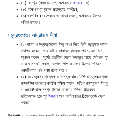
(৭) প্রার্জুন (মধ্যপ্রদেশে, মতান্তরে
গান্ধার
-এ),
(৮) কাক (মধ্যপ্রদেশ মতান্তরে কাশ্মীর),
(৯) খরপরিক (মধ্যপ্রদেশের নামো জেলা, মতান্তরে উত্তর-
পশ্চিম ভারত।
সমুদ্রগুপ্তের সাম্রাজ্য সীমা
(১) বাংলা ও মধ্যপ্রদেশের কিছু অংশ নিয়ে তিনি প্রত্যক্ষ শাসন
স্থাপন করেন। তার বাইরে সামান্ত রাজ্যের পরিমণ্ডল তিনি
স্থাপন করেন। সূর্যের চতুর্দিকে যেরূপ উপগ্রহ আছে সেইরূপ পূর্ব
ভারতে সমতট, দবাক, নেপাল, পশ্চিমে মালব উত্তর-পশ্চিমে
খরপরিকগণ এই বলয় রচনা করে।
(২) ডঃ মজুমদার প্রত্যক্ষ ও সামন্ত রাজ্য মিলিয়ে সমুদ্রগুপ্তের
রাজ্যসীমা ধরেছেন কাশ্মীর পশ্চিম পাঞ্জাব, পশ্চিম রাজপুতানা সিন্ধু
ও গুজরাট বাদে সমগ্র উত্তর ভারত। দক্ষিণে উড়িষ্যার
ছত্তিসগড় হয়ে পূর্ব
উপকূল
পরে তামিলনাড়ুর চিঙ্গেলকোট জেলা
পর্যন্ত।
উপসংহার :-
সমুদ্রগুপ্তের রাজাসীমার বাইরে প্রতিবেশীরা তাঁর পরাক্রম