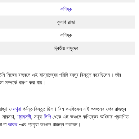
কণিষ্ক
কুষাণ রাজা
কণিষ্ক
দ্বিতীয় বাসুদেব
নি নিজের বাহুবলে এই সাম্রাজ্যের পরিধি বহুদূর বিস্তৃত করেছিলেন। তাঁর
া সম্পর্কে ধারণা করা যায়।
োধ্যা ও
মথুরা
পর্যন্ত বিস্তৃত ছিল। বিম কদফিসেস এই অঞ্চলের ওপর রাজত্ব
। সারনাথ,
শ্রাবস্তী
, মথুরা
লিপি
থেকে এই অঞ্চলে কণিষ্কের অধিকার প্রমাণিত
চো বা
ভারত
-এর প্রকৃত অঞ্চলে রাজত্ব করতেন।