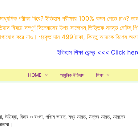
 মাধ্যমিক পরীক্ষা দিবে? ইতিহাস পরীক্ষায় 100% কমন পেতে চাও? ত
ইতিহাস বিষয়ে সম্পূর্ণ সিলেবাসের উপর সাজেশন্ ভিত্তিক সমস্ত ন
যোগাযোগ করে নাও। প্রকৃত দাম 499 টাকা, কিন্তু আজকে বিশেষ অফ
ইতিহাস শিক্ষা কেন্দ্র <<< Click her
HOME
আধুনিক ইতিহাস
শিক্ষা
বাংলা, উড়িষ্যা, বিহার ও বাংলা, পশ্চিম ভারত, মধ্য ভারত, উত্তর ভারত, ভারতের
 জানবো।