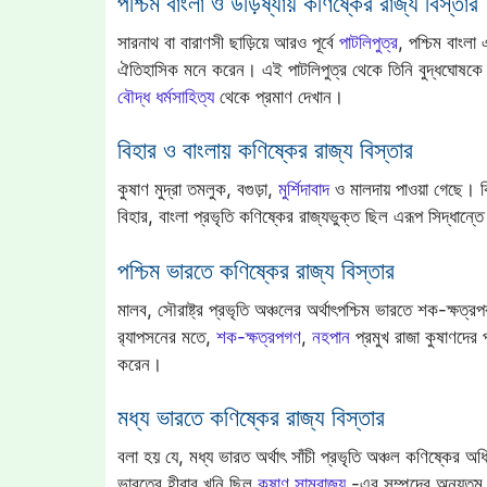
পশ্চিম বাংলা ও উড়িষ্যায় কণিষ্কের রাজ্য বিস্তার
সারনাথ বা বারাণসী ছাড়িয়ে আরও পূর্বে
পাটলিপুত্র
, পশ্চিম বাংলা
ঐতিহাসিক মনে করেন। এই পাটলিপুত্র থেকে তিনি বুদ্ধঘোষকে সঙ
বৌদ্ধ ধর্মসাহিত্য
থেকে প্রমাণ দেখান।
বিহার ও বাংলায় কণিষ্কের রাজ্য বিস্তার
কুষাণ মুদ্রা তমলুক, বগুড়া,
মুর্শিদাবাদ
ও মালদায় পাওয়া গেছে। কি
বিহার, বাংলা প্রভৃতি কণিষ্কের রাজ্যভুক্ত ছিল এরূপ সিদ্ধান্ত
পশ্চিম ভারতে কণিষ্কের রাজ্য বিস্তার
মালব, সৌরাষ্ট্র প্রভৃতি অঞ্চলের অর্থাৎপশ্চিম ভারতে শক-ক্ষত
র‍্যাপসনের মতে,
শক-ক্ষত্রপগণ
,
নহপান
প্রমুখ রাজা কুষাণদের 
করেন।
মধ্য ভারতে কণিষ্কের রাজ্য বিস্তার
বলা হয় যে, মধ্য ভারত অর্থাৎ সাঁচী প্রভৃতি অঞ্চল কণিষ্কের 
ভারতের হীরার খনি ছিল
কুষাণ সাম্রাজ্য
-এর সম্পদের অন্যতম