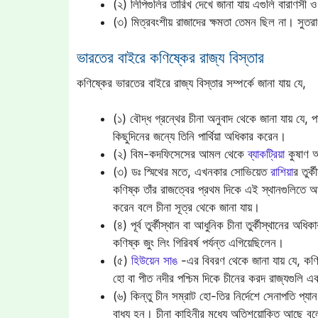
(২) লিপিগুলির তারিখ দেখে জানা যায় এগুলি বারাণসী
(৩) মিত্রবংশীয় রাজাদের ক্ষমতা তেমন ছিল না। সুতরাং
ভারতের বাইরে কণিষ্কের রাজ্য বিস্তার
কণিষ্কের ভারতের বাইরে রাজ্য বিস্তার সম্পর্কে জানা যায় যে,
(১) বৌদ্ধ গ্রন্থের চীনা অনুবাদ থেকে জানা যায় যে, প
কিছুদিনের জন্যে তিনি পার্থিয়া অধিকার করেন।
(২) বিম-কদফিসেসের আমল থেকে
ব্যাকট্রিয়া
কুষাণ অ
(৩) ডঃ স্মিথের মতে, এখনকার সোভিয়েত
রাশিয়া
র তুর্
কণিষ্ক তাঁর রাজত্বের প্রথম দিকে এই স্থানগুলিতে আ
করেন বলে চীনা সূত্র থেকে জানা যায়।
(৪) পূর্ব তুর্কীস্থান বা আধুনিক চীনা তুর্কীস্থানের অধি
কণিষ্ক জুং লিং গিরিবর্ষ পর্যন্ত এগিয়েছিলেন।
(৫)
হিউয়েন সাঙ
-এর বিবরণ থেকে জানা যায় যে, কণিষ্
হো বা পীত নদীর পশ্চিম দিকে চীনের করদ রাজ্যগুলি 
(৬) কিন্তু চীন সম্রাট হো-তির নির্দেশে সেনাপতি প
বাধ্য হন। চীনা কাহিনীর মধ্যে অতিশয়োক্তি আছে 