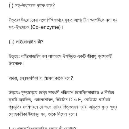
(i) সহ-উৎসেচক কাকে বলে?
উত্তরঃ উৎসেচকের সঙ্গে শিথিলভাবে যুক্ত অপ্রোটিন অংশটিকে বলা হয়
সহ-উৎসেচক (Co-enzyme)।
(ii) লাইসোজাইম কী?
উত্তরঃ লাইসোজাইম হল লালারসে উপস্থিত একটি জীবাণু ধ্বংসকারী
উৎসেচক।
অথবা, স্নেহকণিকা বা মিসেল কাকে বলে?
উত্তরঃ ক্ষুদ্রান্তের মধ্যে ক্ষারধর্মী পরিবেশে মনোগ্লিসারাইড ও দীর্ঘতর
ফ্যাটি অ্যাসিড, কোলেস্টেরল, ভিটামিন D ও E, সোডিয়াম কার্বনেট
প্রভৃতির সংমিশ্রনে যে জলে দ্রাব্য পিত্তলবন দ্বারা আবৃত্ত ক্ষুদ্র ক্ষুদ্র
স্নেহকনিকা উৎপন্ন হয়, তাকে মিসেল বলে।
(iii) গ্লুকোনিওজেনেসিস বলতে কী বোঝায়?