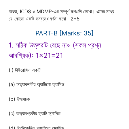
অথবা, ICDS ও MDMP-এর সম্পূর্ণ রূপগুলি লেখো। এদের মধ্যে
যে-কোনো একটি সম্বন্ধে বর্ণনা করো। 2+5
PART-B [Marks: 35]
1. সঠিক উত্তরটি বেছে নাও (সকল প্রশ্ন
আবশ্যিক): 1×21=21
(i) টাইরোসিন একটি
(a) অত্যাবশকীয় অ্যামিনো অ্যাসিড
(b) উৎসেচক
(c) অত্যাবশ্যকীয় ফ্যাটি অ্যাসিড
(d) কিটোজেনিক অ্যামিনো অ্যাসিড।