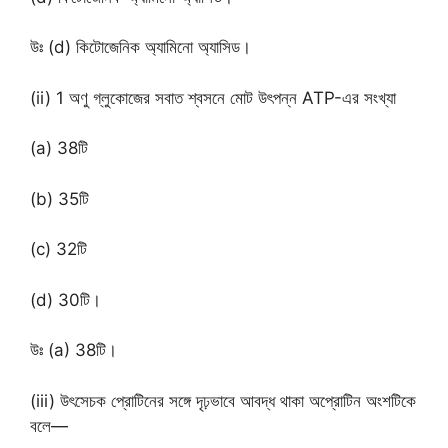
উঃ (d) কিটোজেনিক অ্যামিনো অ্যাসিড।
(ii) 1 অণু গ্লুকোজের সবাত শ্বসনে মোট উৎপন্ন ATP-এর সংখ্যা
(a) 38টি
(b) 35টি
(c) 32টি
(d) 30টি।
উঃ (a) 38টি।
(iii) উৎসেচক প্রোটিনের সঙ্গে দৃঢ়ভাবে আবদ্ধ থাকা অপ্রোটিন অংশটিকে
বলে—