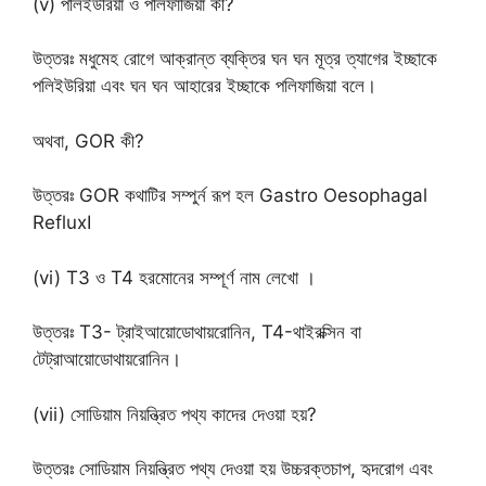
(v) পলিইউরিয়া ও পলিফাজিয়া কী?
উত্তরঃ মধুমেহ রোগে আক্রান্ত ব্যক্তির ঘন ঘন মূত্র ত্যাগের ইচ্ছাকে
পলিইউরিয়া এবং ঘন ঘন আহারের ইচ্ছাকে পলিফাজিয়া বলে।
অথবা, GOR কী?
উত্তরঃ GOR কথাটির সম্পুর্ন রূপ হল Gastro Oesophagal
RefluxI
(vi) T3 ও T4 হরমোনের সম্পূর্ণ নাম লেখো ।
উত্তরঃ T3- ট্রাইআয়োডোথায়রোনিন, T4-থাইরক্সিন বা
টেট্রাআয়োডোথায়রোনিন।
(vii) সোডিয়াম নিয়ন্ত্রিত পথ্য কাদের দেওয়া হয়?
উত্তরঃ সোডিয়াম নিয়ন্ত্রিত পথ্য দেওয়া হয় উচ্চরক্তচাপ, হৃদরোগ এবং