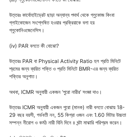
উত্তরঃ কার্বোহাইড্রেট ছাড়া অন্যান্য পদার্থ থেকে গ্লুকোজ কিংবা
গ্লাইকোজেন সংশ্লেষিত হওয়ার প্রক্রিয়াকে বলা হয়
গ্লুকোনিওজেনেসিস।
(iv) PAR বলতে কী বোঝো?
উত্তরঃ PAR বা Physical Activity Ratio হল প্রতি মিনিটে
শ্রমের জন্য ব্যয়িত শক্তি ও প্রতি মিনিটে BMR-এর জন্য ব্যয়িত
শক্তির অনুপাত।
অথবা, ICMR অনুযায়ী একজন ‘পুরো নারীর’ সংজ্ঞা দাও।
উত্তরঃ ICMR অনুযায়ী একজন পুরো (মানক) নারী বলতে বোঝায় 18-
29 বছর বয়সী, গর্ভবতী নন, 55 কিগ্রা ওজন এবং 1.60 মিটার উচ্চতা
সম্পন্ন নীরোগ ও কর্মঠ নারী যিনি দিনে ৪ ঘন্টা মাঝারি পরিশ্রম করেন।