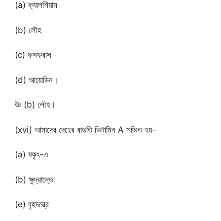
(a) ক্যালশিয়াম
(b) লৌহ
(c) ফসফরাস
(d) আয়োডিন।
উঃ (b) লৌহ।
(xvi) আমাদের দেহের বাড়তি ভিটামিন A সঞ্চিত হয়-
(a) যকৃৎ-এ
(b) ক্ষুদ্রান্তে
(e) বৃহদন্ত্রে