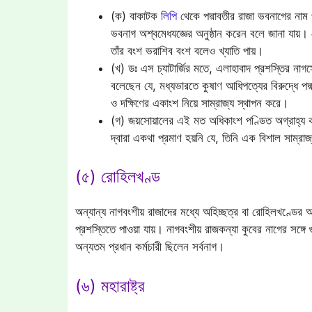
(ক) বাকাটক
লিপি
থেকে পদ্মাবতীর রাজা ভবনাগের নাম প
ভবনাগ অশ্বমেধযজ্ঞের অনুষ্ঠান করেন বলে জানা যায়। 
তাঁর বংশ ভরাশিব বংশ বলেও খ্যাতি পায়।
(খ) ডঃ এস চ্যাটার্জির মতে, এলাহাবাদ প্রশস্তির ন
বলেছেন যে, মধ্যভারতে কুষাণ আধিপত্যের বিরুদ্ধে পদ্
ও দক্ষিণের একাংশ নিয়ে সাম্রাজ্য স্থাপন করে।
(গ) জয়সোয়ালের এই মত অধিকাংশ পণ্ডিত অগ্রাহ্য 
দ্বারা একথা প্রমাণ হয়নি যে, তিনি এক বিশাল সাম্রা
(৫) রোহিলখণ্ড
অন্যান্য নাগবংশীয় রাজাদের মধ্যে অহিচ্ছত্র বা রোহিলখণ্ডের 
প্রশস্তিতে পাওয়া যায়। নাগবংশীয় রাজকন্যা কুবের নাগের সঙ্গে 
অন্যতম প্রধান কর্মচারী ছিলেন সর্বনাগ।
(৬) মহারাষ্ট্র