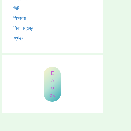
লিপি
শিক্ষালয়
শিশুমনস্তত্ত্ব
স্বাস্থ্য
E
b
o
ok