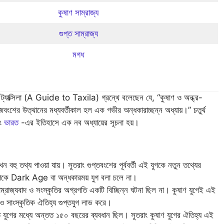
কুষাণ সাম্রাজ্য
গুপ্ত সাম্রাজ্য
মগধ
ড টু ট্যাক্সিলা (A Guide to Taxila) গ্রন্থে বলেছেন যে, “কুষাণ ও অন্ধ্র-
াজবংশের উত্থানের মধ্যবর্তীকাল হল এক গভীর অন্ধকারাচ্ছন্ন অধ্যায়।” চতুর্থ
বং
ভারত
-এর ইতিহাসে এক নব অধ্যায়ের সূচনা হয়।
ন বহু তথ্য পাওয়া যায়। সুতরাং গুপ্তবংশের পূর্ববর্তী এই যুগকে নতুন তথ্যের
কে Dark Age বা অন্ধকারময় যুগ বলা চলে না।
রাজ্যবাদ ও সংস্কৃতির অগ্রগতি একটি বিচ্ছিন্ন ঘটনা ছিল না। কুষাণ যুগেই এই
 ও সাংস্কৃতিক ঐতিহ্য গুপ্তযুগ লাভ করে।
প্ত যুগের মধ্যে অন্তত ১৫০ বছরের ব্যবধান ছিল। সুতরাং কুষাণ যুগের ঐতিহ্য এই