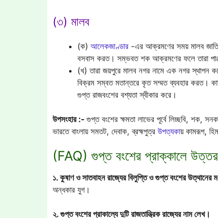
(৩) মালব
(ক)
আলেকজাণ্ডার
-এর আক্রমণের সময় মালব জাতি পাঞ
বসবাস করত। সম্ভবত শক আক্রমণের ফলে তারা পাঞ্জাব
(খ) তারা জয়পুরে মালব নগর নামে এক নগর স্থাপন ক
বিক্রম সম্বত মতান্তরে কৃত সম্মত ব্যবহার করত। কার্দ
গুপ্ত রাজবংশের বশ্যতা স্বীকার করে।
উপসংহার :-
গুপ্ত বংশের ক্ষমতা লাভের পূর্বে লিচ্ছবি, শক, সনকা
ভারতে বাংলায় সমতট, দেবাক, ব্রহ্মপুত্র
উপত্যকা
য় কামরূপ, হি
(FAQ) গুপ্ত বংশের প্রাক্কালে উত্তর ভ
১. কুষাণ ও সাতবাহন রাজ্যের বিলুপ্তি ও গুপ্ত বংশের উত্থানের ম
অন্ধকার যুগ।
২. গুপ্ত বংশের প্রাকাল্যে দুটি রাজতান্ত্রিক রাজ্যের নাম লেখ।