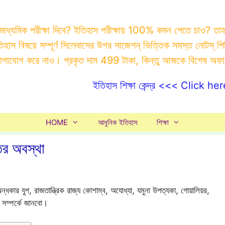
 মাধ্যমিক পরীক্ষা দিবে? ইতিহাস পরীক্ষায় 100% কমন পেতে চাও? ত
ইতিহাস বিষয়ে সম্পূর্ণ সিলেবাসের উপর সাজেশন্ ভিত্তিক সমস্ত ন
যোগাযোগ করে নাও। প্রকৃত দাম 499 টাকা, কিন্তু আজকে বিশেষ অফ
ইতিহাস শিক্ষা কেন্দ্র <<< Click her
HOME
আধুনিক ইতিহাস
শিক্ষা
ের অবস্থা
্ধকার যুগ, রাজতান্ত্রিক রাজ্য কোশাম্ব, অযোধ্যা, যমুনা উপত্যকা, গোয়ালিয়র,
লব সম্পর্কে জানবো।