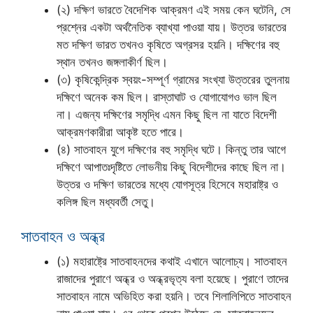
(২) দক্ষিণ ভারতে বৈদেশিক আক্রমণ এই সময় কেন ঘটেনি, সে
প্রশ্নের একটা অর্থনৈতিক ব্যাখ্যা পাওয়া যায়। উত্তর ভারতের
মত দক্ষিণ ভারত তখনও কৃষিতে অগ্রসর হয়নি। দক্ষিণের বহু
স্থান তখনও জঙ্গলাকীর্ণ ছিল।
(৩) কৃষিকেন্দ্রিক স্বয়ং-সম্পূর্ণ গ্রামের সংখ্যা উত্তরের তুলনায়
দক্ষিণে অনেক কম ছিল। রাস্তাঘাট ও যোগাযোগও ভাল ছিল
না। এজন্য দক্ষিণের সমৃদ্ধি এমন কিছু ছিল না যাতে বিদেশী
আক্রমণকারীরা আকৃষ্ট হতে পারে।
(৪) সাতবাহন যুগে দক্ষিণের বহু সমৃদ্ধি ঘটে। কিন্তু তার আগে
দক্ষিণে আপাতঃদৃষ্টিতে লোভনীয় কিছু বিদেশীদের কাছে ছিল না।
উত্তর ও দক্ষিণ ভারতের মধ্যে যোগসূত্র হিসেবে মহারাষ্ট্র ও
কলিঙ্গ ছিল মধ্যবর্তী সেতু।
সাতবাহন ও অন্ধ্র
(১) মহারাষ্ট্রে সাতবাহনদের কথাই এখানে আলোচ্য। সাতবাহন
রাজাদের পুরাণে অন্ধ্র ও অন্ধ্রভৃত্য বলা হয়েছে। পুরাণে তাদের
সাতবাহন নামে অভিহিত করা হয়নি। তবে শিলালিপিতে সাতবাহন