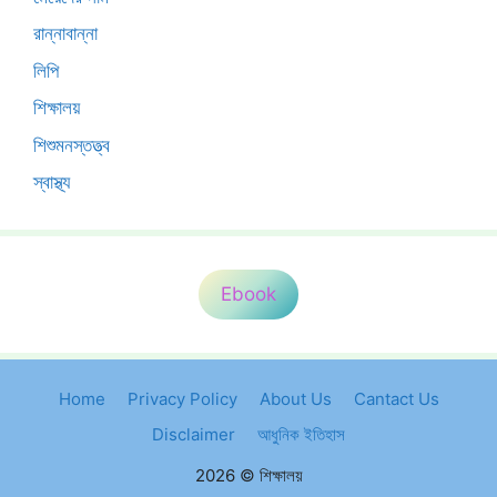
রান্নাবান্না
লিপি
শিক্ষালয়
শিশুমনস্তত্ত্ব
স্বাস্থ্য
Ebook
Home
Privacy Policy
About Us
Cantact Us
Disclaimer
আধুনিক ইতিহাস
2026 © শিক্ষালয়