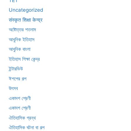
TET
Uncategorized
संस्कृत शिक्षा केन्द्र
অষ্টোত্তর শতনাম
আধুনিক ইতিহাস
আধুনিক বাংলা
ইতিহাস শিক্ষা কেন্দ্র
ইন্টারভিউ
ঈশপের গল্প
উৎসব
একাদশ শ্রেণী
একাদশ শ্রেণী
ঐতিহাসিক গ্রন্থ
ঐতিহাসিক ঘটনা বা গল্প