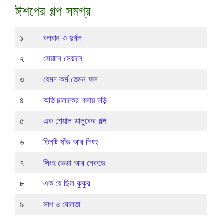
ঈশপের গল্প সমগ্র
১
বলবান ও দুর্বল
২
সেয়ানে সেয়ানে
৩
যেমন কর্ম তেমন ফল
৪
অতি চালাকের গলায় দড়ি
৫
এক শেয়াল ডালুকের গল্প
৬
তিনটি ষাঁড় আর সিংহ
৭
সিংহ ভেড়া আর নেকড়ে
৮
এক যে ছিল কুকুর
৯
সাপ ও বোলতা