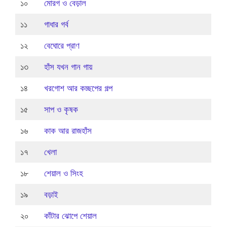
১০
মোরগ ও বেড়াল
১১
গাধার গর্ব
১২
বেঘোরে প্রাণ
১৩
হাঁস যখন গান গায়
১৪
খরগোশ আর কচ্ছপের গল্প
১৫
সাপ ও কৃষক
১৬
কাক আর রাজহাঁস
১৭
খেলা
১৮
শেয়াল ও সিংহ
১৯
বড়াই
২০
কাঁটার ঝোপে শেয়াল