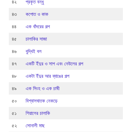
৪২
প্রকৃত বন্ধু
৪৩
কপোত ও কাক
৪৪
এক বাঁদরের গল্প
৪৫
চালাকির সাজা
৪৬
বুদ্ধিই বল
৪৭
একটি ইঁদুর ও সাপ এবং নেউলের গল্প
৪৮
একটা ইঁদুর আর ব্যাঙের গল্প
৪৯
এক সিংহ ও এক চাষী
৫০
বিশ্বাসঘাতক নেকড়ে
৫১
শিয়ালের চালাকি
৫২
সোনালী মাছ