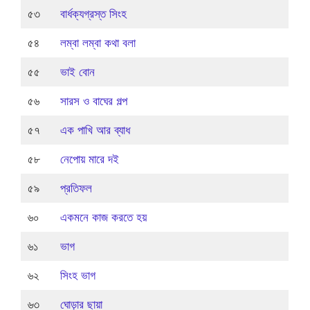
৫৩
বার্ধক্যগ্রস্ত সিংহ
৫৪
লম্বা লম্বা কথা বলা
৫৫
ভাই বোন
৫৬
সারস ও বাঘের গল্প
৫৭
এক পাখি আর ব্যাধ
৫৮
নেপোয় মারে দই
৫৯
প্রতিফল
৬০
একমনে কাজ করতে হয়
৬১
ভাগ
৬২
সিংহ ভাগ
৬৩
ঘোড়ার ছায়া