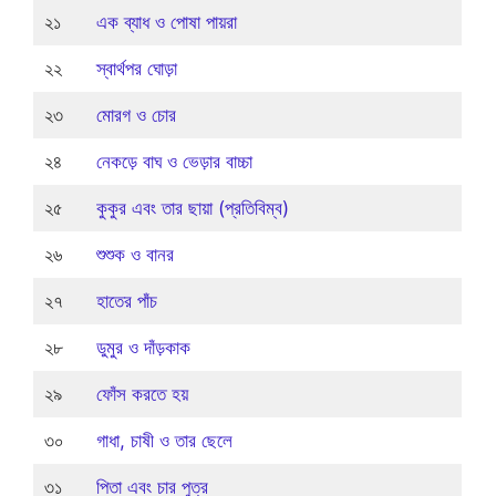
২১
এক ব্যাধ ও পোষা পায়রা
২২
স্বার্থপর ঘোড়া
২৩
মোরগ ও চোর
২৪
নেকড়ে বাঘ ও ভেড়ার বাচ্চা
২৫
কুকুর এবং তার ছায়া (প্রতিবিম্ব)
২৬
শুশুক ও বানর
২৭
হাতের পাঁচ
২৮
ডুমুর ও দাঁড়কাক
২৯
ফোঁস করতে হয়
৩০
গাধা, চাষী ও তার ছেলে
৩১
পিতা এবং চার পুত্র