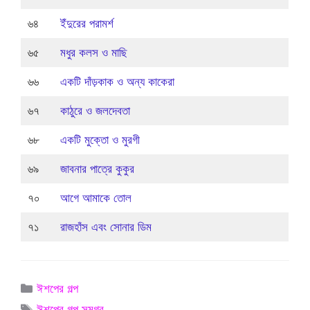
৬৪
ইঁদুরের পরামর্শ
৬৫
মধুর কলস ও মাছি
৬৬
একটি দাঁড়কাক ও অন্য কাকেরা
৬৭
কাঠুরে ও জলদেবতা
৬৮
একটি মুক্তো ও মুরগী
৬৯
জাবনার পাত্রে কুকুর
৭০
আগে আমাকে তোল
৭১
রাজহাঁস এবং সোনার ডিম
Categories
ঈশপের গল্প
Tags
ঈশপের গল্প সমগ্র