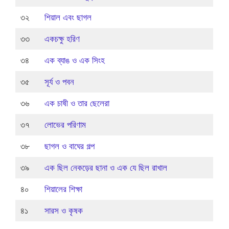
৩২
শিয়াল এবং ছাগল
৩৩
একচক্ষু হরিণ
৩৪
এক ব্যাঙ ও এক সিংহ
৩৫
সূর্য ও পবন
৩৬
এক চাষী ও তার ছেলেরা
৩৭
লোভের পরিণাম
৩৮
ছাগল ও বাঘের গল্প
৩৯
এক ছিল নেকড়ের ছানা ও এক যে ছিল রাখাল
৪০
শিয়ালের শিক্ষা
৪১
সারস ও কৃষক